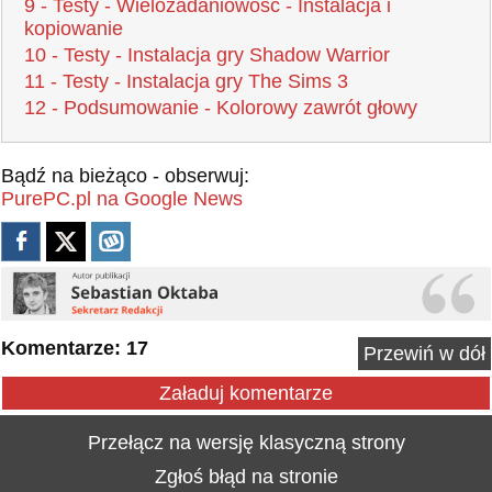
9 - Testy - Wielozadaniowość - Instalacja i
kopiowanie
10 - Testy - Instalacja gry Shadow Warrior
11 - Testy - Instalacja gry The Sims 3
12 - Podsumowanie - Kolorowy zawrót głowy
Bądź na bieżąco - obserwuj:
PurePC.pl na Google News
Komentarze: 17
Przewiń w dół
Załaduj komentarze
Przełącz na wersję klasyczną strony
Zgłoś błąd na stronie