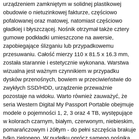
urządzeniem zamkniętym w solidnej plastikowej
obudowie o nietuzinkowej fakturze, częściowo
pofalowanej oraz matowej, natomiast częściowo
gładkiej i błyszczącej. Nośnik otrzymał także cztery
gumowe podkładki umieszczone na awersie,
zapobiegające ślizganiu lub przypadkowemu
przesuwaniu. Całość mierzy 110 x 81.5 x 16.3 mm,
została starannie i estetycznie wykonana. Warstwa
wizualna jest ważnym czynnikiem w przypadku
dysków przenośnych, bowiem w przeciwieństwie do
zwykłych SSD/HDD, urządzenie przeważnie
pozostaje na widoku. Warto również zauważyć, że
seria Western Digital My Passport Portable obejmuje
modele o pojemności 1, 2, 3 oraz 4 TB, występujące
w kolorach czarnym, białym, czerwonym, niebieskim,
pomarańczowym i żółtym - do pełni szczęścia brakuje
tylko zielonego. W pudełku oprócz samego nośnika