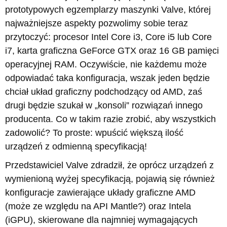
prototypowych egzemplarzy maszynki Valve, której
najważniejsze aspekty pozwolimy sobie teraz
przytoczyć: procesor Intel Core i3, Core i5 lub Core
i7, karta graficzna GeForce GTX oraz 16 GB pamięci
operacyjnej RAM. Oczywiście, nie każdemu może
odpowiadać taka konfiguracja, wszak jeden będzie
chciał układ graficzny podchodzący od AMD, zaś
drugi będzie szukał w „konsoli” rozwiązań innego
producenta. Co w takim razie zrobić, aby wszystkich
zadowolić? To proste: wpuścić większą ilość
urządzeń z odmienną specyfikacją!
Przedstawiciel Valve zdradził, że oprócz urządzeń z
wymienioną wyżej specyfikacją, pojawią się również
konfiguracje zawierające układy graficzne AMD
(może ze względu na API Mantle?) oraz Intela
(iGPU), skierowane dla najmniej wymagających