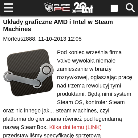
Układy graficzne AMD i Intel w Steam
Machines
Morfeusz888
, 11-10-2013 12:05
Pod koniec września firma
Valve wywołała niemałe
zamieszanie w branży
rozrywkowej, ogłaszając pracę
nad trzema rewolucyjnymi
produktami. Będą nimi system
Steam OS, kontroler Steam
oraz nic innego jak... Steam Machines, czyli
platforma do gier znana również pod legendarną
nazwą SteamBox.
Kilka dni temu (LINK)
przedstawiliśmy specyfikację sprzętową