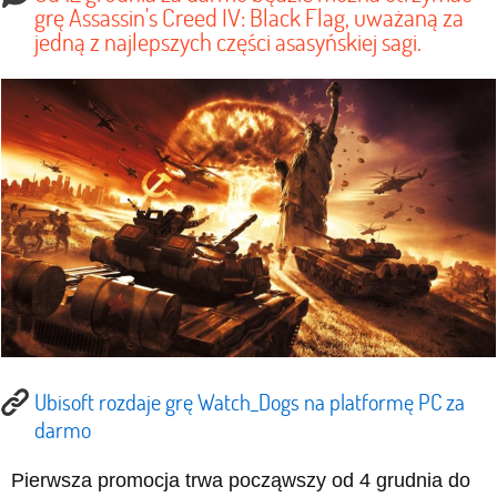
grę Assassin's Creed IV: Black Flag, uważaną za
jedną z najlepszych części asasyńskiej sagi.
Ubisoft rozdaje grę Watch_Dogs na platformę PC za
darmo
Pierwsza promocja trwa począwszy od 4 grudnia do