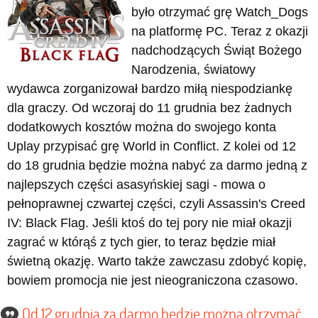
było otrzymać grę Watch_Dogs
na platformę PC. Teraz z okazji
nadchodzących Świąt Bożego
Narodzenia, światowy
wydawca zorganizował bardzo miłą niespodziankę
dla graczy. Od wczoraj do 11 grudnia bez żadnych
dodatkowych kosztów można do swojego konta
Uplay przypisać grę World in Conflict. Z kolei od 12
do 18 grudnia będzie można nabyć za darmo jedną z
najlepszych części asasyńskiej sagi - mowa o
pełnoprawnej czwartej części, czyli Assassin's Creed
IV: Black Flag. Jeśli ktoś do tej pory nie miał okazji
zagrać w którąś z tych gier, to teraz będzie miał
świetną okazję. Warto także zawczasu zdobyć kopię,
bowiem promocja nie jest nieograniczona czasowo.
Od 12 grudnia za darmo będzie można otrzymać