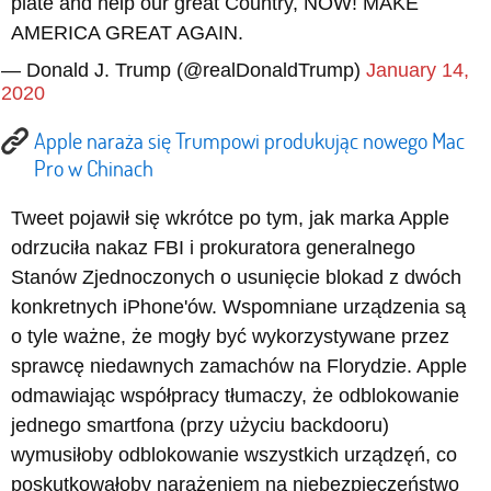
plate and help our great Country, NOW! MAKE
AMERICA GREAT AGAIN.
— Donald J. Trump (@realDonaldTrump)
January 14,
2020
Apple naraża się Trumpowi produkując nowego Mac
Pro w Chinach
Tweet pojawił się wkrótce po tym, jak marka Apple
odrzuciła nakaz FBI i prokuratora generalnego
Stanów Zjednoczonych o usunięcie blokad z dwóch
konkretnych iPhone'ów. Wspomniane urządzenia są
o tyle ważne, że mogły być wykorzystywane przez
sprawcę niedawnych zamachów na Florydzie. Apple
odmawiając współpracy tłumaczy, że odblokowanie
jednego smartfona (przy użyciu backdooru)
wymusiłoby odblokowanie wszystkich urządzęń, co
poskutkowałoby narażeniem na niebezpieczeństwo