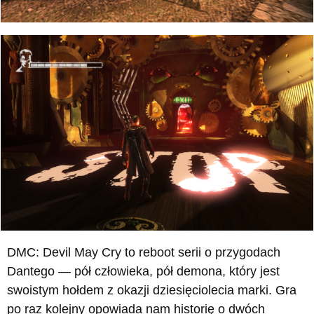
DMC: Devil May Cry to reboot serii o przygodach
Dantego — pół człowieka, pół demona, który jest
swoistym hołdem z okazji dziesięciolecia marki. Gra
po raz kolejny opowiada nam historię o dwóch