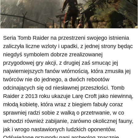
Seria Tomb Raider na przestrzeni swojego istnienia
zaliczyła liczne wzloty i upadki, z jednej strony będąc
niegdyś symbolem dobrze zrealizowanej
przygodowej gry akcji, z drugiej zaś smucąc jej
najwierniejszych fanów wtórnością, która zmusiła jej
twórców nie do jednego, a dwóch rebootów
odcinających się od niesławnej przeszłości. Tomb
Raider z 2013 roku ukazuje Larę Croft jako niewinną,
młodą kobietę, która wraz z biegiem fabuły coraz
sprawniej radzi sobie z walką o przetrwanie, w co
wchodzi również zabijanie, zarówno okolicznej fauny,
jak i wrogo nastawionych ludzkich oponentów.
Odświeżone przygody pani archeolog znacznie