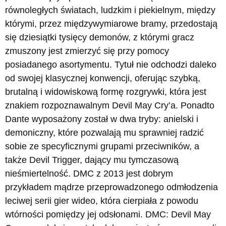
równoległych światach, ludzkim i piekielnym, między
którymi, przez międzywymiarowe bramy, przedostają
się dziesiątki tysięcy demonów, z którymi gracz
zmuszony jest zmierzyć się przy pomocy
posiadanego asortymentu. Tytuł nie odchodzi daleko
od swojej klasycznej konwencji, oferując szybką,
brutalną i widowiskową formę rozgrywki, która jest
znakiem rozpoznawalnym Devil May Cry’a. Ponadto
Dante wyposażony został w dwa tryby: anielski i
demoniczny, które pozwalają mu sprawniej radzić
sobie ze specyficznymi grupami przeciwników, a
także Devil Trigger, dający mu tymczasową
nieśmiertelność. DMC z 2013 jest dobrym
przykładem mądrze przeprowadzonego odmłodzenia
leciwej serii gier wideo, która cierpiała z powodu
wtórności pomiędzy jej odsłonami. DMC: Devil May