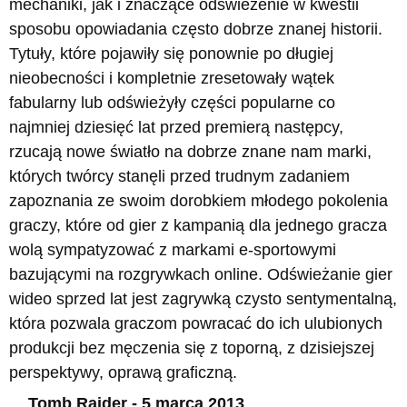
mechaniki, jak i znaczące odświeżenie w kwestii
sposobu opowiadania często dobrze znanej historii.
Tytuły, które pojawiły się ponownie po długiej
nieobecności i kompletnie zresetowały wątek
fabularny lub odświeżyły części popularne co
najmniej dziesięć lat przed premierą następcy,
rzucają nowe światło na dobrze znane nam marki,
których twórcy stanęli przed trudnym zadaniem
zapoznania ze swoim dorobkiem młodego pokolenia
graczy, które od gier z kampanią dla jednego gracza
wolą sympatyzować z markami e-sportowymi
bazującymi na rozgrywkach online. Odświeżanie gier
wideo sprzed lat jest zagrywką czysto sentymentalną,
która pozwala graczom powracać do ich ulubionych
produkcji bez męczenia się z toporną, z dzisiejszej
perspektywy, oprawą graficzną.
Tomb Raider - 5 marca 2013