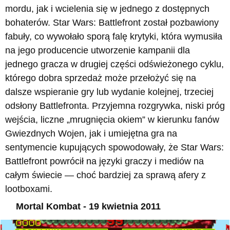
mordu, jak i wcielenia się w jednego z dostępnych
bohaterów. Star Wars: Battlefront został pozbawiony
fabuły, co wywołało sporą falę krytyki, która wymusiła
na jego producencie utworzenie kampanii dla
jednego gracza w drugiej części odświeżonego cyklu,
którego dobra sprzedaż może przełożyć się na
dalsze wspieranie gry lub wydanie kolejnej, trzeciej
odsłony Battlefronta. Przyjemna rozgrywka, niski próg
wejścia, liczne „mrugnięcia okiem” w kierunku fanów
Gwiezdnych Wojen, jak i umiejętna gra na
sentymencie kupujących spowodowały, że Star Wars:
Battlefront powrócił na języki graczy i mediów na
całym świecie — choć bardziej za sprawą afery z
lootboxami.
Mortal Kombat - 19 kwietnia 2011