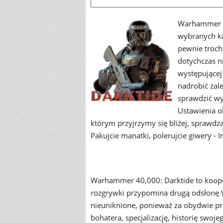
Warhammer 4
wybranych ka
pewnie troch
dotychczas n
występującej
nadrobić zal
sprawdzić w
Ustawienia o
którym przyjrzymy się bliżej, sprawdz
Pakujcie manatki, polerujcie giwery - I
Warhammer 40,000: Darktide to koope
rozgrywki przypomina drugą odsłonę W
nieuniknione, ponieważ za obydwie p
bohatera, specjalizację, historię swo