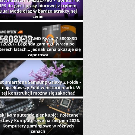
est AMZFAST AMZG27F6U - Monitor 4K
IPS do gier i pracy biurowej z trybem
Dual Mode oraz w bardzo atrakcyjnej
cenie
Test procesora AMD Ryzen 7 5800X3D
(2026) - Legenda gamingu wraca po
terech latach... jednak cena okazuje się
zaporowa
st smartfona Samsung Galaxy Z Fold8 -
 najciekawszy Fold w historii marki. W
tej konstrukcji można się zakochać
aki komputer do gier kupić? Polecane
estawy komputerowe na sierpień 2026.
Komputery gamingowe w różnych
cenach