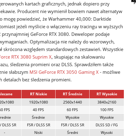
rowanych kartach graficznych, jednak dopiero przy
 ciekawie. Producent nie wymienił bowiem nawet alternatyw
wo mogę powiedzieć, że Warhammer 40,000: Darktide
atomiast jeżeli myślicie o włączeniu ray tracingu w wyższych
dać przynajmniej GeForce RTX 3080. Deweloper podaje
h wymaganiach. Optymalizacja nie należy do wzorowych,
stał skrócona względem standardowych zestawień. Wszystkie
Force RTX 3080 Suprim X
, skupiając na skalowaniu
razu, śledzenia promieni oraz DLSS. Sprawdziłem także
znie słabszym
MSI GeForce RTX 3050 Gaming X
- możliwe
 detalach bez śledzenia promieni.
alecane
RT Niskie
RT Średnie
RT Wysokie
20x1080
1920x1080
2560x1440
3840x2160
60 FPS
40 FPS
60 FPS
100 FPS
rednie
Średnie
Wysokie
Wysokie
/ DLSS SR
FSR / DLSS SR
FSR / DLSS SR
DLSS SD / FG
-
Niski
Średni
Wysoki