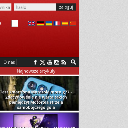
m
O nas
Najnowsze artykuły
Test smartfona Motorola moto g77 -
Zdecydowanie nie warta takich
pieniędzy! Motorola strzela
samobójczego gola