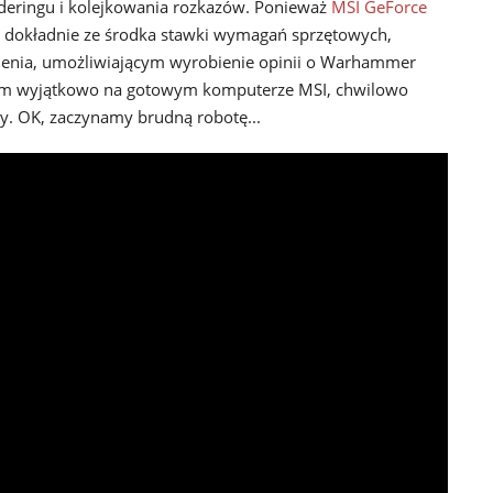
deringu i kolejkowania rozkazów. Ponieważ
MSI GeForce
ną dokładnie ze środka stawki wymagań sprzętowych,
enia, umożliwiającym wyrobienie opinii o Warhammer
łem wyjątkowo na gotowym komputerze MSI, chwilowo
y. OK, zaczynamy brudną robotę...