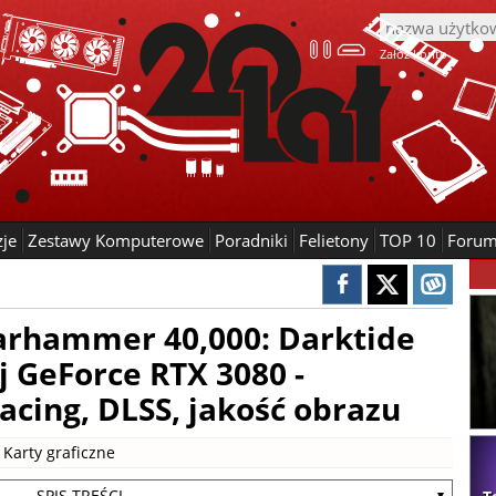
Załóż konto
zje
Zestawy Komputerowe
Poradniki
Felietony
TOP 10
Foru
arhammer 40,000: Darktide
j GeForce RTX 3080 -
cing, DLSS, jakość obrazu
|
Karty graficzne
- SPIS TREŚCI -