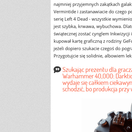
najmniej przyjemnych zakątkach galakty
Vermintide i zastanawiacie do czego p
serię Left 4 Dead - wszystkie wymie
jest szybka, krwawa, wybuchowa. Dlat
świątecznej zostać cynglem Inkwizycji
kupował kartę graficzną z rodziny GeF
jeżeli dopiero szukacie czegoś do pog
Przygotujcie się solidnie, albowiem le
Szukając prezentu dla grac
Warhammer 40,000: Darktide
wydaje się całkiem ciekawy
schodzić, bo produkcja prz