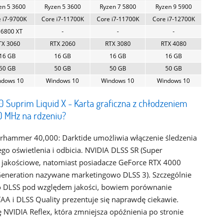
en 5 3600
Ryzen 5 3600
Ryzen 7 5800
Ryzen 9 5900
 i7-9700K
Core i7-11700K
Core i7-11700K
Core i7-12700K
 6800 XT
-
-
-
TX 3060
RTX 2060
RTX 3080
RTX 4080
16 GB
16 GB
16 GB
16 GB
50 GB
50 GB
50 GB
50 GB
ndows 10
Windows 10
Windows 10
Windows 10
 Suprim Liquid X - Karta graficzna z chłodzeniem
 MHz na rdzeniu?
rhammer 40,000: Darktide umożliwia włączenie śledzenia
go oświetlenia i odbicia. NVIDIA DLSS SR (Super
le jakościowe, natomiast posiadacze GeForce RTX 4000
eneration nazywane marketingowo DLSS 3). Szczególnie
o DLSS pod względem jakości, bowiem porównanie
TAA i DLSS Quality prezentuje się naprawdę ciekawie.
 NVIDIA Reflex, która zmniejsza opóźnienia po stronie