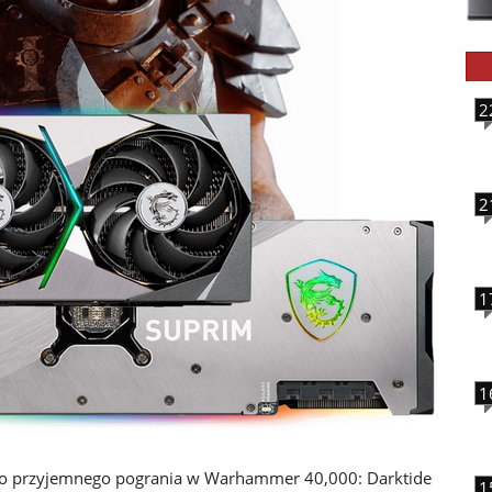
2
2
1
1
do przyjemnego pogrania w Warhammer 40,000: Darktide
1