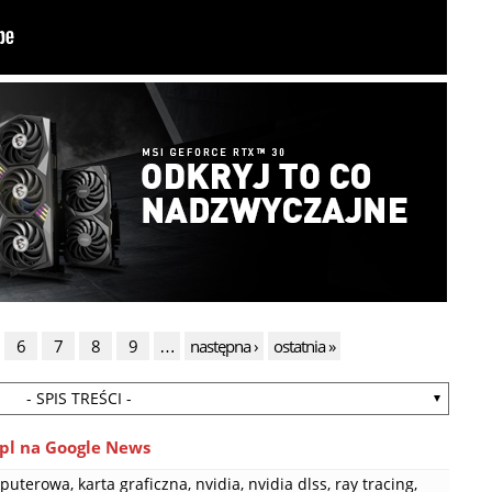
6
7
8
9
…
następna ›
ostatnia »
- SPIS TREŚCI -
pl na Google News
mputerowa
,
karta graficzna
,
nvidia
,
nvidia dlss
,
ray tracing
,