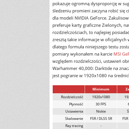
pokazuje ogromną dysproporcję w suge
śledzeniu promieni zaczyna robić się
dla modeli NVIDIA GeForce. Zakuliso
preferuje karty graficzne Zielonych, n
rozdzielczościach, to najlepiej posia
zresztą takie informacje w oficjalnyc
dlatego formuła niniejszego testu zo
pomiary wykonałem na karcie
MSI Ge
względem rozdzielczości, ustawień ob
Warhammer 40,000: Darktide na znac
jest pogranie w 1920x1080 na średnich
Minimum
Z
Rozdzielczość
1920x1080
19
Płynność
30 FPS
Ustawienia
Niskie
Ś
Skalowanie
FSR / DLSS SR
FSR 
Ray tracing
-