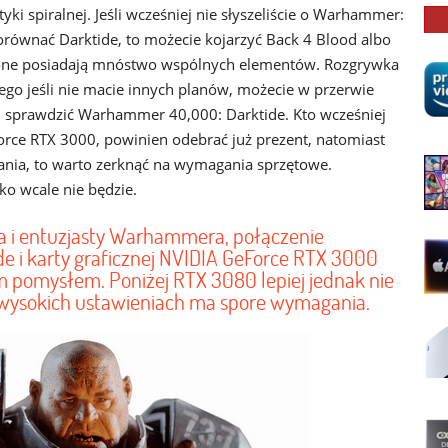
ki spiralnej. Jeśli wcześniej nie słyszeliście o Warhammer:
orównać Darktide, to możecie kojarzyć Back 4 Blood albo
nione posiadają mnóstwo wspólnych elementów. Rozgrywka
ego jeśli nie macie innych planów, możecie w przerwie
 i sprawdzić Warhammer 40,000: Darktide. Kto wcześniej
orce RTX 3000, powinien odebrać już prezent, natomiast
rania, to warto zerknąć na wymagania sprzętowe.
kko wcale nie będzie.
za i entuzjasty Warhammera, połączenie
 i karty graficznej NVIDIA GeForce RTX 3000
m pomysłem. Poniżej RTX 3080 lepiej jednak nie
y wysokich ustawieniach ma spore wymagania.