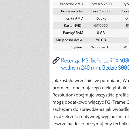
Procesor AMD
Ryzen 5 2600
Ryz
Procesor Intel
Core i5-6600
Core
Karta AMD
RX 570
RX
Karta NVIDII
GTX 970
R
Pamięć RAM
8 GB
Miejsce na dysku
50 GB
System
Windows 10
Wi
Recenzja MSI GeForce RTX 4090
wodnym 240 mm. Będzie 3000
Jak zostało wcześniej wspomniane, Wa
promieni, obejmującego efekt globalne
Resolution) obejmuje wszystkie profi
mogą dodatkowo włączyć FG (Frame G
zachęcam do sprawdzenia jak wypadł
rozdzielczości natywnej, wygładzania 
Jeszcze na deser otrzymujemy technikę