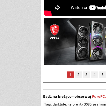
1
2
3
4
5
Bądź na bieżąco - obserwuj
PurePC.
Tagi:
darktide
,
gefore rtx 3080
,
gra ko