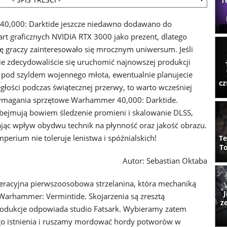
T
0,000: Darktide jeszcze niedawno dodawano do
rt graficznych NVIDIA RTX 3000 jako prezent, dlatego
ę graczy zainteresowało się mrocznym uniwersum. Jeśli
ie zdecydowaliście się uruchomić najnowszej produkcji
 pod szyldem wojennego młota, ewentualnie planujecie
cz
egłości podczas świątecznej przerwy, to warto wcześniej
ymagania sprzętowe Warhammer 40,000: Darktide.
bejmują bowiem śledzenie promieni i skalowanie DLSS,
ając wpływ obydwu technik na płynność oraz jakość obrazu.
mperium nie toleruje lenistwa i spóźnialskich!
Te
To
Autor: Sebastian Oktaba
racyjna pierwszoosobowa strzelanina, która mechaniką
J
arhammer: Vermintide. Skojarzenia są zresztą
z
rodukcje odpowiada studio Fatsark. Wybieramy zatem
jego istnienia i ruszamy mordować hordy potworów w