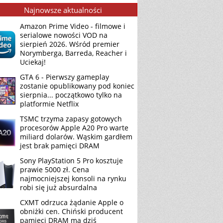
Najnowsze aktualności
Amazon Prime Video - filmowe i
serialowe nowości VOD na
sierpień 2026. Wśród premier
Norymberga, Barreda, Reacher i
Uciekaj!
GTA 6 - Pierwszy gameplay
zostanie opublikowany pod koniec
sierpnia... początkowo tylko na
platformie Netflix
TSMC trzyma zapasy gotowych
procesorów Apple A20 Pro warte
miliard dolarów. Wąskim gardłem
jest brak pamięci DRAM
Sony PlayStation 5 Pro kosztuje
prawie 5000 zł. Cena
najmocniejszej konsoli na rynku
robi się już absurdalna
CXMT odrzuca żądanie Apple o
obniżki cen. Chiński producent
pamięci DRAM ma dziś