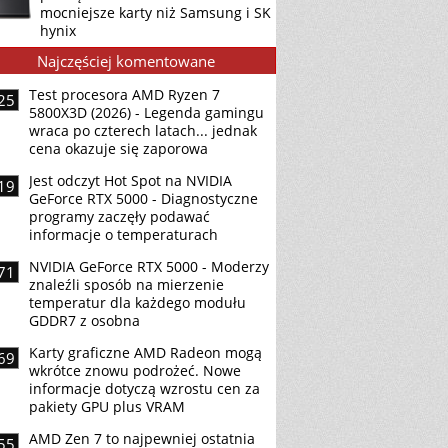
mocniejsze karty niż Samsung i SK
hynix
Najczęściej komentowane
Test procesora AMD Ryzen 7
25
5800X3D (2026) - Legenda gamingu
wraca po czterech latach... jednak
cena okazuje się zaporowa
Jest odczyt Hot Spot na NVIDIA
19
GeForce RTX 5000 - Diagnostyczne
programy zaczęły podawać
informacje o temperaturach
NVIDIA GeForce RTX 5000 - Moderzy
71
znaleźli sposób na mierzenie
temperatur dla każdego modułu
GDDR7 z osobna
Karty graficzne AMD Radeon mogą
69
wkrótce znowu podrożeć. Nowe
informacje dotyczą wzrostu cen za
pakiety GPU plus VRAM
AMD Zen 7 to najpewniej ostatnia
55