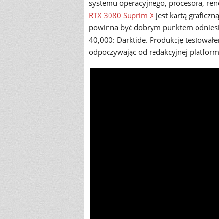
systemu operacyjnego, procesora, ren
RTX 3080 Suprim X
jest kartą graficz
powinna być dobrym punktem odniesi
40,000: Darktide. Produkcję testowa
odpoczywając od redakcyjnej platform