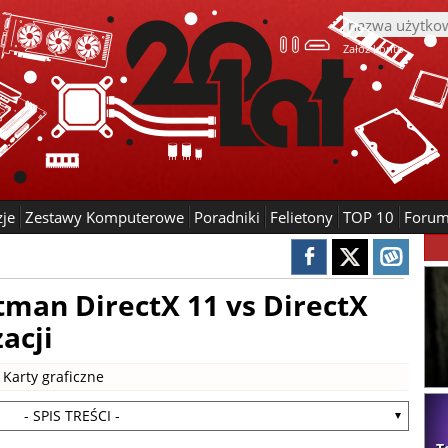
Załóż konto
zje
Zestawy Komputerowe
Poradniki
Felietony
TOP 10
Foru
tman DirectX 11 vs DirectX
acji
|
Karty graficzne
- SPIS TREŚCI -