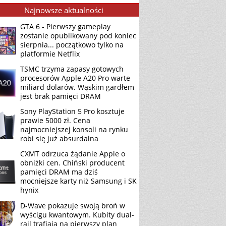
Najnowsze aktualności
GTA 6 - Pierwszy gameplay
zostanie opublikowany pod koniec
sierpnia... początkowo tylko na
platformie Netflix
TSMC trzyma zapasy gotowych
procesorów Apple A20 Pro warte
miliard dolarów. Wąskim gardłem
jest brak pamięci DRAM
Sony PlayStation 5 Pro kosztuje
prawie 5000 zł. Cena
najmocniejszej konsoli na rynku
robi się już absurdalna
CXMT odrzuca żądanie Apple o
obniżki cen. Chiński producent
pamięci DRAM ma dziś
mocniejsze karty niż Samsung i SK
hynix
D-Wave pokazuje swoją broń w
wyścigu kwantowym. Kubity dual-
rail trafiają na pierwszy plan