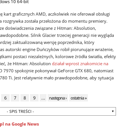
dows 10 64-bit
 kart graficznych AMD, aczkolwiek nie oferował obsługi
zna rozgrywka została przełożona do momentu premiery.
ze doświadczenia związane z Hitman: Absolution,
wdopodobne. Silnik Glacier trzeciej generacji nie wygląda
rdziej zaktualizowaną wersję poprzednika, który
as autorski engine Duńczyków robił piorunujące wrażenie,
tkami postaci niezależnych, kolorowe źródła światła, efekty
ieć, że Hitman: Absolution
działał wprost znakomicie na
D 7970 spokojnie pokonywał GeForce GTX 680, natomiast
80 Ti. Jest relatywnie mało prawdopodobne, aby sytuacja
6
7
8
9
…
następna ›
ostatnia »
- SPIS TREŚCI -
pl na Google News