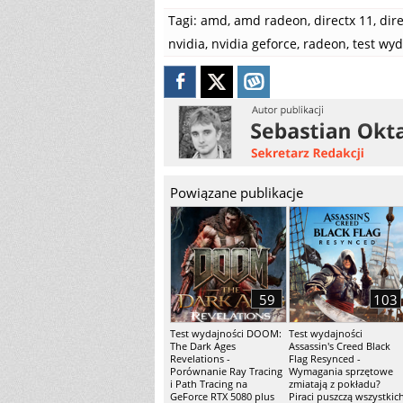
Tagi:
amd
,
amd radeon
,
directx 11
,
dir
nvidia
,
nvidia geforce
,
radeon
,
test wyd
Powiązane publikacje
59
103
Test wydajności DOOM:
Test wydajności
The Dark Ages
Assassin's Creed Black
Revelations -
Flag Resynced -
Porównanie Ray Tracing
Wymagania sprzętowe
i Path Tracing na
zmiatają z pokładu?
GeForce RTX 5080 plus
Piraci puszczą wszystkic