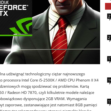
2
2
1
olna udźwignąć technologiczny ciężar najnowszego
o procesora Intel Core i5-2500K / AMD CPU Phenom II X4
1
urdzeniowych mogą spodziewać się problemów. Kartą
0 / Radeon HD 7870, czyli kilkuletnie modele należące
e obowiązkowo dysponujące 2GB VRAM. Wymagania
1
yt zaporowe, zastanawiające jest natomiast 8GB pamięci