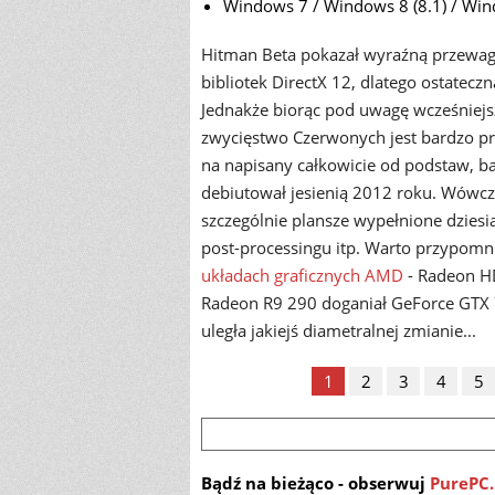
Windows 7 / Windows 8 (8.1) / Win
Hitman Beta pokazał wyraźną przewagę
bibliotek DirectX 12, dlatego ostatec
Jednakże biorąc pod uwagę wcześniejs
zwycięstwo Czerwonych jest bardzo pra
na napisany całkowicie od podstaw, ba
debiutował jesienią 2012 roku. Wówcz
szczególnie plansze wypełnione dziesią
post-processingu itp. Warto przypomn
układach graficznych AMD
- Radeon H
Radeon R9 290 doganiał GeForce GTX 7
uległa jakiejś diametralnej zmianie...
1
2
3
4
5
Bądź na bieżąco - obserwuj
PurePC.