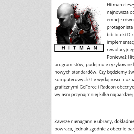
Hitman ciesz
najnowsza od
emocje równi
protagonist
biblioteki Di
implementacj
rewolucyjne
Ponieważ Hit
programistów, podejmuje ryzykowne l
nowych standardów. Czy będziemy świ
komputerowych? Ile wydajności można 
graficznymi GeForce i Radeon obecnyc
wyjaśni przynajmniej kilka najbardziej 
Zawsze nienagannie ubrany, dokładni
powraca, jednak zgodnie z obecnie pa