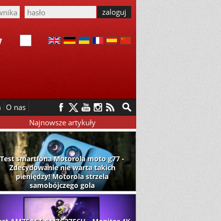
m
O nas
Najnowsze artykuły
Test smartfona Motorola moto g77 -
Zdecydowanie nie warta takich
pieniędzy! Motorola strzela
samobójczego gola