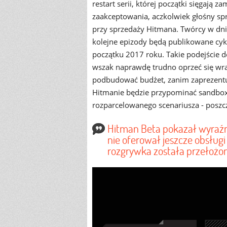
restart serii, której początki sięgają 
zaakceptowania, aczkolwiek głośny s
przy sprzedaży Hitmana. Twórcy w dni
kolejne epizody będą publikowane cykli
początku 2017 roku. Takie podejście d
wszak naprawdę trudno oprzeć się wraż
podbudować budżet, zanim zaprezentuj
Hitmanie będzie przypominać sandbox
rozparcelowanego scenariusza - posz
Hitman Beta pokazał wyraźn
nie oferował jeszcze obsługi 
rozgrywka została przełożona