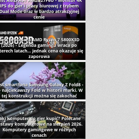
est AMZFAST AMZG27F6U - Monitor 4K
IPS do gier i pracy biurowej z trybem
Dual Mode oraz w bardzo atrakcyjnej
cenie
Test procesora AMD Ryzen 7 5800X3D
(2026) - Legenda gamingu wraca po
terech latach... jednak cena okazuje się
zaporowa
st smartfona Samsung Galaxy Z Fold8 -
 najciekawszy Fold w historii marki. W
tej konstrukcji można się zakochać
aki komputer do gier kupić? Polecane
estawy komputerowe na sierpień 2026.
Komputery gamingowe w różnych
cenach