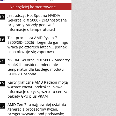
Najczęściej komentowane
Jest odczyt Hot Spot na NVIDIA
19
GeForce RTX 5000 - Diagnostyczne
programy zaczęły podawać
informacje o temperaturach
Test procesora AMD Ryzen 7
19
5800X3D (2026) - Legenda gamingu
wraca po czterech latach... jednak
cena okazuje się zaporowa
NVIDIA GeForce RTX 5000 - Moderzy
71
znaleźli sposób na mierzenie
temperatur dla każdego modułu
GDDR7 z osobna
Karty graficzne AMD Radeon mogą
69
wkrótce znowu podrożeć. Nowe
informacje dotyczą wzrostu cen za
pakiety GPU plus VRAM
AMD Zen 7 to najpewniej ostatnia
55
generacja procesorów Ryzen,
przygotowywana pod podstawkę