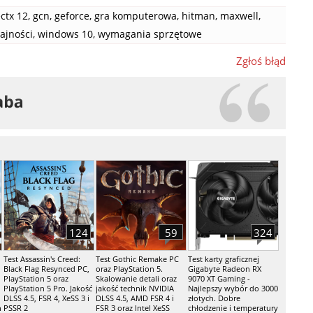
ectx 12
,
gcn
,
geforce
,
gra komputerowa
,
hitman
,
maxwell
,
ajności
,
windows 10
,
wymagania sprzętowe
Zgłoś błąd
124
59
324
Test Assassin's Creed:
Test Gothic Remake PC
Test karty graficznej
Black Flag Resynced PC,
oraz PlayStation 5.
Gigabyte Radeon RX
PlayStation 5 oraz
Skalowanie detali oraz
9070 XT Gaming -
PlayStation 5 Pro. Jakość
jakość technik NVIDIA
Najlepszy wybór do 3000
DLSS 4.5, FSR 4, XeSS 3 i
DLSS 4.5, AMD FSR 4 i
złotych. Dobre
h
PSSR 2
FSR 3 oraz Intel XeSS
chłodzenie i temperatury