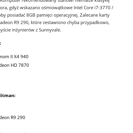
. Komputer rekomendowany stanowi niemalże klasykę
ra, gdyż wskazano ośmiowątkowe Intel Core i7-3770 /
y posiadać 8GB pamięci operacyjnej. Zalecane karty
Radeon R9 290, które zestawiono chyba przypadkowo,
yście inżynierów z Sunnyvale.
:
nom II X4 940
adeon HD 7870
Hitman:
deon R9 290