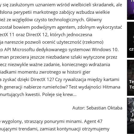
T
y się zasłużonym uznaniem wśród wielbicieli skradanek, ale
słona perypetii markotnego zabójcy wzbudza wielkie
eż ze względów czysto technologicznych. Główny
a został bowiem podwójnym agentem, zdolnym wykorzystać
rectX 11 oraz DirectX 12, których jednoczesna
a nareszcie pozwoli ocenić użyteczność (rzekomo)
cz
go API Microsoftu dedykowanego systemowi Windows 10.
man przeciera jeszcze niezbadane szlaki wytyczone przez
ecz niezwykle ważne zadanie, koniecznego wdrażania
adkami momentu zwrotnego w historii gier
zyskać dzięki DirectX 12? Czy rywalizacja między kartami
Te
h generacji nabierze rumieńców? Test wydajności Hitmana
To
nurtujących kwestii. Poleje się krew...
Autor: Sebastian Oktaba
J
z
e wygolony, straszący ponurymi minami. Agent 47
nującymi trendami, zamiast kontynuacji otrzymujemy