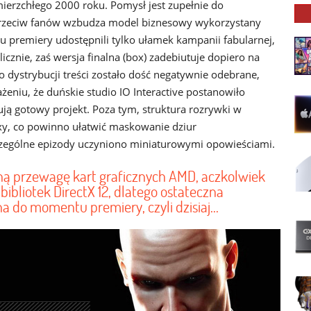
zamierzchłego 2000 roku. Pomysł jest zupełnie do
przeciw fanów wzbudza model biznesowy wykorzystany
u premiery udostępnili tylko ułamek kampanii fabularnej,
cznie, zaś wersja finalna (box) zadebiutuje dopiero na
o dystrybucji treści zostało dość negatywnie odebrane,
eniu, że duńskie studio IO Interactive postanowiło
ą gotowy projekt. Poza tym, struktura rozrywki w
y, co powinno ułatwić maskowanie dziur
czególne epizody uczyniono miniaturowymi opowieściami.
ą przewagę kart graficznych AMD, aczkolwiek
bibliotek DirectX 12, dlatego ostateczna
 do momentu premiery, czyli dzisiaj...