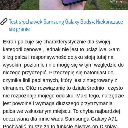
Test słuchawek Samsung Galaxy Buds+. Niekończące
się granie
Ekran palcuje się charakterystycznie dla swojej
kategorii cenowej, jednak nie jest to uciążliwe. Sam
ślizg palca i responsywność dotyku stoją tutaj na
wysokim poziomie i nie mogę się w tym względzie do
niczego przyczepić. Przeczepię się natomiast do
czytnika linii papilarnych, który jest zintegrowany z
ekranem. Otóż rozwiązanie to działa średnio i często
nie rozpoznaje mojego odcisku. Mało tego, narzędzie
jest powolne i wymaga dłuższego przytrzymania
palca we wskazanym miejscu. To chyba najbardziej
odczuwana dla mnie wada Samsunga Galaxy A71.
Pochwalić muszę za to funkcję Always-on-Display,