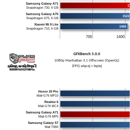
Samsung Galaxy A71
1
Snapdragon 730, 6 GB
Samsung Galaxy A70
1522
Snapdragon 675, 6 GB
Xiaomi Mi 9 Lite
1455
Snapdragon 710, 6 GB
700
1400
GFXBench 5.0.0
1080p Manhattan 3.1 Offscreen (OpenGL)
(FPS) więcej = lepiej
Honor 20 Pro
Mali-G76 MP10
Realme 6
Mali-G76 MC4
Samsung Galaxy A71
Mali-G76 MP5
Samsung Galaxy S7
Mali T880