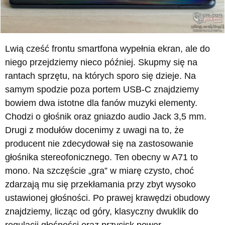
Lwią cześć frontu smartfona wypełnia ekran, ale do
niego przejdziemy nieco później. Skupmy się na
rantach sprzętu, na których sporo się dzieje. Na
samym spodzie poza portem USB-C znajdziemy
bowiem dwa istotne dla fanów muzyki elementy.
Chodzi o głośnik oraz gniazdo audio Jack 3,5 mm.
Drugi z modułów docenimy z uwagi na to, że
producent nie zdecydował się na zastosowanie
głośnika stereofonicznego. Ten obecny w A71 to
mono. Na szczęście „gra” w miarę czysto, choć
zdarzają mu się przekłamania przy zbyt wysoko
ustawionej głośności. Po prawej krawędzi obudowy
znajdziemy, licząc od góry, klasyczny dwuklik do
regulacji głośności oraz przycisk power