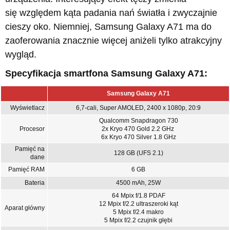
się względem kąta padania nań światła i zwyczajnie
cieszy oko. Niemniej, Samsung Galaxy A71 ma do
zaoferowania znacznie więcej aniżeli tylko atrakcyjny
wygląd.
Specyfikacja smartfona Samsung Galaxy A71:
Samsung Galaxy A71
Wyświetlacz
6,7-cali, Super AMOLED, 2400 x 1080p, 20:9
Qualcomm Snapdragon 730
Procesor
2x Kryo 470 Gold 2.2 GHz
6x Kryo 470 Silver 1.8 GHz
Pamięć na
128 GB (UFS 2.1)
dane
Pamięć RAM
6 GB
Bateria
4500 mAh, 25W
64 Mpix f/1.8 PDAF
12 Mpix f/2.2 ultraszeroki kąt
Aparat główny
5 Mpix f/2.4 makro
5 Mpix f/2.2 czujnik głębi