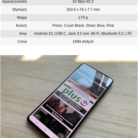
Aparat przedni
32 Mpix f/2.2
Wymiary
163.6 x 76 x 7.7 mm
Waga
179 g
Kolory
Prism, Crush Black, Silver, Blue, Pink
Inne
Android 10, USB-C, Jack 3,5 mm, Wi-Fi, Bluetooth 5.0, LTE
Cena
1999 złotych