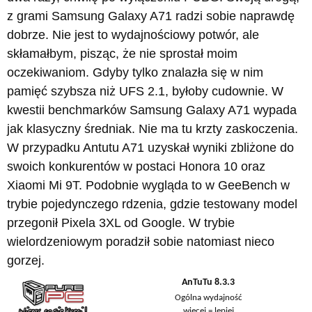
z grami Samsung Galaxy A71 radzi sobie naprawdę
dobrze. Nie jest to wydajnościowy potwór, ale
skłamałbym, pisząc, że nie sprostał moim
oczekiwaniom. Gdyby tylko znalazła się w nim
pamięć szybsza niż UFS 2.1, byłoby cudownie. W
kwestii benchmarków Samsung Galaxy A71 wypada
jak klasyczny średniak. Nie ma tu krzty zaskoczenia.
W przypadku Antutu A71 uzyskał wyniki zbliżone do
swoich konkurentów w postaci Honora 10 oraz
Xiaomi Mi 9T. Podobnie wygląda to w GeeBench w
trybie pojedynczego rdzenia, gdzie testowany model
przegonił Pixela 3XL od Google. W trybie
wielordzeniowym poradził sobie natomiast nieco
gorzej.
AnTuTu 8.3.3
Ogólna wydajność
więcej = lepiej