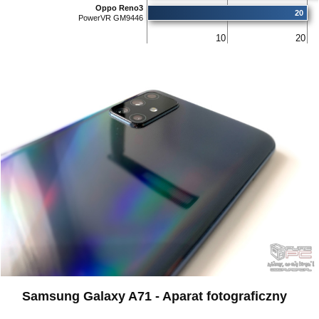
Oppo Reno3
20
PowerVR GM9446
10
20
Samsung Galaxy A71 - Aparat fotograficzny