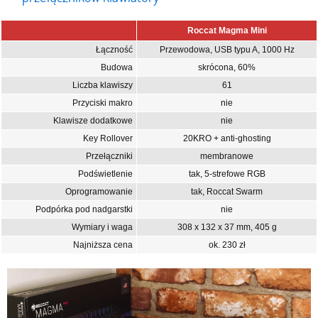
Roccat Magma Mini
Łączność
Przewodowa, USB typu A, 1000 Hz
Budowa
skrócona, 60%
Liczba klawiszy
61
Przyciski makro
nie
Klawisze dodatkowe
nie
Key Rollover
20KRO + anti-ghosting
Przełączniki
membranowe
Podświetlenie
tak, 5-strefowe RGB
Oprogramowanie
tak, Roccat Swarm
Podpórka pod nadgarstki
nie
Wymiary i waga
308 x 132 x 37 mm, 405 g
Najniższa cena
ok. 230 zł