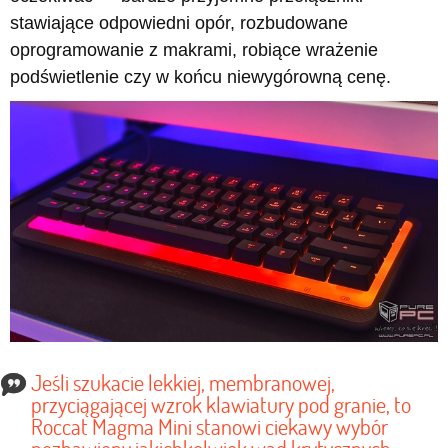
stawiające odpowiedni opór, rozbudowane
oprogramowanie z makrami, robiące wrażenie
podświetlenie czy w końcu niewygórowną cenę.
Jeśli szukacie lekkiej, membranowej,
przyciągającej wzrok klawiatury pod granie, to
Roccat Magma Mini stanowi ciekawy wybór