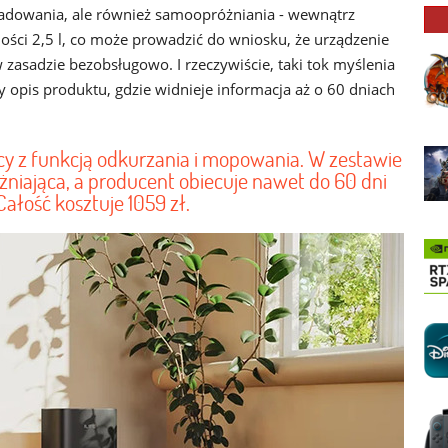
 ładowania, ale również samoopróżniania - wewnątrz
ci 2,5 l, co może prowadzić do wniosku, że urządzenie
 zasadzie bezobsługowo. I rzeczywiście, taki tok myślenia
y opis produktu, gdzie widnieje informacja aż o 60 dniach
ący z funkcją odkurzania i mopowania. W zestawie
żniająca, a producent obiecuje nawet do 60 dni
ałość kosztuje 1059 zł.