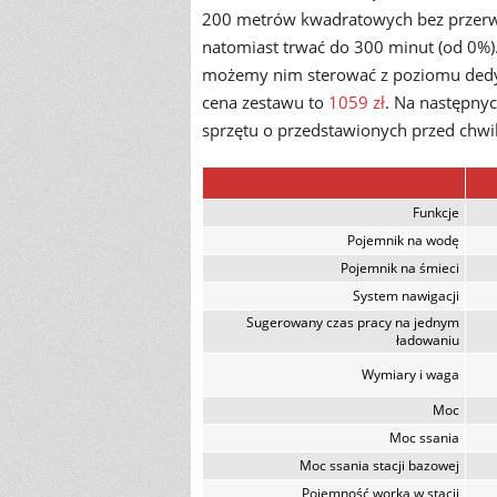
200 metrów kwadratowych bez przerw
natomiast trwać do 300 minut (od 0%).
możemy nim sterować z poziomu dedyk
cena zestawu to
1059 zł
. Na następnyc
sprzętu o przedstawionych przed chwi
Funkcje
Pojemnik na wodę
Pojemnik na śmieci
System nawigacji
Sugerowany czas pracy na jednym
ładowaniu
Wymiary i waga
Moc
Moc ssania
Moc ssania stacji bazowej
Pojemność worka w stacji