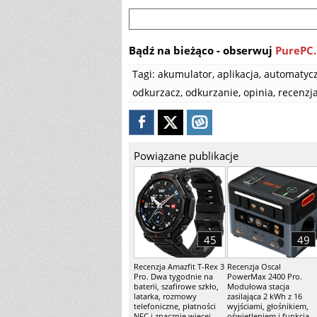
Bądź na bieżąco - obserwuj
PurePC.
Tagi:
akumulator
,
aplikacja
,
automatyc
odkurzacz
,
odkurzanie
,
opinia
,
recenzj
Powiązane publikacje
45
49
Recenzja Amazfit T-Rex 3
Recenzja Oscal
Pro. Dwa tygodnie na
PowerMax 2400 Pro.
baterii, szafirowe szkło,
Modułowa stacja
latarka, rozmowy
zasilająca 2 kWh z 16
telefoniczne, płatności
wyjściami, głośnikiem,
NFC i znacznie więcej
oświetleniem i funkcją