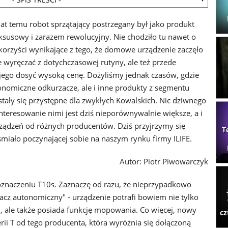
 lat temu robot sprzątający postrzegany był jako produkt
uksusowy i zarazem rewolucyjny. Nie chodziło tu nawet o
korzyści wynikające z tego, że domowe urządzenie zaczęło
e wyręczać z dotychczasowej rutyny, ale też przede
jego dosyć wysoką cenę. Dożyliśmy jednak czasów, gdzie
tonomiczne odkurzacze, ale i inne produkty z segmentu
tały się przystępne dla zwykłych Kowalskich. Nic dziwnego
nteresowanie nimi jest dziś nieporównywalnie większe, a i
rządzeń od różnych producentów. Dziś przyjrzymy się
T
 śmiało poczynającej sobie na naszym rynku firmy ILIFE.
Autor: Piotr Piwowarczyk
oznaczeniu T10s. Zaznaczę od razu, że nieprzypadkowo
acz autonomiczny" - urządzenie potrafi bowiem nie tylko
i, ale także posiada funkcję mopowania. Co więcej, nowy
cz
erii T od tego producenta, która wyróżnia się dołączoną