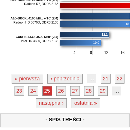
Radeon R7, DDR3 2133
A10-6800K, 4100 MHz + TC (2/4)
Radeon HD 8670D, DDR3 2133
18
12.1
Core i3-4330, 3500 MHz (2/4)
Intel HD 4600, DDR3 2133
10.0
4
8
12
16
« pierwsza
‹ poprzednia
…
21
22
23
24
25
26
27
28
29
…
następna ›
ostatnia »
- SPIS TREŚCI -