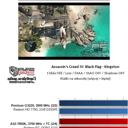
Assassin's Creed IV: Black Flag - Kingston
1366x768 / Low / FXAA / SSAO OFF / Shadows OFF
Klatki na sekundę (więcej = lepiej)
Pentium G3220, 3000 MHz (2/2)
Radeon HD 7750, 1GB GDDR5
A10-7850K, 3700 MHz + TC (2/4)
Radeon R7, DDR3 2133