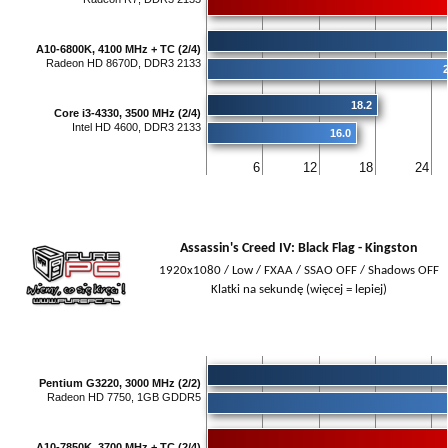
A10-6800K, 4100 MHz + TC (2/4)
Radeon HD 8670D, DDR3 2133
2
18.2
Core i3-4330, 3500 MHz (2/4)
Intel HD 4600, DDR3 2133
16.0
6
12
18
24
Assassin's Creed IV: Black Flag - Kingston
1920x1080 / Low / FXAA / SSAO OFF / Shadows OFF
Klatki na sekundę (więcej = lepiej)
Pentium G3220, 3000 MHz (2/2)
Radeon HD 7750, 1GB GDDR5
A10-7850K, 3700 MHz + TC (2/4)