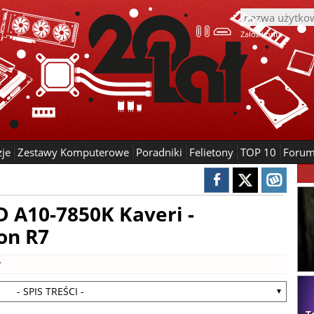
Załóż konto
zje
Zestawy Komputerowe
Poradniki
Felietony
TOP 10
Foru
 A10-7850K Kaveri -
on R7
y
- SPIS TREŚCI -