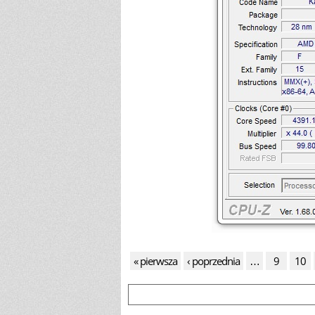
« pierwsza
‹ poprzednia
…
9
10