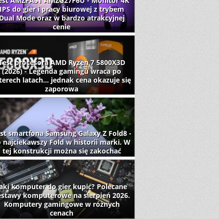
est AMZFAST AMZG27F6U - Monitor 4K
IPS do gier i pracy biurowej z trybem
Dual Mode oraz w bardzo atrakcyjnej
cenie
Test procesora AMD Ryzen 7 5800X3D
(2026) - Legenda gamingu wraca po
terech latach... jednak cena okazuje się
zaporowa
st smartfona Samsung Galaxy Z Fold8 -
 najciekawszy Fold w historii marki. W
tej konstrukcji można się zakochać
aki komputer do gier kupić? Polecane
estawy komputerowe na sierpień 2026.
Komputery gamingowe w różnych
cenach