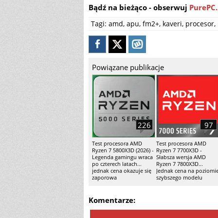
Bądź na bieżąco - obserwuj
PurePC.
Tagi:
amd
,
apu
,
fm2+
,
kaveri
,
procesor
,
Powiązane publikacje
226
97
Test procesora AMD
Test procesora AMD
Ryzen 7 5800X3D (2026) -
Ryzen 7 7700X3D -
Legenda gamingu wraca
Słabsza wersja AMD
po czterech latach...
Ryzen 7 7800X3D...
jednak cena okazuje się
Jednak cena na poziomi
zaporowa
szybszego modelu
Komentarze: