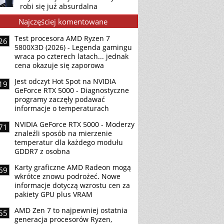
robi się już absurdalna
Najczęściej komentowane
Test procesora AMD Ryzen 7
26
5800X3D (2026) - Legenda gamingu
wraca po czterech latach... jednak
cena okazuje się zaporowa
Jest odczyt Hot Spot na NVIDIA
19
GeForce RTX 5000 - Diagnostyczne
programy zaczęły podawać
informacje o temperaturach
NVIDIA GeForce RTX 5000 - Moderzy
71
znaleźli sposób na mierzenie
temperatur dla każdego modułu
GDDR7 z osobna
Karty graficzne AMD Radeon mogą
69
wkrótce znowu podrożeć. Nowe
informacje dotyczą wzrostu cen za
pakiety GPU plus VRAM
AMD Zen 7 to najpewniej ostatnia
55
generacja procesorów Ryzen,