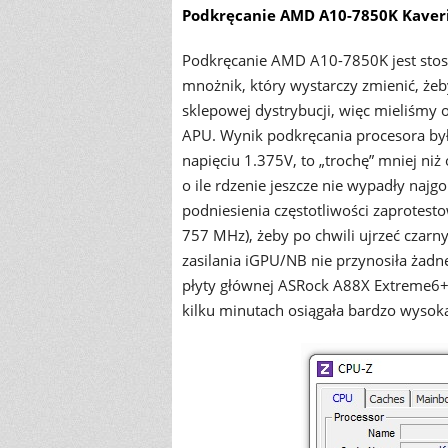
Podkręcanie AMD A10-7850K Kaver
Podkręcanie AMD A10-7850K jest sto
mnożnik, który wystarczy zmienić, żeb
sklepowej dystrybucji, więc mieliśmy 
APU. Wynik podkręcania procesora by
napięciu 1.375V, to „trochę” mniej niż
o ile rdzenie jeszcze nie wypadły najgo
podniesienia częstotliwości zaprotesto
757 MHz), żeby po chwili ujrzeć czarn
zasilania iGPU/NB nie przynosiła żad
płyty głównej ASRock A88X Extreme6+ a
kilku minutach osiągała bardzo wysok