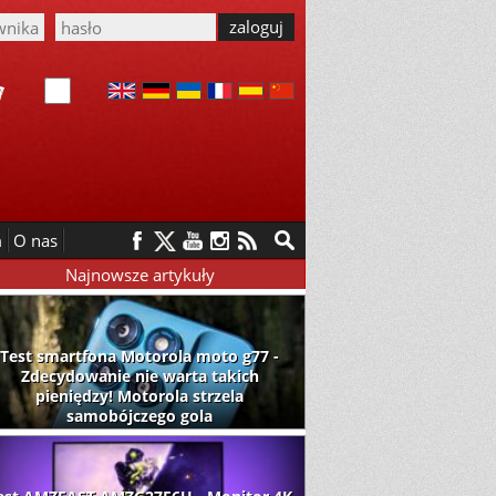
m
O nas
Najnowsze artykuły
Test smartfona Motorola moto g77 -
Zdecydowanie nie warta takich
pieniędzy! Motorola strzela
samobójczego gola