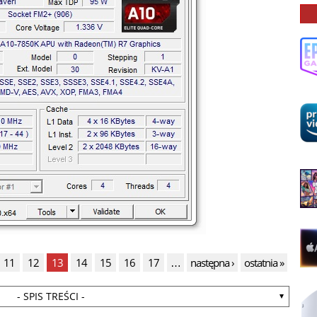
11
12
13
14
15
16
17
…
następna ›
ostatnia »
- SPIS TREŚCI -