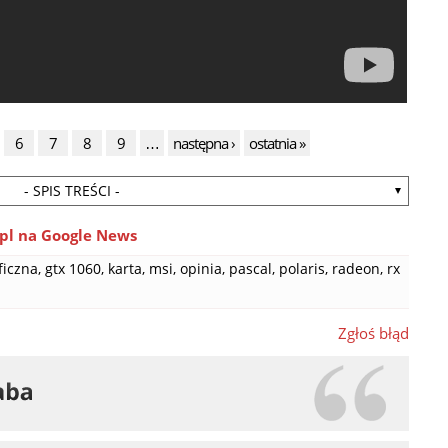
6
7
8
9
…
następna ›
ostatnia »
- SPIS TREŚCI -
pl na Google News
ficzna
,
gtx 1060
,
karta
,
msi
,
opinia
,
pascal
,
polaris
,
radeon
,
rx
Zgłoś błąd