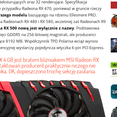
teksturujących oraz 32 renderujące. Specyfikacja
k w przypadku Radeona RX 470, ponieważ w gruncie rzeczy
rszego modelu
bazującego na rdzeniu Ellesmere PRO.
a Radeonach RX 480 i RX 580, wcześniej zaś Radeonach R9
ia RX 500 nową jest wyłącznie z nazwy
. Podstawowa
ci GDDR5 na 256-bitowej magistrali, ale producenci
ące 8192 MB. Współczynnik TPD Polarisa wciąż wynosi
rencyjnej wystarczy pojedyncza wtyczka 6-pin PCI-Express.
 4 GB jest bratem bliźniakiem MSI Radeon RX
taktowań producent praktycznie niczego nie
a. OK, dopieszczono trochę sekcję zasilania.