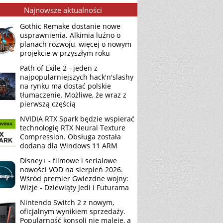
Najnowsze aktualności
Gothic Remake dostanie nowe
usprawnienia. Alkimia luźno o
planach rozwoju, więcej o nowym
projekcie w przyszłym roku
Path of Exile 2 - jeden z
najpopularniejszych hack'n'slashy
na rynku ma dostać polskie
tłumaczenie. Możliwe, że wraz z
pierwszą częścią
NVIDIA RTX Spark będzie wspierać
technologię RTX Neural Texture
Compression. Obsługa została
dodana dla Windows 11 ARM
Disney+ - filmowe i serialowe
nowości VOD na sierpień 2026.
Wśród premier Gwiezdne wojny:
Wizje - Dziewiąty Jedi i Futurama
Nintendo Switch 2 z nowym,
oficjalnym wynikiem sprzedaży.
Popularność konsoli nie maleje, a