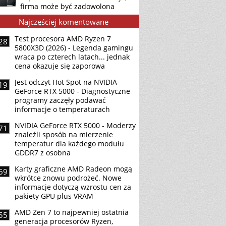
firma może być zadowolona
Najczęściej komentowane
Test procesora AMD Ryzen 7
28
5800X3D (2026) - Legenda gamingu
wraca po czterech latach... jednak
cena okazuje się zaporowa
Jest odczyt Hot Spot na NVIDIA
19
GeForce RTX 5000 - Diagnostyczne
programy zaczęły podawać
informacje o temperaturach
NVIDIA GeForce RTX 5000 - Moderzy
71
znaleźli sposób na mierzenie
temperatur dla każdego modułu
GDDR7 z osobna
Karty graficzne AMD Radeon mogą
69
wkrótce znowu podrożeć. Nowe
informacje dotyczą wzrostu cen za
pakiety GPU plus VRAM
AMD Zen 7 to najpewniej ostatnia
55
generacja procesorów Ryzen,