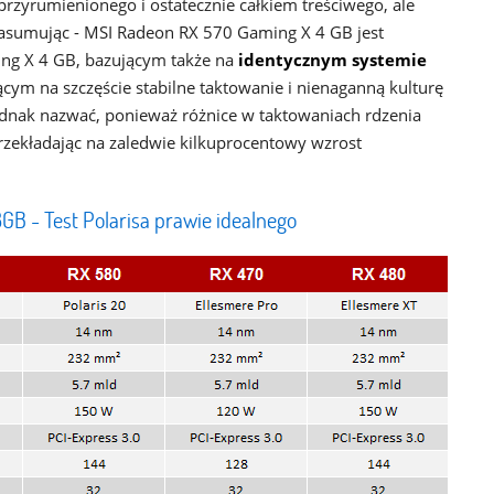
przyrumienionego i ostatecznie całkiem treściwego, ale
asumując - MSI Radeon RX 570 Gaming X 4 GB jest
ng X 4 GB, bazującym także na
identycznym systemie
ącym na szczęście stabilne taktowanie i nienaganną kulturę
dnak nazwać, ponieważ różnice w taktowaniach rdzenia
rzekładając na zaledwie kilkuprocentowy wzrost
B - Test Polarisa prawie idealnego