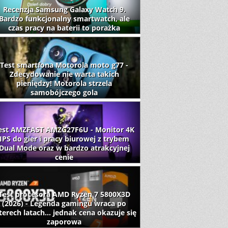
Recenzja Samsung Galaxy Watch 9.
Bardzo funkcjonalny smartwatch, ale
czas pracy na baterii to porażka
Test smartfona Motorola moto g77 -
Zdecydowanie nie warta takich
pieniędzy! Motorola strzela
samobójczego gola
est AMZFAST AMZG27F6U - Monitor 4K
IPS do gier i pracy biurowej z trybem
Dual Mode oraz w bardzo atrakcyjnej
cenie
Test procesora AMD Ryzen 7 5800X3D
(2026) - Legenda gamingu wraca po
terech latach... jednak cena okazuje się
zaporowa