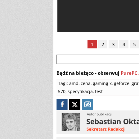
1
2
3
4
5
Bądź na bieżąco - obserwuj
PurePC.
Tagi:
amd
,
cena
,
gaming x
,
geforce
,
gra
570
,
specyfikacja
,
test