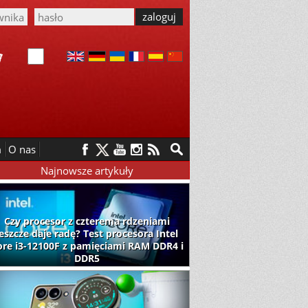
m
O nas
Najnowsze artykuły
Czy procesor z czterema rdzeniami
jeszcze daje radę? Test procesora Intel
ore i3-12100F z pamięciami RAM DDR4 i
DDR5