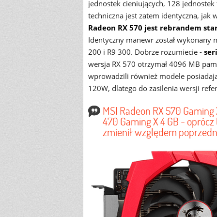
jednostek cieniujących, 128 jednostek 
techniczna jest zatem identyczna, ja
Radeon RX 570 jest rebrandem sta
Identyczny manewr został wykonany n
200 i R9 300. Dobrze rozumiecie -
ser
wersja RX 570 otrzymał 4096 MB pamię
wprowadzili również modele posiadaj
120W, dlatego do zasilenia wersji refe
MSI Radeon RX 570 Gaming X
470 Gaming X 4 GB - oprócz 
zmienił względem poprzednik