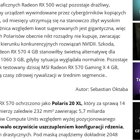
raficznych Radeon RX 500 wciąż pozostaje drażliwy,
ny urządzeń wywindowane przez cybergórników kopiących
, od miesięcy utrzymują się na stanowczo zbyt wysokim
żnica względem kwot sugerowanych jest gigantyczna, więc
 Polarisów obecnie nikt rozsądny nie kupuje, zwracając
w kierunku konkurencyjnych rozwiązań NVIDII. Szkoda,
eon RX 570 4 GB stanowiłby świetną alternatywę dla
1060 3 GB, gdyby sytuacja wyglądała normalnie. Pozostaje
jak testowany dzisiaj MSI Radeon RX 570 Gaming X 4 GB,
ą czasy zdrowej rywalizacji w średnim segmencie..
T
Autor: Sebastian Oktaba
 RX 570 ochrzczono jako
Polaris 20 XL
, który za sprawą 14
ierzy zaledwie 232 mm² zawierając 5,7 miliarda
oków Compute Units względem wyżej pozycjonowanego
wało oczywiście uszczupleniem konfiguracji rdzenia
,
cz
on drastycznych. Pod maską znajdziemy dokładnie 2048