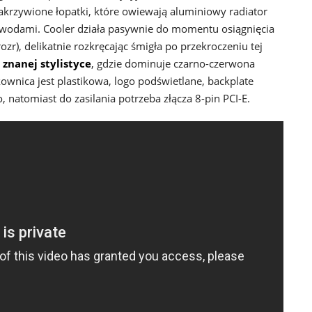
krzywione łopatki, które owiewają aluminiowy radiator
owodami. Cooler działa pasywnie do momentu osiągnięcia
ozr), delikatnie rozkręcając śmigła po przekroczeniu tej
znanej stylistyce
, gdzie dominuje czarno-czerwona
ownica jest plastikowa, logo podświetlane, backplate
, natomiast do zasilania potrzeba złącza 8-pin PCI-E.