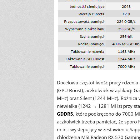
Docelowa częstotliwość pracy rdzenia
(GPU Boost), aczkolwiek w aplikacji 
MHz) oraz Silent (1244 MHz). Różnic
niewielka (1242 → 1281 MHz) przy st
GDDR5
, które podkręcono do 7000 M
aczkolwiek trzeba pamiętać, że spor
m.in.: występujący w zestawieniu Sapp
chłodzenia MSI Radeon RX 570 Gaming 