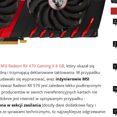
2
2
m
MSI Radeon RX 470 Gaming X 8 GB
, który okazał się
1
łodną i trzymającą deklarowane taktowania. W przypadku
e udawało się wypracować, więc
inżynierowie MSI
onieważ Radeon RX 570 jest zaledwie lekko podkręconym
1
 producentów w swoich niereferencyjnych kartach nie
odobnie jest również w opisywanym przypadku -
na w sekcji zasilania
(doszły dwie dodatkowe fazy i
1
na ze sprawami technicznymi, to najzwyklejsze odgrzewanie