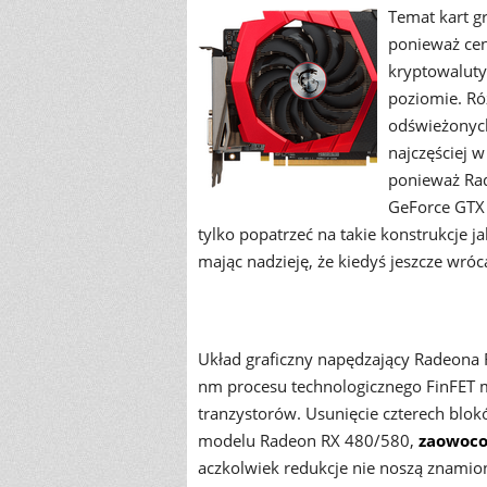
Temat kart g
ponieważ ce
kryptowaluty
poziomie. Ró
odświeżonych
najczęściej 
ponieważ Rad
GeForce GTX 
tylko popatrzeć na takie konstrukcje 
mając nadzieję, że kiedyś jeszcze wróc
Układ graficzny napędzający Radeona
nm procesu technologicznego FinFET m
tranzystorów. Usunięcie czterech bl
modelu Radeon RX 480/580,
zaowoco
aczkolwiek redukcje nie noszą znami