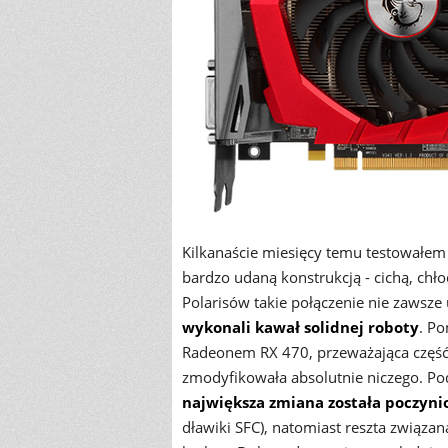
Kilkanaście miesięcy temu testowałe
bardzo udaną konstrukcją - cichą, ch
Polarisów takie połączenie nie zawsz
wykonali kawał solidnej roboty
. P
Radeonem RX 470, przeważająca część
zmodyfikowała absolutnie niczego. P
największa zmiana została poczynio
dławiki SFC), natomiast reszta związa