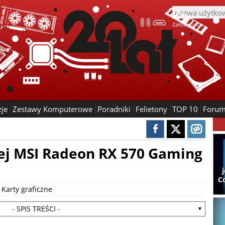
Załóż konto
zje
Zestawy Komputerowe
Poradniki
Felietony
TOP 10
Foru
nej MSI Radeon RX 570 Gaming
C
|
Karty graficzne
- SPIS TREŚCI -