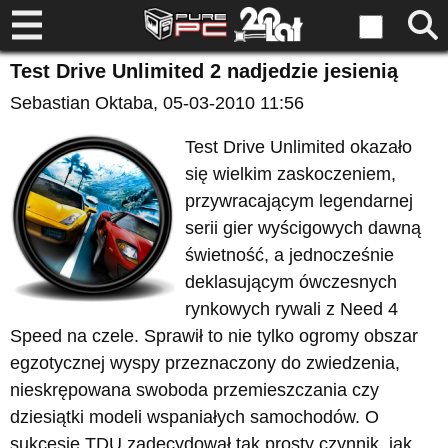
Test Drive Unlimited 2 nadjedzie jesienią
Sebastian Oktaba
, 05-03-2010 11:56
Test Drive Unlimited okazało
się wielkim zaskoczeniem,
przywracającym legendarnej
serii gier wyścigowych dawną
świetność, a jednocześnie
deklasującym ówczesnych
rynkowych rywali z Need 4
Speed na czele. Sprawił to nie tylko ogromy obszar
egzotycznej wyspy przeznaczony do zwiedzenia,
nieskrępowana swoboda przemieszczania czy
dziesiątki modeli wspaniałych samochodów. O
sukcesie TDU zadecydował tak prosty czynnik, jak