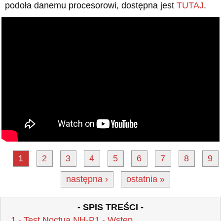
podoła danemu procesorowi, dostępna jest
TUTAJ
.
1
2
3
4
5
6
7
8
9
następna ›
ostatnia »
- SPIS TREŚCI -
1 - Test Noctua NH-P1 - Wstęp