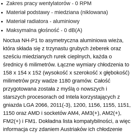
Zakres pracy wentylatorów - 0 RPM
Materiał podstawy - miedziana (niklowana)
Materiał radiatora - aluminiowy
Maksymalna głośność - 0 dB(A)
Noctua NH-P1 to asymetryczna aluminiowa wieża,
która składa się z trzynastu grubych żeberek oraz
sześciu miedzianych rurek cieplnych, każda o
średnicy 6 milimetrów. Łączne wymiary chłodzenia to
158 x 154 x 152 (wysokość x szerokość x głębokość)
milimetrów przy wadze 1180 gramów. Całość
przygotowana została z myślą o nowszych i
starszych procesorach od Intela korzystających z
gniazda LGA 2066, 2011(-3), 1200, 1156, 1155, 1151,
1150 oraz AMD i socketów AM4, AM3(+), AM2(+),
FM2(+) i FM1. Dokładna lista kompatybilności, a więc
informacja czy zdaniem Austriaków ich chłodzenie