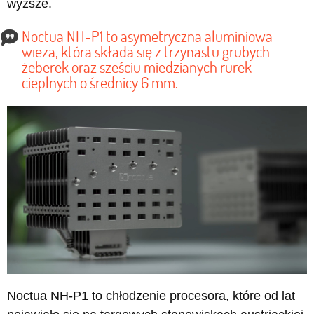
wyższe.
Noctua NH-P1 to asymetryczna aluminiowa
wieża, która składa się z trzynastu grubych
żeberek oraz sześciu miedzianych rurek
cieplnych o średnicy 6 mm.
Noctua NH-P1 to chłodzenie procesora, które od lat