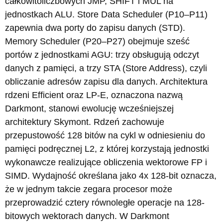
całkowitoliczbowych JMP, SHIFT i MUL na
jednostkach ALU. Store Data Scheduler (P10–P11)
zapewnia dwa porty do zapisu danych (STD).
Memory Scheduler (P20–P27) obejmuje sześć
portów z jednostkami AGU: trzy obsługują odczyt
danych z pamięci, a trzy STA (Store Address), czyli
obliczanie adresów zapisu dla danych. Architektura
rdzeni Efficient oraz LP-E, oznaczona nazwą
Darkmont, stanowi ewolucję wcześniejszej
architektury Skymont. Rdzeń zachowuje
przepustowość 128 bitów na cykl w odniesieniu do
pamięci podręcznej L2, z której korzystają jednostki
wykonawcze realizujące obliczenia wektorowe FP i
SIMD. Wydajność określana jako 4x 128-bit oznacza,
że w jednym takcie zegara procesor może
przeprowadzić cztery równoległe operacje na 128-
bitowych wektorach danych. W Darkmont