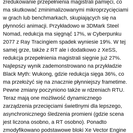
zredukowanie przepełnienia magistrali pamięci, co
ma skutkować zminimalizowanymi mikroprzycięciami
w grach lub benchmarkach, skupiających się na
płynności animacji. Przykładowo w 3DMark Steel
Nomad, redukcja ma sięgnąć 17%, w Cyberpunku
2077 z Ray Tracingiem spadek wyniesie 19%. W tej
samej grze, także z RT ale i dodatkowo z XeSS,
redukcja przepełnienia magistrali sięgnie już 27%.
Najlepszy wynik zademonstrowano na przykładzie
Black Myth: Wukong, gdzie redukcja sięga 36%, co
ma przełożyć się na znacznie płynniejszy frametime.
Pewne zmiany poczyniono także w rdzeniach RTU.
Teraz mają one możliwość dynamicznego
zarządzenia przecięciami świetlnymi dla lepszego,
asynchronicznego śledzenia promieni (gdzie scena
jest liczona osobno, a RT osobno). Ponadto
zmodyfikowano podstawowe bloki Xe Vector Engine