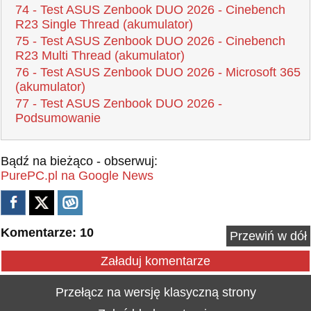
74 - Test ASUS Zenbook DUO 2026 - Cinebench
R23 Single Thread (akumulator)
75 - Test ASUS Zenbook DUO 2026 - Cinebench
R23 Multi Thread (akumulator)
76 - Test ASUS Zenbook DUO 2026 - Microsoft 365
(akumulator)
77 - Test ASUS Zenbook DUO 2026 -
Podsumowanie
Bądź na bieżąco - obserwuj:
PurePC.pl na Google News
Komentarze: 10
Przewiń w dół
Załaduj komentarze
Przełącz na wersję klasyczną strony