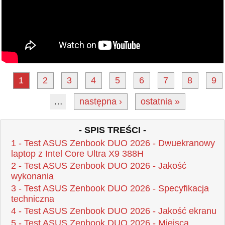
1
2
3
4
5
6
7
8
9
…
następna ›
ostatnia »
- SPIS TREŚCI -
1 - Test ASUS Zenbook DUO 2026 - Dwuekranowy
laptop z Intel Core Ultra X9 388H
2 - Test ASUS Zenbook DUO 2026 - Jakość
wykonania
3 - Test ASUS Zenbook DUO 2026 - Specyfikacja
techniczna
4 - Test ASUS Zenbook DUO 2026 - Jakość ekranu
5 - Test ASUS Zenbook DUO 2026 - Miejsca