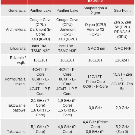
Extreme
Snapdragon X
Generacja
Panther Lake
Panther Lake
Strix Point
2.gen
Cougar Cove
Cougar Cove
Zen 5, Zen
(CPU)
(CPU)
Oryon (CPU)
5c (CPU)
Architektura
Darkmont (E-
Darkmont
Adreno X2
RDNA 3.5
Core)
(CPU)
(GPU)
(GPU)
Xe3 (iGPU)
Xe3 (iGPU)
Intel 18A +
Intel 18A +
Litografia
TSMC 3 nm
TSMC N4P
TSMC N3E
TSMC N3E
Rdzenie /
16C/16T
16C/16T
18C/18T
12C/24T
wątki
4C/4T - P-
4C/4T - P-
Core
Core
4C/8T - Zen
12C/12T -
Konfiguracja
8C/8T - E-
8C/8T - E-
5
Prime Core
rdzeni
Core
Core
8C/16T - Zen
6C/6T - P-Core
4C/4T - LP E-
4C/4T - LP E-
5c
Core
Core
2,1 GHz (P-
1,9 GHz (P-
Taktowanie
Core)
Core)
3,0 GHz
2,0 GHz
bazowe
1,6 GHz (E-
1,5 GHz (E-
Core)
Core)
4,4 GHz (Prime
5,1 GHz (P-
4,8 GHz (P-
Core)
5,2 GHz
Taktowanie
Core)
Core)
3,6 GHz (P-
(Zen 5)