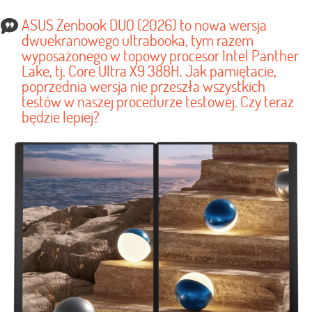
ASUS Zenbook DUO (2026) to nowa wersja
dwuekranowego ultrabooka, tym razem
wyposażonego w topowy procesor Intel Panther
Lake, tj. Core Ultra X9 388H. Jak pamiętacie,
poprzednia wersja nie przeszła wszystkich
testów w naszej procedurze testowej. Czy teraz
będzie lepiej?