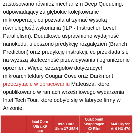
zastosowano również mechanizm Deep Queueing,
odpowiadający za głębokie kolejkowanie
mikrooperacji, co pozwala utrzymać wysoką
równoległość wykonania (ILP - Instruction Level
Parallelism). Dodatkowo usprawniono wydajność
nanokodu, ulepszono predykcję rozgałęzień (Branch
Prediction) oraz predykcję instrukcji, co przekłada się
na wyższą skuteczność przewidywania i ograniczenie
opóźnień. Więcej szczegółów dotyczących
mikroarchitektury Cougar Cove oraz Darkmont
przeczytacie w opracowaniu
Mateusza, które
opublikowano w ramach wrześniowego wydarzenia
Intel Tech Tour, które odbyło się w fabryce firmy w
Arizonie.
Qualcomm
Intel Core
Intel Core
Snapdragon
AMD Ryzen
Ultra X9
Ultra X7 358H
X2 Elite
AI 9 HX 470
388H