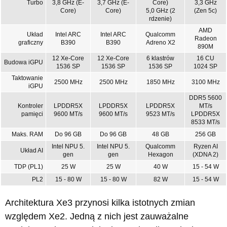
Turbo
3,8 GHz (E-
3,7 GHz (E-
Core)
3,3 GHz
Core)
Core)
5,0 GHz (2
(Zen 5c)
rdzenie)
AMD
Układ
Intel ARC
Intel ARC
Qualcomm
Radeon
graficzny
B390
B390
Adreno X2
890M
12 Xe-Core
12 Xe-Core
6 klastrów
16 CU
Budowa iGPU
1536 SP
1536 SP
1536 SP
1024 SP
Taktowanie
2500 MHz
2500 MHz
1850 MHz
3100 MHz
iGPU
DDR5 5600
Kontroler
LPDDR5X
LPDDR5X
LPDDR5X
MT/s
pamięci
9600 MT/s
9600 MT/s
9523 MT/s
LPDDR5X
8533 MT/s
Maks. RAM
Do 96 GB
Do 96 GB
48 GB
256 GB
Intel NPU 5.
Intel NPU 5.
Qualcomm
Ryzen AI
Układ AI
gen
gen
Hexagon
(XDNA 2)
TDP (PL1)
25 W
25 W
40 W
15 - 54 W
PL2
15 - 80 W
15 - 80 W
82 W
15 - 54 W
Architektura Xe3 przynosi kilka istotnych zmian
względem Xe2. Jedną z nich jest zauważalne