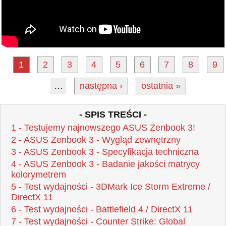
1
2
3
4
5
6
7
8
9
…
następna ›
ostatnia »
- SPIS TREŚCI -
1 - Testujemy najnowszego ASUS Zenbook 3!
2 - ASUS Zenbook 3 - Wygląd zewnętrzny
3 - ASUS Zenbook 3 - Specyfikacja techniczna
4 - ASUS Zenbook 3 - Badanie jakości matrycy
kolorymetrem
5 - Test wydajności - 3DMark Ice Storm Extreme /
DirectX 11
6 - Test wydajności - Battlefield 4 / DirectX 11
7 - Test wydajności - Counter Strike: Global