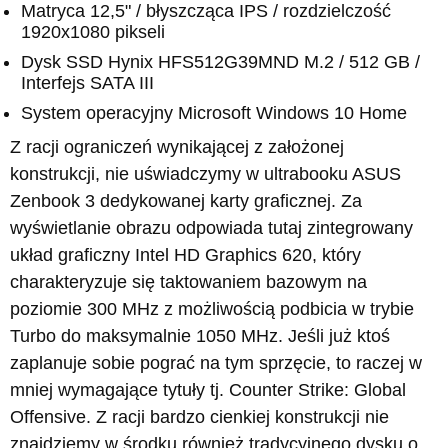
Matryca 12,5" / błyszcząca IPS / rozdzielczość
1920x1080 pikseli
Dysk SSD Hynix HFS512G39MND M.2 / 512 GB /
Interfejs SATA III
System operacyjny Microsoft Windows 10 Home
Z racji ograniczeń wynikającej z założonej
konstrukcji, nie uświadczymy w ultrabooku ASUS
Zenbook 3 dedykowanej karty graficznej. Za
wyświetlanie obrazu odpowiada tutaj zintegrowany
układ graficzny Intel HD Graphics 620, który
charakteryzuje się taktowaniem bazowym na
poziomie 300 MHz z możliwością podbicia w trybie
Turbo do maksymalnie 1050 MHz. Jeśli już ktoś
zaplanuje sobie pograć na tym sprzęcie, to raczej w
mniej wymagające tytuły tj. Counter Strike: Global
Offensive. Z racji bardzo cienkiej konstrukcji nie
znajdziemy w środku również tradycyjnego dysku o