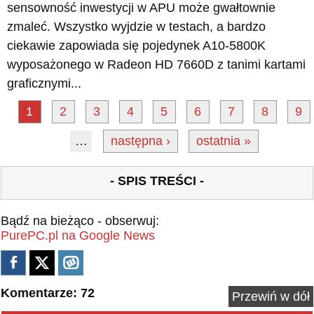
sensowność inwestycji w APU może gwałtownie
zmaleć. Wszystko wyjdzie w testach, a bardzo
ciekawie zapowiada się pojedynek A10-5800K
wyposażonego w Radeon HD 7660D z tanimi kartami
graficznymi...
1
2
3
4
5
6
7
8
9
…
następna ›
ostatnia »
- SPIS TREŚCI -
Bądź na bieżąco - obserwuj:
PurePC.pl na Google News
Komentarze: 72
Przewiń w dół