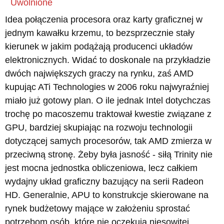
Uwolnione
Idea połączenia procesora oraz karty graficznej w
jednym kawałku krzemu, to bezsprzecznie stały
kierunek w jakim podążają producenci układów
elektronicznych. Widać to doskonale na przykładzie
dwóch największych graczy na rynku, zaś AMD
kupując ATi Technologies w 2006 roku najwyraźniej
miało już gotowy plan. O ile jednak Intel dotychczas
trochę po macoszemu traktował kwestie związane z
GPU, bardziej skupiając na rozwoju technologii
dotyczącej samych procesorów, tak AMD zmierza w
przeciwną stronę. Żeby była jasność - siłą Trinity nie
jest mocna jednostka obliczeniowa, lecz całkiem
wydajny układ graficzny bazujący na serii Radeon
HD. Generalnie, APU to konstrukcje skierowane na
rynek budżetowy mające w założeniu sprostać
potrzebom osób, które nie oczekują niesowitej