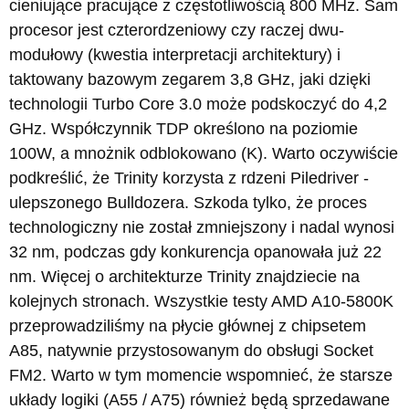
cieniujące pracujące z częstotliwością 800 MHz. Sam
procesor jest czterordzeniowy czy raczej dwu-
modułowy (kwestia interpretacji architektury) i
taktowany bazowym zegarem 3,8 GHz, jaki dzięki
technologii Turbo Core 3.0 może podskoczyć do 4,2
GHz. Współczynnik TDP określono na poziomie
100W, a mnożnik odblokowano (K). Warto oczywiście
podkreślić, że Trinity korzysta z rdzeni Piledriver -
ulepszonego Bulldozera. Szkoda tylko, że proces
technologiczny nie został zmniejszony i nadal wynosi
32 nm, podczas gdy konkurencja opanowała już 22
nm. Więcej o architekturze Trinity znajdziecie na
kolejnych stronach. Wszystkie testy AMD A10-5800K
przeprowadziliśmy na płycie głównej z chipsetem
A85, natywnie przystosowanym do obsługi Socket
FM2. Warto w tym momencie wspomnieć, że starsze
układy logiki (A55 / A75) również będą sprzedawane