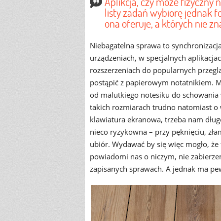
Aplikcja, czy może fizyczny 
listy zadań wybiorę jednak 
ona oferuje, a których nie zn
Niebagatelna sprawa to synchronizacj
urządzeniach, w specjalnych aplikacja
rozszerzeniach do popularnych przegl
postąpić z papierowym notatnikiem. Mo
od malutkiego notesiku do schowania w 
takich rozmiarach trudno natomiast o 
klawiatura ekranowa, trzeba nam długo
nieco ryzykowna – przy pęknięciu, zła
ubiór. Wydawać by się więc mogło, że t
powiadomi nas o niczym, nie zabierze
zapisanych sprawach. A jednak ma pe