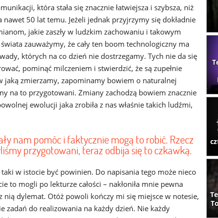
unikacji, która stała się znacznie łatwiejsza i szybsza, niż
a nawet 50 lat temu. Jeżeli jednak przyjrzymy się dokładnie
ianom, jakie zaszły w ludzkim zachowaniu i takowym
 świata zauważymy, że cały ten boom technologiczny ma
wady, których na co dzień nie dostrzegamy. Tych nie da się
T
rować, pominąć milczeniem i stwierdzić, że są zupełnie
i, w jaką zmierzamy, zapominamy bowiem o naturalnej
eśmy na to przygotowani. Zmiany zachodzą bowiem znacznie
owolnej ewolucji jaka zrobiła z nas właśnie takich ludźmi,
ły nam pomóc i faktycznie mogą to robić. Rzecz
cz
liśmy przygotowani, teraz odbija się to czkawką.
aki w istocie być powinien. Do napisania tego może nieco
ie to mogli po lekturze całości – nakłoniła mnie pewna
Te
z nią dylemat. Otóż powoli kończy mi się miejsce w notesie,
To
e zadań do realizowania na każdy dzień. Nie każdy