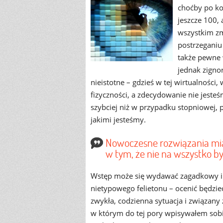
choćby po kom
jeszcze 100, 
wszystkim zm
postrzeganiu
także pewne 
jednak zigno
nieistotne – gdzieś w tej wirtualnośc
fizyczności, a zdecydowanie nie jest
szybciej niż w przypadku stopniowej, p
jakimi jesteśmy.
Nowoczesne rozwiązania mia
w tym, że nie na wszystko by
Wstęp może się wydawać zagadkowy i t
nietypowego felietonu – ocenić będziec
zwykła, codzienna sytuacja i związany 
w którym do tej pory wpisywałem sobi