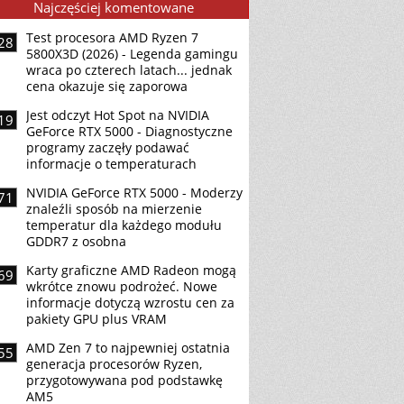
Najczęściej komentowane
Test procesora AMD Ryzen 7
28
5800X3D (2026) - Legenda gamingu
wraca po czterech latach... jednak
cena okazuje się zaporowa
Jest odczyt Hot Spot na NVIDIA
19
GeForce RTX 5000 - Diagnostyczne
programy zaczęły podawać
informacje o temperaturach
NVIDIA GeForce RTX 5000 - Moderzy
71
znaleźli sposób na mierzenie
temperatur dla każdego modułu
GDDR7 z osobna
Karty graficzne AMD Radeon mogą
69
wkrótce znowu podrożeć. Nowe
informacje dotyczą wzrostu cen za
pakiety GPU plus VRAM
AMD Zen 7 to najpewniej ostatnia
55
generacja procesorów Ryzen,
przygotowywana pod podstawkę
AM5