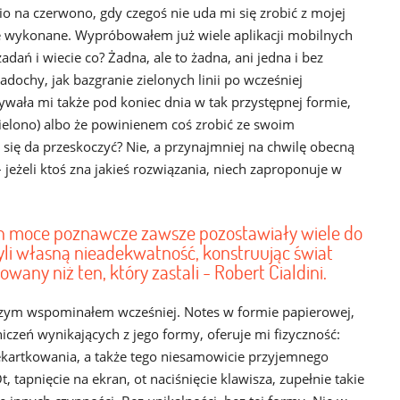
 na czerwono, gdy czegoś nie uda mi się zrobić z mojej
ie wykonane. Wypróbowałem już wiele aplikacji mobilnych
dań i wiecie co? Żadna, ale to żadna, ani jedna i bez
adochy, jak bazgranie zielonych linii po wcześniej
ała mi także pod koniec dnia w tak przystępnej formie,
ielono) albo że powinienem coś zrobić ze swoim
 się da przeskoczyć? Nie, a przynajmniej na chwilę obecną
jeżeli ktoś zna jakieś rozwiązania, niech zaproponuje w
ych moce poznawcze zawsze pozostawiały wiele do
zyli własną nieadekwatność, konstruując świat
wany niż ten, który zastali - Robert Cialdini.
czym wspominałem wcześniej. Notes w formie papierowej,
czeń wynikających z jego formy, oferuje mi fizyczność:
zekartkowania, a także tego niesamowicie przyjemnego
t, tapnięcie na ekran, ot naciśnięcie klawisza, zupełnie takie