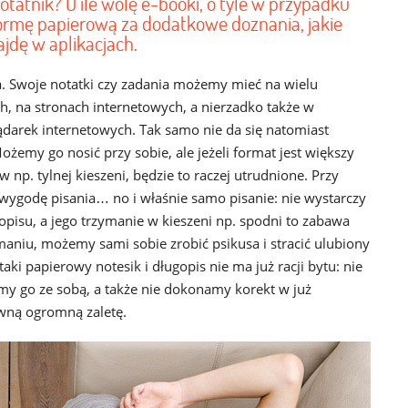
notatnik? O ile wolę e-booki, o tyle w przypadku
formę papierową za dodatkowe doznania, jakie
ajdę w aplikacjach.
a. Swoje notatki czy zadania możemy mieć na wielu
ch, na stronach internetowych, a nierzadko także w
ądarek internetowych. Tak samo nie da się natomiast
żemy go nosić przy sobie, ale jeżeli format jest większy
np. tylnej kieszeni, będzie to raczej utrudnione. Przy
wygodę pisania… no i właśnie samo pisanie: nie wystarczy
pisu, a jego trzymanie w kieszeni np. spodni to zabawa
maniu, możemy sami sobie zrobić psikusa i stracić ulubiony
aki papierowy notesik i długopis nie ma już racji bytu: nie
my go ze sobą, a także nie dokonamy korekt w już
wną ogromną zaletę.