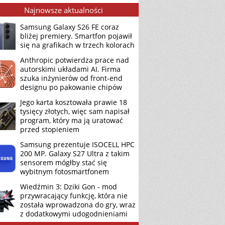
Najnowsze aktualności
Samsung Galaxy S26 FE coraz
bliżej premiery. Smartfon pojawił
się na grafikach w trzech kolorach
Anthropic potwierdza prace nad
autorskimi układami AI. Firma
szuka inżynierów od front-end
designu po pakowanie chipów
Jego karta kosztowała prawie 18
tysięcy złotych, więc sam napisał
program, który ma ją uratować
przed stopieniem
Samsung prezentuje ISOCELL HPC
200 MP. Galaxy S27 Ultra z takim
sensorem mógłby stać się
wybitnym fotosmartfonem
Wiedźmin 3: Dziki Gon - mod
przywracający funkcję, która nie
została wprowadzona do gry, wraz
z dodatkowymi udogodnieniami