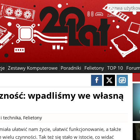
Załóż konto
zje
Zestawy Komputerowe
Poradniki
Felietony
TOP 10
Foru
czność: wpadliśmy we własną
i technika
,
Felietony
miała ułatwić nam życie, ułatwić funkcjonowanie, a także
ielu czynności. Tak też się stało w istocie, co widać