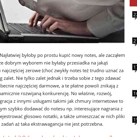
2
2
Najłatwiej byłoby po prostu kupić nowy notes, ale zacząłem
może dobrym wyborem nie byłaby przesiadka na jakąś
1
 najczęściej zerowe (choć zwykły notes też trudno uznać za
 zalet. Nie tylko zalet jednak i trzeba sobie z tego zdawać
becnie najczęściej darmowe, a te płatne powoli znikają z
namicznie rozwijaną konkurencję. No właśnie, rozwój,
1
gracja z innymi usługami takimi jak chmury internetowe to
bym szybko dodawać do notesu np. interesujące nagrania z
rejestrować głosowo notatki, a także umieszczać w nich pliki
1
ę zadań aż taka ekstrawagancja nie jest potrzebna.