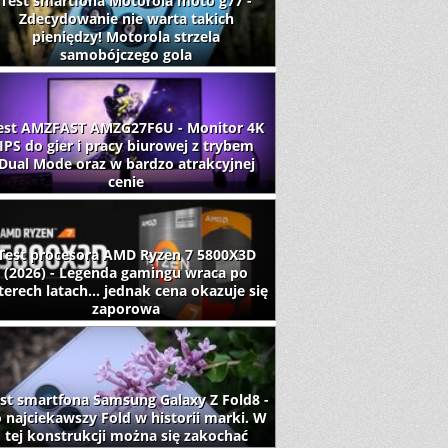
Test smartfona Motorola moto g77 -
Zdecydowanie nie warta takich
pieniędzy! Motorola strzela
samobójczego gola
est AMZFAST AMZG27F6U - Monitor 4K
IPS do gier i pracy biurowej z trybem
Dual Mode oraz w bardzo atrakcyjnej
cenie
Test procesora AMD Ryzen 7 5800X3D
(2026) - Legenda gamingu wraca po
terech latach... jednak cena okazuje się
zaporowa
st smartfona Samsung Galaxy Z Fold8 -
 najciekawszy Fold w historii marki. W
tej konstrukcji można się zakochać