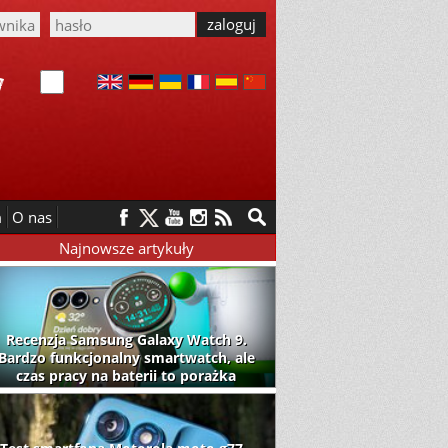
m
O nas
Najnowsze artykuły
Recenzja Samsung Galaxy Watch 9.
Bardzo funkcjonalny smartwatch, ale
czas pracy na baterii to porażka