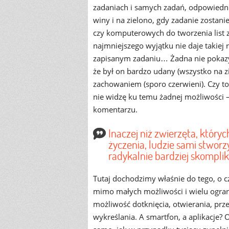
zadaniach i samych zadań, odpowiednio
winy i na zielono, gdy zadanie zostan
czy komputerowych do tworzenia list za
najmniejszego wyjątku nie daje takiej r
zapisanym zadaniu… Żadna nie pokazyw
że był on bardzo udany (wszystko na z
zachowaniem (sporo czerwieni). Czy to
nie widzę ku temu żadnej możliwości – 
komentarzu.
Inaczej niż zwierzęta, któr
życzenia, ludzie sami stwor
radykalnie bardziej skompliko
Tutaj dochodzimy właśnie do tego, o 
mimo małych możliwości i wielu ograni
możliwość dotknięcia, otwierania, pr
wykreślania. A smartfon, a aplikacje? O