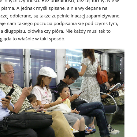
 innych czynności. Bez unikalności, bez tej formy. Nie w
pisma. A jednak myśli spisane, a nie wyklepane na
naczej odbierane, są także zupełnie inaczej zapamiętywane.
aje nam takiego poczucia podpisania się pod czymś tym,
a długopisu, ołówka czy pióra. Nie każdy musi tak to
gląda to właśnie w taki sposób.