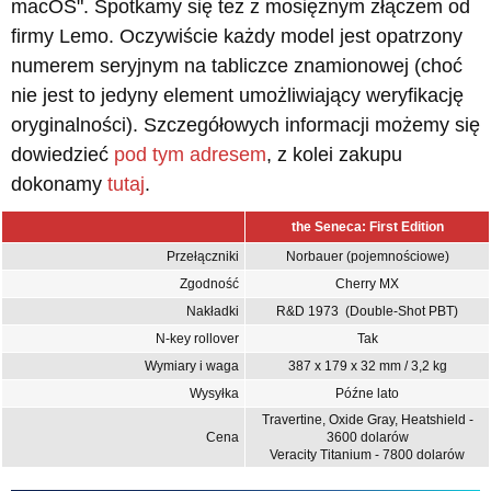
macOS". Spotkamy się też z mosiężnym złączem od
firmy Lemo. Oczywiście każdy model jest opatrzony
numerem seryjnym na tabliczce znamionowej (choć
nie jest to jedyny element umożliwiający weryfikację
oryginalności). Szczegółowych informacji możemy się
dowiedzieć
pod tym adresem
, z kolei zakupu
dokonamy
tutaj
.
the Seneca: First Edition
Przełączniki
Norbauer (pojemnościowe)
Zgodność
Cherry MX
Nakładki
R&D 1973 (Double-Shot PBT)
N-key rollover
Tak
Wymiary i waga
387 x 179 x 32 mm / 3,2 kg
Wysyłka
Późne lato
Travertine, Oxide Gray, Heatshield -
Cena
3600 dolarów
Veracity Titanium - 7800 dolarów