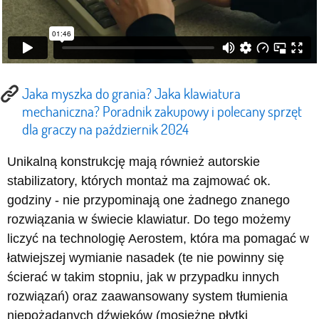
Jaka myszka do grania? Jaka klawiatura
mechaniczna? Poradnik zakupowy i polecany sprzęt
dla graczy na październik 2024
Unikalną konstrukcję mają również autorskie
stabilizatory, których montaż ma zajmować ok.
godziny - nie przypominają one żadnego znanego
rozwiązania w świecie klawiatur. Do tego możemy
liczyć na technologię Aerostem, która ma pomagać w
łatwiejszej wymianie nasadek (te nie powinny się
ścierać w takim stopniu, jak w przypadku innych
rozwiązań) oraz zaawansowany system tłumienia
niepożądanych dźwięków (mosiężne płytki