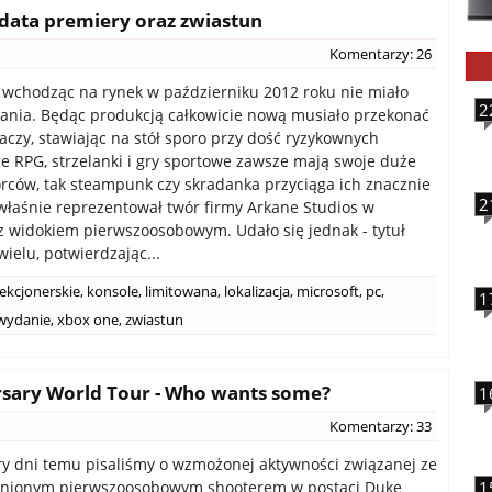
 data premiery oraz zwiastun
Komentarzy: 26
wchodząc na rynek w październiku 2012 roku nie miało
2
ania. Będąc produkcją całkowicie nową musiało przekonać
raczy, stawiając na stół sporo przy dość ryzykownych
ile RPG, strzelanki i gry sportowe zawsze mają swoje duże
rców, tak steampunk czy skradanka przyciąga ich znacznie
2
 właśnie reprezentował twór firmy Arkane Studios w
z widokiem pierwszoosobowym. Udało się jednak - tytuł
wielu, potwierdzając...
ekcjonerskie
,
konsole
,
limitowana
,
lokalizacja
,
microsoft
,
pc
,
1
wydanie
,
xbox one
,
zwiastun
sary World Tour - Who wants some?
1
Komentarzy: 33
y dni temu pisaliśmy o wzmożonej aktywności związanej ze
enionym pierwszoosobowym shooterem w postaci Duke
1