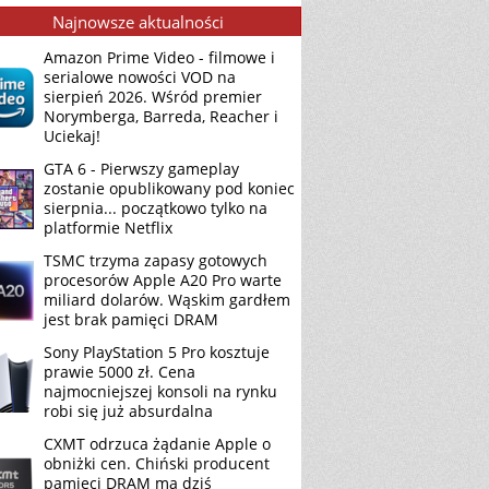
Najnowsze aktualności
Amazon Prime Video - filmowe i
serialowe nowości VOD na
sierpień 2026. Wśród premier
Norymberga, Barreda, Reacher i
Uciekaj!
GTA 6 - Pierwszy gameplay
zostanie opublikowany pod koniec
sierpnia... początkowo tylko na
platformie Netflix
TSMC trzyma zapasy gotowych
procesorów Apple A20 Pro warte
miliard dolarów. Wąskim gardłem
jest brak pamięci DRAM
Sony PlayStation 5 Pro kosztuje
prawie 5000 zł. Cena
najmocniejszej konsoli na rynku
robi się już absurdalna
CXMT odrzuca żądanie Apple o
obniżki cen. Chiński producent
pamięci DRAM ma dziś