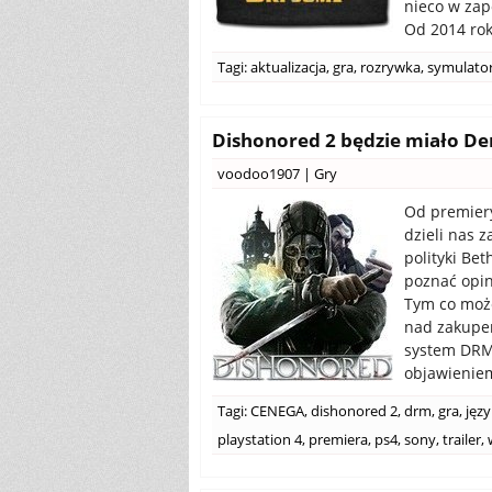
nieco w zap
Od 2014 rok
Tagi:
aktualizacja
,
gra
,
rozrywka
,
symulato
Dishonored 2 będzie miało Den
voodoo1907
|
Gry
Od premiery
dzieli nas z
polityki Be
poznać opin
Tym co może
nad zakupem
system DRM 
objawieniem
Tagi:
CENEGA
,
dishonored 2
,
drm
,
gra
,
języ
playstation 4
,
premiera
,
ps4
,
sony
,
trailer
,