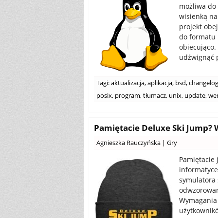
możliwa do 
wisienką na
projekt obe
do formatu 
obiecująco.
udźwignąć p
Tagi:
aktualizacja
,
aplikacja
,
bsd
,
changelo
posix
,
program
,
tłumacz
,
unix
,
update
,
wer
Pamiętacie Deluxe Ski Jump? 
Agnieszka Rauczyńska
|
Gry
Pamiętacie j
informatyce
symulatora 
odwzorowani
Wymagania s
użytkownikó