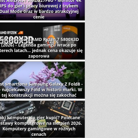
est AMZFAST AMZG27F6U - Monitor 4K
IPS do gier i pracy biurowej z trybem
Dual Mode oraz w bardzo atrakcyjnej
cenie
Test procesora AMD Ryzen 7 5800X3D
(2026) - Legenda gamingu wraca po
terech latach... jednak cena okazuje się
zaporowa
st smartfona Samsung Galaxy Z Fold8 -
 najciekawszy Fold w historii marki. W
tej konstrukcji można się zakochać
aki komputer do gier kupić? Polecane
estawy komputerowe na sierpień 2026.
Komputery gamingowe w różnych
cenach