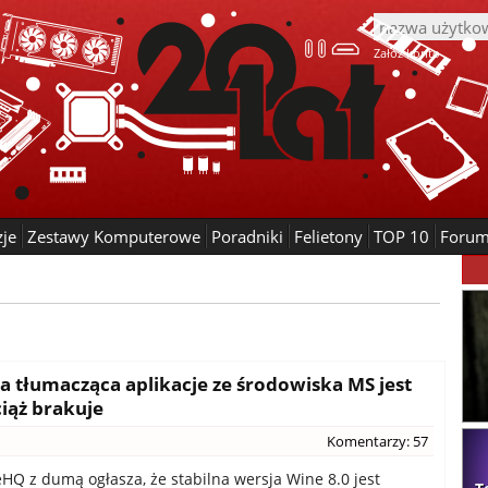
Załóż konto
zje
Zestawy Komputerowe
Poradniki
Felietony
TOP 10
Foru
a tłumacząca aplikacje ze środowiska MS jest
ciąż brakuje
Komentarzy: 57
HQ z dumą ogłasza, że stabilna wersja Wine 8.0 jest