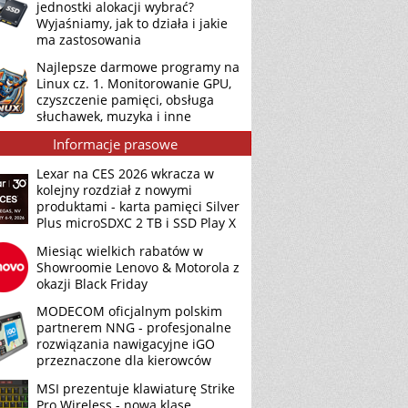
jednostki alokacji wybrać?
Wyjaśniamy, jak to działa i jakie
ma zastosowania
Najlepsze darmowe programy na
Linux cz. 1. Monitorowanie GPU,
czyszczenie pamięci, obsługa
słuchawek, muzyka i inne
Informacje prasowe
Lexar na CES 2026 wkracza w
kolejny rozdział z nowymi
produktami - karta pamięci Silver
Plus microSDXC 2 TB i SSD Play X
Miesiąc wielkich rabatów w
Showroomie Lenovo & Motorola z
okazji Black Friday
MODECOM oficjalnym polskim
partnerem NNG - profesjonalne
rozwiązania nawigacyjne iGO
przeznaczone dla kierowców
MSI prezentuje klawiaturę Strike
Pro Wireless - nową klasę