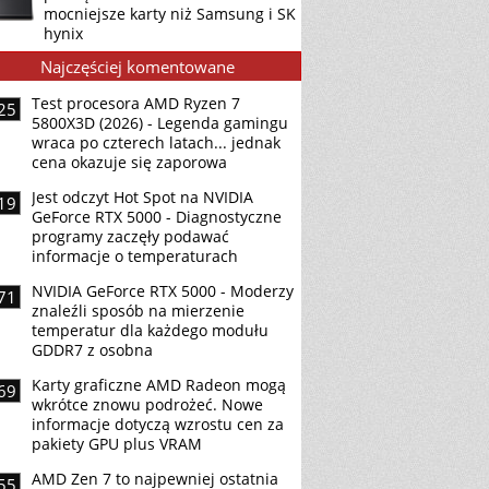
mocniejsze karty niż Samsung i SK
hynix
Najczęściej komentowane
Test procesora AMD Ryzen 7
25
5800X3D (2026) - Legenda gamingu
wraca po czterech latach... jednak
cena okazuje się zaporowa
Jest odczyt Hot Spot na NVIDIA
19
GeForce RTX 5000 - Diagnostyczne
programy zaczęły podawać
informacje o temperaturach
NVIDIA GeForce RTX 5000 - Moderzy
71
znaleźli sposób na mierzenie
temperatur dla każdego modułu
GDDR7 z osobna
Karty graficzne AMD Radeon mogą
69
wkrótce znowu podrożeć. Nowe
informacje dotyczą wzrostu cen za
pakiety GPU plus VRAM
AMD Zen 7 to najpewniej ostatnia
55