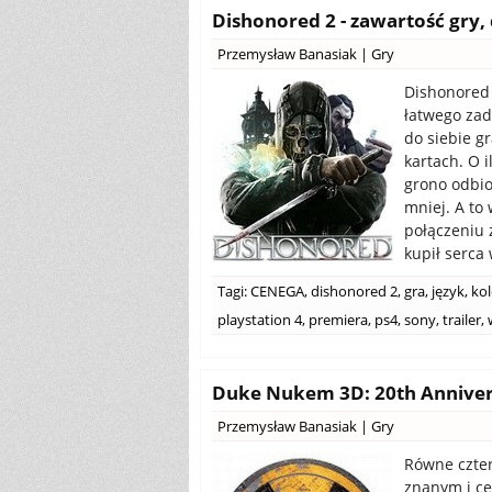
Dishonored 2 - zawartość gry,
Przemysław Banasiak
|
Gry
Dishonored 
łatwego zad
do siebie g
kartach. O 
grono odbio
mniej. A to
połączeniu 
kupił serca 
Tagi:
CENEGA
,
dishonored 2
,
gra
,
język
,
kol
playstation 4
,
premiera
,
ps4
,
sony
,
trailer
,
Duke Nukem 3D: 20th Anniver
Przemysław Banasiak
|
Gry
Równe czter
znanym i c