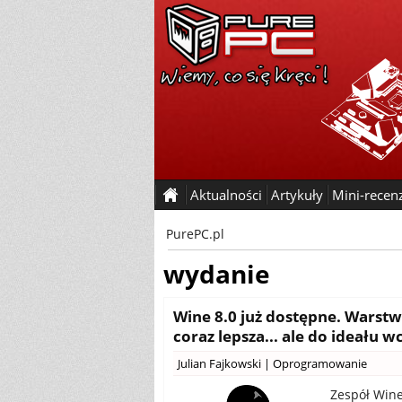
Aktualności
Artykuły
Mini-recen
PurePC.pl
wydanie
Wine 8.0 już dostępne. Warstw
coraz lepsza... ale do ideału w
Julian Fajkowski
|
Oprogramowanie
Zespół Wine