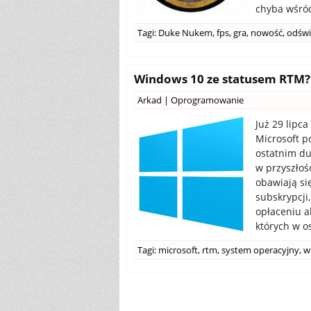
chyba wśród 
Tagi:
Duke Nukem
,
fps
,
gra
,
nowość
,
odświ
Windows 10 ze statusem RTM? 
Arkad
|
Oprogramowanie
Już 29 lipc
Microsoft po
ostatnim d
w przyszłoś
obawiają si
subskrypcji
opłaceniu a
których w os
Tagi:
microsoft
,
rtm
,
system operacyjny
,
w