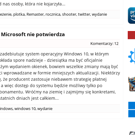
nas osoby, która nie kojarzyła...
eżenie
,
plotka
,
Remaster
,
rocznica
,
shooter
,
twitter
,
wydanie
Microsoft nie potwierdza
Komentarzy: 12
a zadebiutuje system operacyjny Windows 10, w którym
kłada spore nadzieje - dziesiątka ma być oficjalnie
użym wydaniem okienek, bowiem wszelkie zmiany mają być
ci wprowadzane w formie mniejszych aktualizacji. Niektórzy
ę, że producent zastosuje niebawem strategię płatnej
, a więc dostęp do systemu będzie możliwy tylko po
bonamentu. Wróćmy na ziemię i zajmijmy się konkretami,
tatnich dniach jest całkiem...
indows
,
windows 10
,
wydanie