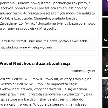
T
pobrania. Budowa nowej iteracji pochłonęła rok pracy, a
 szczycie ponad ośmiu i pół tysiąca zmian jest dopięty
jmujący restrukturyzację poszczególnych modułów aplikacji
Portable Executable. Changelog wygląda bardzo
 Zaglądamy czy "winko" dojrzało na tyle, by bezproblemowo
rogramy ze środowiska Microsoftu.
cz
g
,
emulator
,
format
,
linux
,
mac
,
ms
,
nowa
,
portable executable
,
sja
,
windows
,
wine
,
winehq
,
wydanie
Wraca! Nadchodzi duża aktualizacja
Te
To
Komentarzy: 19
eszcze Deluxe Ski Jump? Kultowy hit, w który grało się na
 w szkole? Deluxe Ski Jump 4 to najnowsza część
skoków narciarskich, który charakteryzuje się wiernym
J
em praw fizyki i prostotą sterowania - wystarczy myszka.
z
przętowe ma bardzo niskie, dzięki czemu trafia do
w na całym świecie. W dobie dzisiejszych gier odszedł