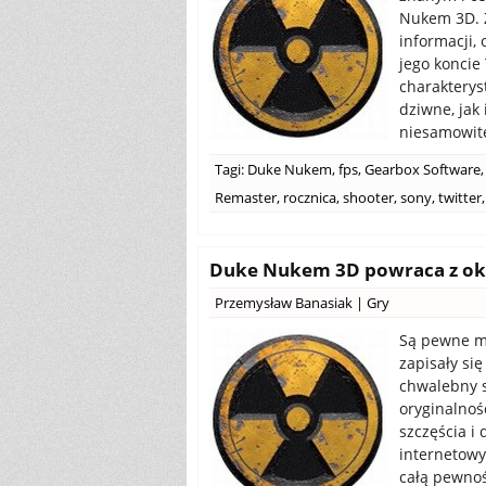
Nukem 3D. Z
informacji, 
jego koncie
charakterys
dziwne, jak
niesamowite
Tagi:
Duke Nukem
,
fps
,
Gearbox Software
,
Remaster
,
rocznica
,
shooter
,
sony
,
twitter
,
Duke Nukem 3D powraca z okazj
Przemysław Banasiak
|
Gry
Są pewne ma
zapisały się
chwalebny s
oryginalnoś
szczęścia i 
internetowy
całą pewnoś