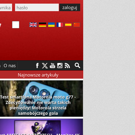
m
O nas
Najnowsze artykuły
Test smartfona Motorola moto g77 -
Zdecydowanie nie warta takich
pieniędzy! Motorola strzela
samobójczego gola