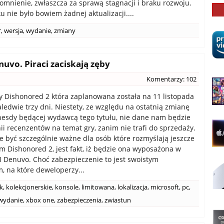
omnienie, zwłaszcza za sprawą stagnacji i braku rozwoju.
u nie było bowiem żadnej aktualizacji....
r
,
wersja
,
wydanie
,
zmiany
uvo. Piraci zaciskają zęby
Komentarzy: 102
 Dishonored 2 która zaplanowana została na 11 listopada
aledwie trzy dni. Niestety, ze względu na ostatnią zmianę
thesdy będącej wydawcą tego tytułu, nie dane nam będzie
ii recenzentów na temat gry, zanim nie trafi do sprzedaży.
 być szczególnie ważne dla osób które rozmyślają jeszcze
 Dishonored 2, jest fakt, iż będzie ona wyposażona w
Denuvo. Choć zabezpieczenie to jest swoistym
, na które deweloperzy...
k
,
kolekcjonerskie
,
konsole
,
limitowana
,
lokalizacja
,
microsoft
,
pc
,
wydanie
,
xbox one
,
zabezpieczenia
,
zwiastun