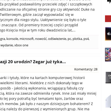
a przykład podawaliśmy przecieki zdjęć i szczątkowych
odliczanie na oficjalnej stronie gry czy aktywność Duke na
 Twitterowym, gdzie zaczął wypowiadać się w
tycznym dla niego stylu. Uaktywnienie się było o tyle
 i znaczące. Od premiery trzeciej części przygód
go Księcia mija w tym roku dwadzieścia lat,...
gra
,
konsole
,
microsoft
,
nowość
,
odświeżenie
,
pc
,
plotka
,
ps4
,
wydanie
,
xbox one
i 20 urodzin? Zegar już tyka...
Komentarzy: 28
rki i tytuły, które na kartach komputerowej historii
 wielkimi literami. Niektóre z nich dokonały tego w
posób - jakością wykonania, wciągającą fabułą czy
cią, która na zawsze odmieniła rynek. Inne zaś miały mniej
do tej pory potrafią być tematami kpin, żartów oraz
ch memów. Jak było z naszym dzisiejszym bohaterem? Z
cią należy do pierwszej z wymienionych grup. Nie ma