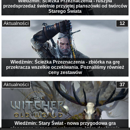
Wiedźmin: Ścieżka Przeznaczenia - ruszyła
przedsprzedaż świetnie przyjętej planszówki od twórców
Starego Świata
Aktualności
12
Wiedźmin: Ścieżka Przeznaczenia - zbiórka na grę
przekracza wszelkie oczekiwania. Poznaliśmy również
ceny zestawów
Aktualności
37
Wiedźmin: Stary Świat - nowa przygodowa gra
planszowa w znanym uniwersum, która dosłownie