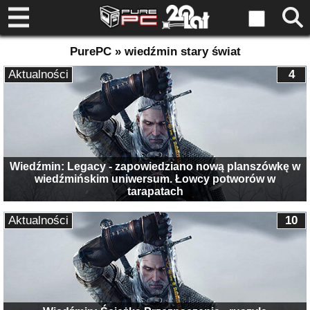
PurePC » wiedźmin stary świat
Aktualności
4
Wiedźmin: Legacy - zapowiedziano nową planszówkę w
wiedźmińskim uniwersum. Łowcy potworów w
tarapatach
Aktualności
10