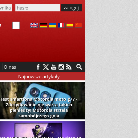
m
O nas
Najnowsze artykuły
Test smartfona Motorola moto g77 -
Zdecydowanie nie warta takich
pieniędzy! Motorola strzela
samobójczego gola