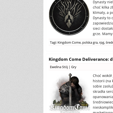
Dynasty nie
choć kilka 
klimaty, a 
Dynasty to 
zapowiedzia
sieci dosta
grze. Mamy t
Tagi:
Kingdom Come
,
polska gra
,
rpg
,
śred
Kingdom Come Deliverance: d
Ewelina Stój
|
Gry
Choć wokół 
historii (n
sobie zasłuż
skradła serc
opanowania 
średniowiecz
nieskomplik
marketingow