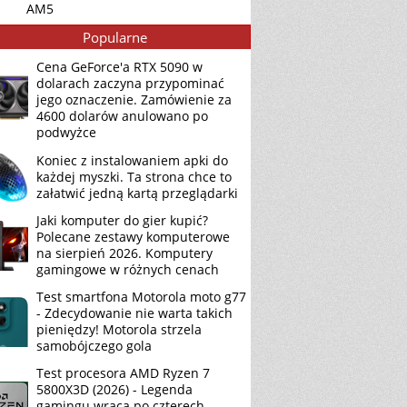
AM5
Popularne
Cena GeForce'a RTX 5090 w
dolarach zaczyna przypominać
jego oznaczenie. Zamówienie za
4600 dolarów anulowano po
podwyżce
Koniec z instalowaniem apki do
każdej myszki. Ta strona chce to
załatwić jedną kartą przeglądarki
Jaki komputer do gier kupić?
Polecane zestawy komputerowe
na sierpień 2026. Komputery
gamingowe w różnych cenach
Test smartfona Motorola moto g77
- Zdecydowanie nie warta takich
pieniędzy! Motorola strzela
samobójczego gola
Test procesora AMD Ryzen 7
5800X3D (2026) - Legenda
gamingu wraca po czterech