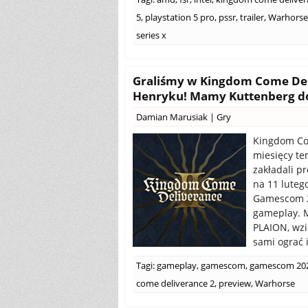
5
,
playstation 5 pro
,
pssr
,
trailer
,
Warhorse
series x
Graliśmy w Kingdom Come Del
Henryku! Mamy Kuttenberg do 
Damian Marusiak
|
Gry
Kingdom Com
miesięcy te
zakładali pr
na 11 luteg
Gamescom 2
gameplay. M
PLAION, wzi
sami ograć 
Tagi:
gameplay
,
gamescom
,
gamescom 20
come deliverance 2
,
preview
,
Warhorse