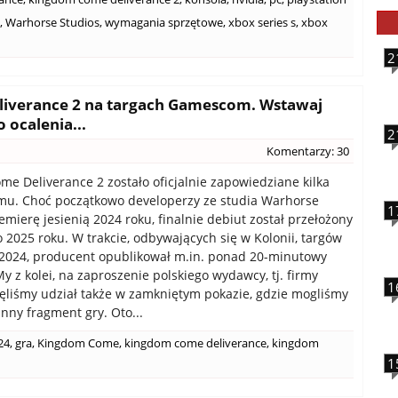
,
Warhorse Studios
,
wymagania sprzętowe
,
xbox series s
,
xbox
2
iverance 2 na targach Gamescom. Wstawaj
ocalenia...
2
Komentarzy: 30
e Deliverance 2 zostało oficjalnie zapowiedziane kilka
mu. Choć początkowo developerzy ze studia Warhorse
1
emierę jesienią 2024 roku, finalnie debiut został przełożony
o 2025 roku. W trakcie, odbywających się w Kolonii, targów
024, producent opublikował m.in. ponad 20-minutowy
y z kolei, na zaproszenie polskiego wydawcy, tj. firmy
1
ęliśmy udział także w zamkniętym pokazie, gdzie mogliśmy
inny fragment gry. Oto...
24
,
gra
,
Kingdom Come
,
kingdom come deliverance
,
kingdom
1