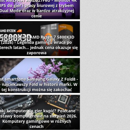
est AMZFAST AMZG27F6U - Monitor 4K
IPS do gier i pracy biurowej z trybem
Dual Mode oraz w bardzo atrakcyjnej
cenie
Test procesora AMD Ryzen 7 5800X3D
(2026) - Legenda gamingu wraca po
terech latach... jednak cena okazuje się
zaporowa
st smartfona Samsung Galaxy Z Fold8 -
 najciekawszy Fold w historii marki. W
tej konstrukcji można się zakochać
aki komputer do gier kupić? Polecane
estawy komputerowe na sierpień 2026.
Komputery gamingowe w różnych
cenach