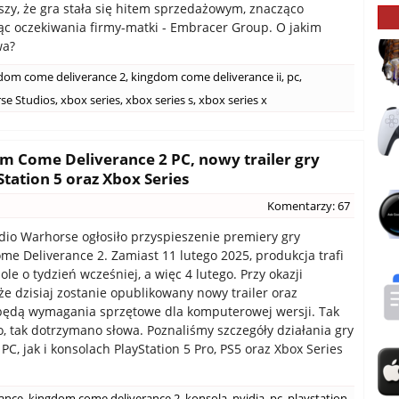
eszy, że gra stała się hitem sprzedażowym, znacząco
ąc oczekiwania firmy-matki - Embracer Group. O jakim
wa?
dom come deliverance 2
,
kingdom come deliverance ii
,
pc
,
se Studios
,
xbox series
,
xbox series s
,
xbox series x
 Come Deliverance 2 PC, nowy trailer gry
tation 5 oraz Xbox Series
Komentarzy: 67
dio Warhorse ogłosiło przyspieszenie premiery gry
e Deliverance 2. Zamiast 11 lutego 2025, produkcja trafi
ole o tydzień wcześniej, a więc 4 lutego. Przy okazji
że dzisiaj zostanie opublikowany nowy trailer oraz
będą wymagania sprzętowe dla komputerowej wersji. Tak
o, tak dotrzymano słowa. Poznaliśmy szczegóły działania gry
C, jak i konsolach PlayStation 5 Pro, PS5 oraz Xbox Series
ance
,
kingdom come deliverance 2
,
konsola
,
nvidia
,
pc
,
playstation