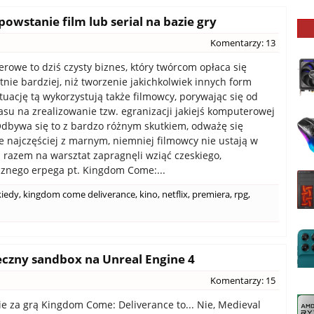
owstanie film lub serial na bazie gry
Komentarzy: 13
rowe to dziś czysty biznes, który twórcom opłaca się
tnie bardziej, niż tworzenie jakichkolwiek innych form
ytuację tą wykorzystują także filmowcy, porywając się od
asu na zrealizowanie tzw. egranizacji jakiejś komputerowej
Odbywa się to z bardzo różnym skutkiem, odważę się
e najczęściej z marnym, niemniej filmowcy nie ustają w
 razem na warsztat zapragnęli wziąć czeskiego,
znego erpega pt. Kingdom Come:...
kiedy
,
kingdom come deliverance
,
kino
,
netflix
,
premiera
,
rpg
,
eczny sandbox na Unreal Engine 4
Komentarzy: 15
cie za grą Kingdom Come: Deliverance to... Nie, Medieval