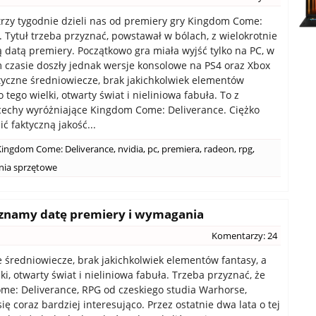
 trzy tygodnie dzieli nas od premiery gry Kingdom Come:
. Tytuł trzeba przyznać, powstawał w bólach, z wielokrotnie
 datą premiery. Początkowo gra miała wyjść tylko na PC, w
 czasie doszły jednak wersje konsolowe na PS4 oraz Xbox
tyczne średniowiecze, brak jakichkolwiek elementów
o tego wielki, otwarty świat i nieliniowa fabuła. To z
echy wyróżniające Kingdom Come: Deliverance. Ciężko
ć faktyczną jakość...
Kingdom Come: Deliverance
,
nvidia
,
pc
,
premiera
,
radeon
,
rpg
,
ia sprzętowe
 znamy datę premiery i wymagania
Komentarzy: 24
e średniowiecze, brak jakichkolwiek elementów fantasy, a
ki, otwarty świat i nieliniowa fabuła. Trzeba przyznać, że
e: Deliverance, RPG od czeskiego studia Warhorse,
ę coraz bardziej interesująco. Przez ostatnie dwa lata o tej