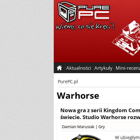
Aktualności
Artykuły
Mini-recen
PurePC.pl
Warhorse
Nowa gra z serii Kingdom Co
świecie. Studio Warhorse roz
Damian Marusiak
|
Gry
W ubiegłym 