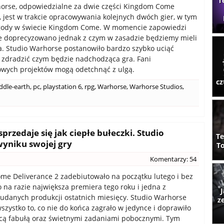
T
orse, odpowiedzialne za dwie części Kingdom Come
, jest w trakcie opracowywania kolejnych dwóch gier, w tym
gody w świecie Kingdom Come. W momencie zapowiedzi
ie doprecyzowano jednak z czym w zasadzie będziemy mieli
a. Studio Warhorse postanowiło bardzo szybko uciąć
i zdradzić czym będzie nadchodząca gra. Fani
wych projektów mogą odetchnąć z ulgą.
cz
ddle-earth
,
pc
,
playstation 6
,
rpg
,
Warhorse
,
Warhorse Studios
,
rzedaje się jak ciepłe bułeczki. Studio
Te
yniku swojej gry
To
Komentarzy: 54
e Deliverance 2 zadebiutowało na początku lutego i bez
o na razie największa premiera tego roku i jedna z
J
 udanych produkcji ostatnich miesięcy. Studio Warhorse
z
wszystko to, co nie do końca zagrało w jedynce i doprawiło
cą fabułą oraz świetnymi zadaniami pobocznymi. Tym