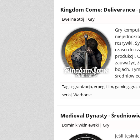
Kingdom Come: Deliverance - p
Ewelina Stój
|
Gry
Gry kompute
niejednokro
rozrywki. S
czasu do cz
produkcji. 
zauważyć, ż
bojach. Tym
średniowiec
Tagi:
egranizacja
,
erpeg
,
film
,
gaming
,
gra
,
serial
,
Warhorse
Medieval Dynasty - Średniowi
Dominik Wiśniewski
|
Gry
Jeśli tęskni