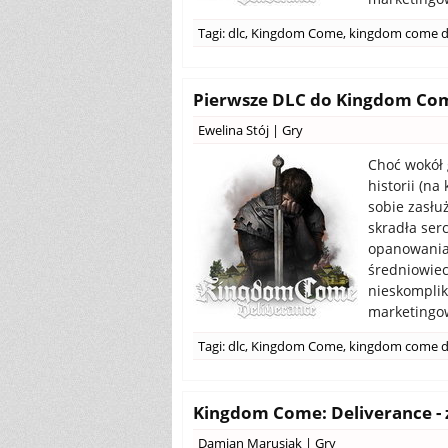
Tagi:
dlc
,
Kingdom Come
,
kingdom come d
Pierwsze DLC do Kingdom Come
Ewelina Stój
|
Gry
Choć wokół 
historii (n
sobie zasłuż
skradła serc
opanowania 
średniowiecz
nieskomplik
marketingow
Tagi:
dlc
,
Kingdom Come
,
kingdom come d
Kingdom Come: Deliverance -
Damian Marusiak
|
Gry