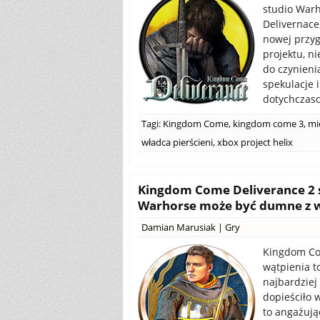
studio Warh
Delivernace
nowej przy
projektu, n
do czynieni
spekulacje 
dotychczaso
Tagi:
Kingdom Come
,
kingdom come 3
,
mi
władca pierścieni
,
xbox project helix
Kingdom Come Deliverance 2 sp
Warhorse może być dumne z w
Damian Marusiak
|
Gry
Kingdom Com
wątpienia t
najbardziej
dopieściło 
to angażują