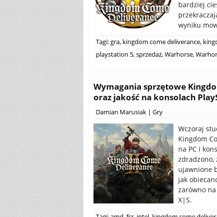
bardziej ci
przekraczaj
wyniku mo
Tagi:
gra
,
kingdom come deliverance
,
king
playstation 5
,
sprzedaż
,
Warhorse
,
Warhor
Wymagania sprzętowe Kingdom
oraz jakość na konsolach PlayS
Damian Marusiak
|
Gry
Wczoraj stu
Kingdom Com
na PC i kons
zdradzono, 
ujawnione 
jak obiecan
zarówno na P
X|S.
Tagi:
amd
,
fsr
,
intel
,
kingdom come deliver