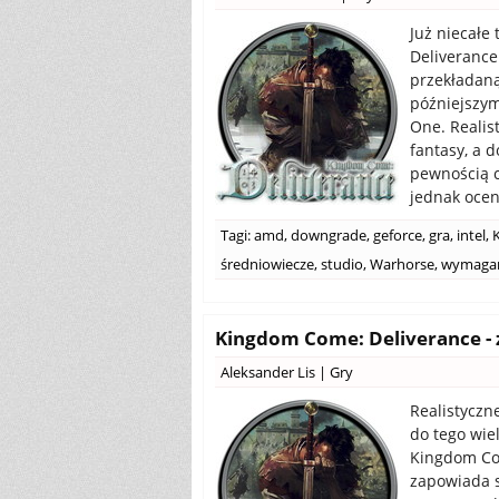
Już niecałe
Deliverance
przekładaną
późniejszym
One. Realis
fantasy, a d
pewnością c
jednak oceni
Tagi:
amd
,
downgrade
,
geforce
,
gra
,
intel
,
średniowiecze
,
studio
,
Warhorse
,
wymagan
Kingdom Come: Deliverance -
Aleksander Lis
|
Gry
Realistyczn
do tego wiel
Kingdom Com
zapowiada si