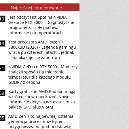
Najczęściej komentowane
Jest odczyt Hot Spot na NVIDIA
19
GeForce RTX 5000 - Diagnostyczne
programy zaczęły podawać
informacje o temperaturach
Test procesora AMD Ryzen 7
13
5800X3D (2026) - Legenda gamingu
wraca po czterech latach... jednak
cena okazuje się zaporowa
NVIDIA GeForce RTX 5000 - Moderzy
71
znaleźli sposób na mierzenie
temperatur dla każdego modułu
GDDR7 z osobna
Karty graficzne AMD Radeon mogą
69
wkrótce znowu podrożeć. Nowe
informacje dotyczą wzrostu cen za
pakiety GPU plus VRAM
AMD Zen 7 to najpewniej ostatnia
55
generacja procesorów Ryzen,
przygotowywana pod podstawkę