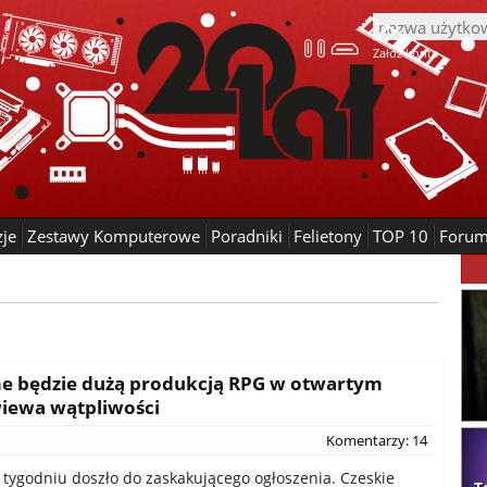
Załóż konto
zje
Zestawy Komputerowe
Poradniki
Felietony
TOP 10
Foru
me będzie dużą produkcją RPG w otwartym
wiewa wątpliwości
Komentarzy: 14
tygodniu doszło do zaskakującego ogłoszenia. Czeskie