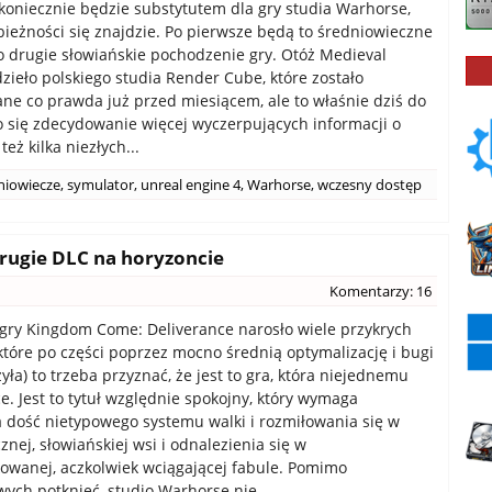
koniecznie będzie substytutem dla gry studia Warhorse,
zbieżności się znajdzie. Po pierwsze będą to średniowieczne
po drugie słowiańskie pochodzenie gry. Otóż Medieval
dzieło polskiego studia Render Cube, które zostało
ne co prawda już przed miesiącem, ale to właśnie dziś do
ło się zdecydowanie więcej wyczerpujących informacji o
eż kilka niezłych...
niowiecze
,
symulator
,
unreal engine 4
,
Warhorse
,
wczesny dostęp
rugie DLC na horyzoncie
Komentarzy: 16
gry Kingdom Come: Deliverance narosło wiele przykrych
a które po części poprzez mocno średnią optymalizację i bugi
yła) to trzeba przyznać, że jest to gra, która niejednemu
e. Jest to tytuł względnie spokojny, który wymaga
dość nietypowego systemu walki i rozmiłowania się w
nej, słowiańskiej wsi i odnalezienia się w
owanej, aczkolwiek wciągającej fabule. Pomimo
ych potknięć, studio Warhorse nie...