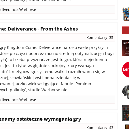
eliverance
,
Warhorse
: Deliverance - From the Ashes
Komentarzy: 35
gry Kingdom Come: Deliverance narosło wiele przykrych
a które po części poprzez mocno średnią optymalizację i bugi
yła) to trzeba przyznać, że jest to gra, która niejednemu
e. Jest to tytuł względnie spokojny, który wymaga
dość nietypowego systemu walki i rozmiłowania się w
nej, słowiańskiej wsi i odnalezienia się w
owanej, aczkolwiek wciągającej fabule. Pomimo
ych potknięć, studio Warhorse nie...
eliverance
,
Warhorse
 znamy ostateczne wymagania gry
Komentarzy: 43