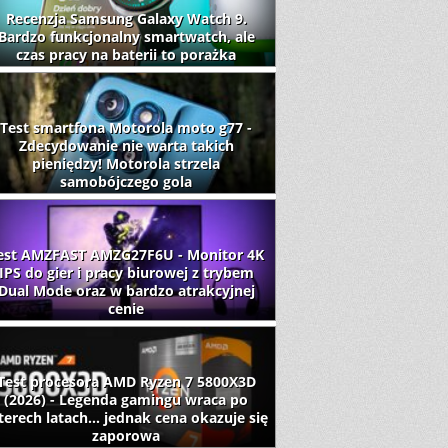
Recenzja Samsung Galaxy Watch 9.
Bardzo funkcjonalny smartwatch, ale
czas pracy na baterii to porażka
Test smartfona Motorola moto g77 -
Zdecydowanie nie warta takich
pieniędzy! Motorola strzela
samobójczego gola
est AMZFAST AMZG27F6U - Monitor 4K
IPS do gier i pracy biurowej z trybem
Dual Mode oraz w bardzo atrakcyjnej
cenie
Test procesora AMD Ryzen 7 5800X3D
(2026) - Legenda gamingu wraca po
terech latach... jednak cena okazuje się
zaporowa