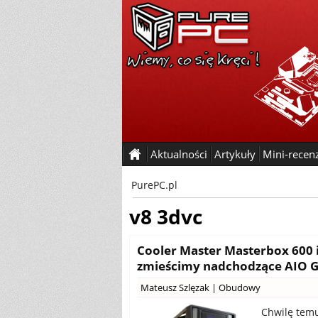
Aktualności
Artykuły
Mini-recen
PurePC.pl
v8 3dvc
Cooler Master Masterbox 600
zmieścimy nadchodzące AIO 
Mateusz Szlęzak
|
Obudowy
Chwilę temu