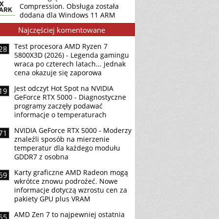
Compression. Obsługa została
dodana dla Windows 11 ARM
Najczęściej komentowane
Test procesora AMD Ryzen 7
28
5800X3D (2026) - Legenda gamingu
wraca po czterech latach... jednak
cena okazuje się zaporowa
Jest odczyt Hot Spot na NVIDIA
19
GeForce RTX 5000 - Diagnostyczne
programy zaczęły podawać
informacje o temperaturach
NVIDIA GeForce RTX 5000 - Moderzy
71
znaleźli sposób na mierzenie
temperatur dla każdego modułu
GDDR7 z osobna
Karty graficzne AMD Radeon mogą
69
wkrótce znowu podrożeć. Nowe
informacje dotyczą wzrostu cen za
pakiety GPU plus VRAM
AMD Zen 7 to najpewniej ostatnia
55