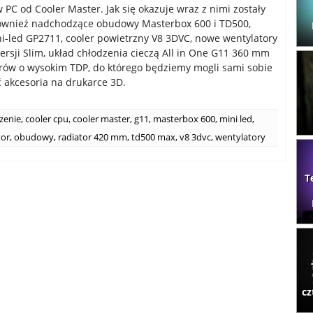
PC od Cooler Master. Jak się okazuje wraz z nimi zostały
ównież nadchodzące obudowy Masterbox 600 i TD500,
i-led GP2711, cooler powietrzny V8 3DVC, nowe wentylatory
rsji Slim, układ chłodzenia cieczą All in One G11 360 mm
rów o wysokim TDP, do którego będziemy mogli sami sobie
akcesoria na drukarce 3D.
zenie
,
cooler cpu
,
cooler master
,
g11
,
masterbox 600
,
mini led
,
or
,
obudowy
,
radiator 420 mm
,
td500 max
,
v8 3dvc
,
wentylatory
T
cz