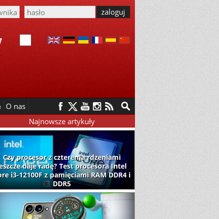
m
O nas
Najnowsze artykuły
Czy procesor z czterema rdzeniami
jeszcze daje radę? Test procesora Intel
ore i3-12100F z pamięciami RAM DDR4 i
DDR5