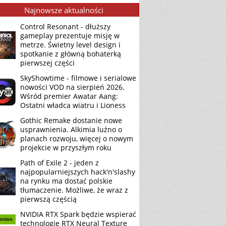
Najnowsze aktualności
Control Resonant - dłuższy
gameplay prezentuje misję w
metrze. Świetny level design i
spotkanie z główną bohaterką
pierwszej części
SkyShowtime - filmowe i serialowe
nowości VOD na sierpień 2026.
Wśród premier Awatar Aang:
Ostatni władca wiatru i Lioness
Gothic Remake dostanie nowe
usprawnienia. Alkimia luźno o
planach rozwoju, więcej o nowym
projekcie w przyszłym roku
Path of Exile 2 - jeden z
najpopularniejszych hack'n'slashy
na rynku ma dostać polskie
tłumaczenie. Możliwe, że wraz z
pierwszą częścią
NVIDIA RTX Spark będzie wspierać
technologię RTX Neural Texture