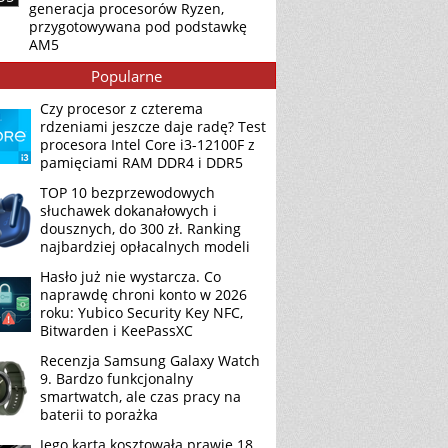
generacja procesorów Ryzen,
przygotowywana pod podstawkę
AM5
Popularne
Czy procesor z czterema
rdzeniami jeszcze daje radę? Test
procesora Intel Core i3-12100F z
pamięciami RAM DDR4 i DDR5
TOP 10 bezprzewodowych
słuchawek dokanałowych i
dousznych, do 300 zł. Ranking
najbardziej opłacalnych modeli
Hasło już nie wystarcza. Co
naprawdę chroni konto w 2026
roku: Yubico Security Key NFC,
Bitwarden i KeePassXC
Recenzja Samsung Galaxy Watch
9. Bardzo funkcjonalny
smartwatch, ale czas pracy na
baterii to porażka
Jego karta kosztowała prawie 18