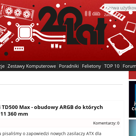
Załóż konto
zje
Zestawy Komputerowe
Poradniki
Felietony
TOP 10
Foru
 i TD500 Max - obudowy ARGB do których
C
G11 360 mm
Komentarzy: 0
 pisaliśmy o zapowiedzi nowych zasilaczy ATX dla