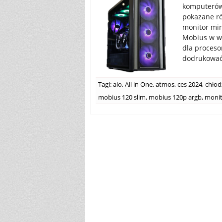
komputerów 
pokazane r
monitor min
Mobius w we
dla proceso
dodrukować 
Tagi:
aio
,
All in One
,
atmos
,
ces 2024
,
chłod
mobius 120 slim
,
mobius 120p argb
,
monit