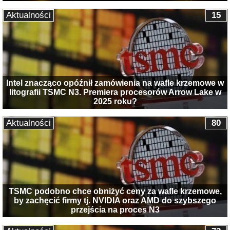
Aktualności
15
Intel znacząco opóźnił zamówienia na wafle krzemowe w
litografii TSMC N3. Premiera procesorów Arrow Lake w
2025 roku?
Aktualności
80
TSMC podobno chce obniżyć ceny za wafle krzemowe,
by zachęcić firmy tj. NVIDIA oraz AMD do szybszego
przejścia na proces N3