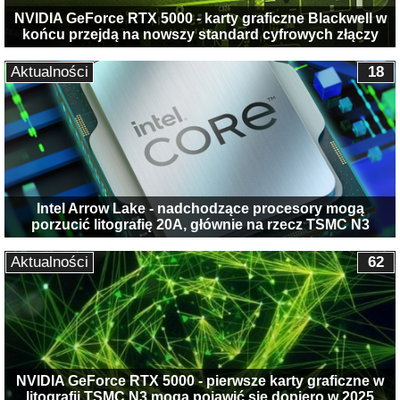
NVIDIA GeForce RTX 5000 - karty graficzne Blackwell w
końcu przejdą na nowszy standard cyfrowych złączy
Aktualności
18
Intel Arrow Lake - nadchodzące procesory mogą
porzucić litografię 20A, głównie na rzecz TSMC N3
Aktualności
62
NVIDIA GeForce RTX 5000 - pierwsze karty graficzne w
litografii TSMC N3 mogą pojawić się dopiero w 2025