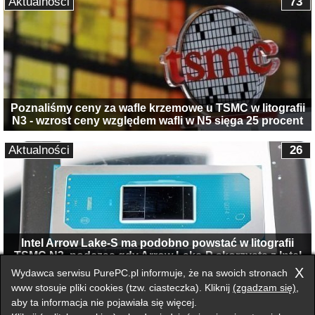
Aktualności
73
Poznaliśmy ceny za wafle krzemowe u TSMC w litografii
N3 - wzrost ceny względem wafli w N5 sięga 25 procent
Aktualności
26
Intel Arrow Lake-S ma podobno powstać w litografii
TSMC N3, podczas gdy Arrow Lake-P skorzysta z Intel
20A
X
Wydawca serwisu PurePC.pl informuje, że na swoich stronach
www stosuje pliki cookies (tzw. ciasteczka). Kliknij
(zgadzam się)
,
aby ta informacja nie pojawiała się więcej.
Przełącz na wersję klasyczną strony