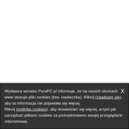
X
Wydawca serwisu PurePC.pl informuje, że na swoich stronach
www stosuje pliki cookies (tzw. ciasteczka). Kliknij
(zgadzam się)
,
aby ta informacja nie pojawiała się więcej.
Kliknij
(polityka cookies)
, aby dowiedzieć się więcej, w tym jak
zarządzać plikami cookies za pośrednictwem swojej przeglądarki
internetowej.