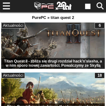
PurePC » titan quest 2
Aktualności
6
Titan Quest II - zbliża się drugi rozdział hack'n'slasha, a
w nim sporo nowej zawartości. Powalczymy ze Skyllą
Aktualności
18