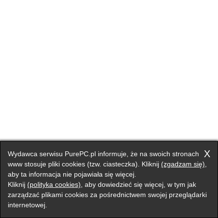
X
Wydawca serwisu PurePC.pl informuje, że na swoich stronach
www stosuje pliki cookies (tzw. ciasteczka). Kliknij
(zgadzam się)
,
aby ta informacja nie pojawiała się więcej.
Kliknij
(polityka cookies)
, aby dowiedzieć się więcej, w tym jak
zarządzać plikami cookies za pośrednictwem swojej przeglądarki
internetowej.