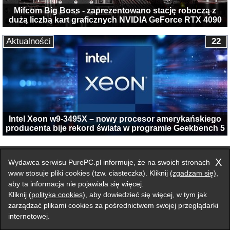
Mifcom Big Boss - zaprezentowano stację roboczą z
dużą liczbą kart graficznych NVIDIA GeForce RTX 4090
Aktualności
22
Intel Xeon w9-3495X – nowy procesor amerykańskiego
producenta bije rekord świata w programie Geekbench 5
Przełącz na wersję klasyczną strony
X
Wydawca serwisu PurePC.pl informuje, że na swoich stronach
Zgłoś błąd na stronie
www stosuje pliki cookies (tzw. ciasteczka). Kliknij
(zgadzam się)
,
aby ta informacja nie pojawiała się więcej.
Forum
Redakcja
Reklama
Kontakt
Kliknij
(polityka cookies)
, aby dowiedzieć się więcej, w tym jak
zarządzać plikami cookies za pośrednictwem swojej przeglądarki
internetowej.