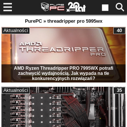
PurePC » threadripper pro 5995wx
Aktualności
40
AMD Ryzen Threadripper PRO 7995WX potrafi
zachwycić wydajnością. Jak wypada na tle
konkurencyjnych rozwiązań?
Aktualności
35