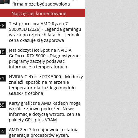
firma może być zadowolona
Najczęściej komentowane
Test procesora AMD Ryzen 7
28
5800X3D (2026) - Legenda gamingu
wraca po czterech latach... jednak
cena okazuje się zaporowa
Jest odczyt Hot Spot na NVIDIA
19
GeForce RTX 5000 - Diagnostyczne
programy zaczęły podawać
informacje o temperaturach
NVIDIA GeForce RTX 5000 - Moderzy
71
znaleźli sposób na mierzenie
temperatur dla każdego modułu
GDDR7 z osobna
Karty graficzne AMD Radeon mogą
69
wkrótce znowu podrożeć. Nowe
informacje dotyczą wzrostu cen za
pakiety GPU plus VRAM
AMD Zen 7 to najpewniej ostatnia
55
generacja procesorów Ryzen,