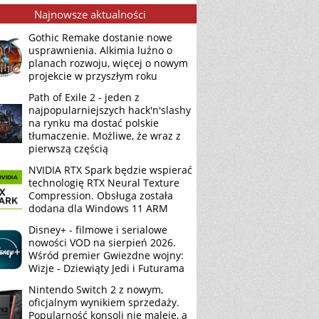
Najnowsze aktualności
Gothic Remake dostanie nowe
usprawnienia. Alkimia luźno o
planach rozwoju, więcej o nowym
projekcie w przyszłym roku
Path of Exile 2 - jeden z
najpopularniejszych hack'n'slashy
na rynku ma dostać polskie
tłumaczenie. Możliwe, że wraz z
pierwszą częścią
NVIDIA RTX Spark będzie wspierać
technologię RTX Neural Texture
Compression. Obsługa została
dodana dla Windows 11 ARM
Disney+ - filmowe i serialowe
nowości VOD na sierpień 2026.
Wśród premier Gwiezdne wojny:
Wizje - Dziewiąty Jedi i Futurama
Nintendo Switch 2 z nowym,
oficjalnym wynikiem sprzedaży.
Popularność konsoli nie maleje, a