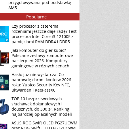
przygotowywana pod podstawkę
AM5
Popularne
Czy procesor z czterema
rdzeniami jeszcze daje radę? Test
procesora Intel Core i3-12100F z
pamięciami RAM DDR4 i DDR5
Jaki komputer do gier kupić?
Polecane zestawy komputerowe
na sierpień 2026. Komputery
gamingowe w różnych cenach
Hasło już nie wystarcza. Co
naprawdę chroni konto w 2026
roku: Yubico Security Key NFC,
Bitwarden i KeePassXC
TOP 10 bezprzewodowych
słuchawek dokanałowych i
dousznych, do 300 zł. Ranking
najbardziej opłacalnych modeli
ASUS ROG Swift OLED PG27UCWM
oraz ROG Swift OLED PG32UCWM