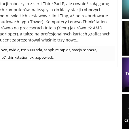
tacji roboczych z serii ThinkPad P, ale również całą gamę
h komputerów, należących do klasy stacji roboczych
od niewielkich zestawów z linii Tiny, aż po rozbudowane
budowach typu Tower). Komputery Lenovo ThinkStation
arówno na procesorach Intela (Xeon) jak również AMD
adripper), a także na profesjonalnych kartach graficznych
ducent zaprezentował właśnie trzy nowe...
novo
,
nvidia
,
rtx 6000 ada
,
sapphire rapids
,
stacja robocza
,
n p7
,
thinkstation px
,
zapowiedź
T
cz