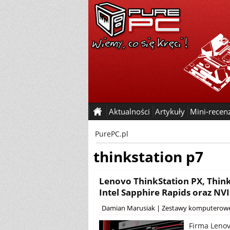
Aktualności
Artykuły
Mini-recen
PurePC.pl
thinkstation p7
Lenovo ThinkStation PX, ThinkS
Intel Sapphire Rapids oraz NV
Damian Marusiak
|
Zestawy komputerow
Firma Lenov