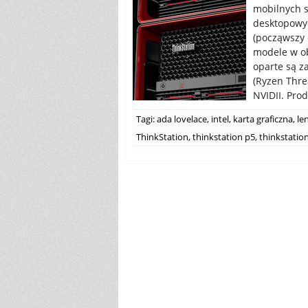
mobilnych s
desktopowyc
(począwszy 
modele w o
oparte są z
(Ryzen Thre
NVIDII. Pro
Tagi:
ada lovelace
,
intel
,
karta graficzna
,
le
ThinkStation
,
thinkstation p5
,
thinkstatio