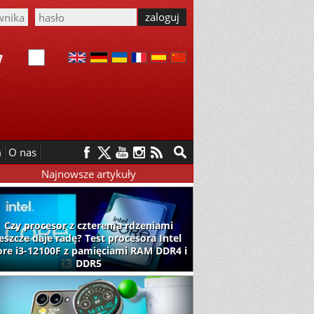
m
O nas
Najnowsze artykuły
Czy procesor z czterema rdzeniami
jeszcze daje radę? Test procesora Intel
ore i3-12100F z pamięciami RAM DDR4 i
DDR5