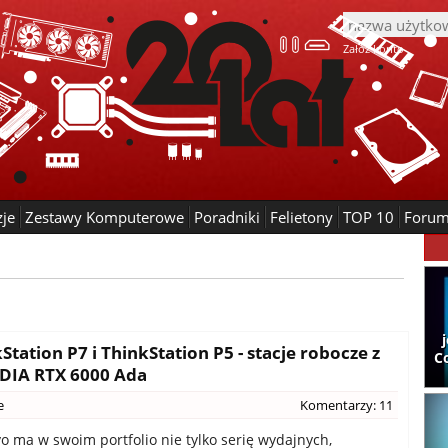
Załóż konto
zje
Zestawy Komputerowe
Poradniki
Felietony
TOP 10
Foru
tation P7 i ThinkStation P5 - stacje robocze z
C
IDIA RTX 6000 Ada
e
Komentarzy: 11
o ma w swoim portfolio nie tylko serię wydajnych,