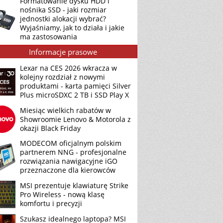
Formatowanie dysku HDD i
nośnika SSD - jaki rozmiar
jednostki alokacji wybrać?
Wyjaśniamy, jak to działa i jakie
ma zastosowania
Informacje prasowe
Lexar na CES 2026 wkracza w
kolejny rozdział z nowymi
produktami - karta pamięci Silver
Plus microSDXC 2 TB i SSD Play X
Miesiąc wielkich rabatów w
Showroomie Lenovo & Motorola z
okazji Black Friday
MODECOM oficjalnym polskim
partnerem NNG - profesjonalne
rozwiązania nawigacyjne iGO
przeznaczone dla kierowców
MSI prezentuje klawiaturę Strike
Pro Wireless - nową klasę
komfortu i precyzji
Szukasz idealnego laptopa? MSI