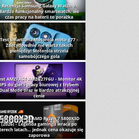
Recenzja Samsung Galaxy Watch 9.
Bardzo funkcjonalny smartwatch, ale
czas pracy na baterii to porażka
Test smartfona Motorola moto g77 -
Zdecydowanie nie warta takich
pieniędzy! Motorola strzela
samobójczego gola
est AMZFAST AMZG27F6U - Monitor 4K
IPS do gier i pracy biurowej z trybem
Dual Mode oraz w bardzo atrakcyjnej
cenie
Test procesora AMD Ryzen 7 5800X3D
(2026) - Legenda gamingu wraca po
terech latach... jednak cena okazuje się
zaporowa