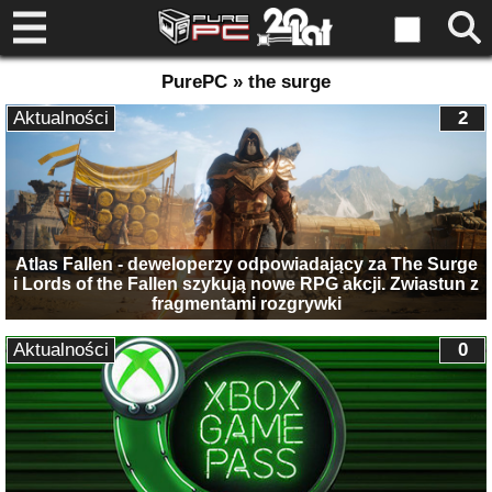
PurePC » the surge
Aktualności
2
Atlas Fallen - deweloperzy odpowiadający za The Surge
i Lords of the Fallen szykują nowe RPG akcji. Zwiastun z
fragmentami rozgrywki
Aktualności
0