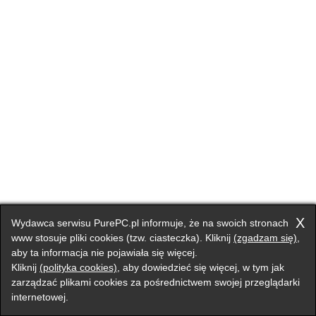
X
Wydawca serwisu PurePC.pl informuje, że na swoich stronach
www stosuje pliki cookies (tzw. ciasteczka). Kliknij
(zgadzam się)
,
aby ta informacja nie pojawiała się więcej.
Kliknij
(polityka cookies)
, aby dowiedzieć się więcej, w tym jak
zarządzać plikami cookies za pośrednictwem swojej przeglądarki
internetowej.