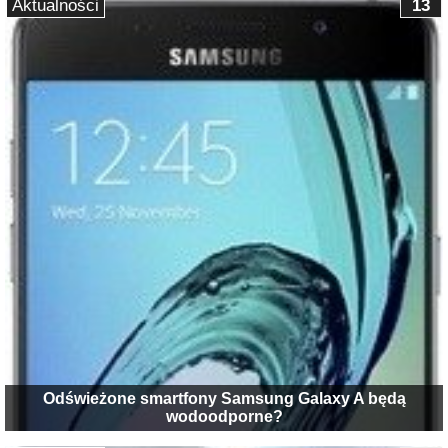
Aktualności
13
Odświeżone smartfony Samsung Galaxy A będą
wodoodporne?