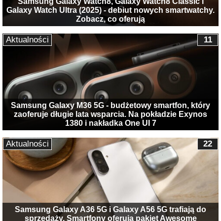
Samsung Galaxy Watch8, Galaxy Watch8 Classic i
Galaxy Watch Ultra (2025) - debiut nowych smartwatchy.
Zobacz, co oferują
Aktualności
11
Samsung Galaxy M36 5G - budżetowy smartfon, który
zaoferuje długie lata wsparcia. Na pokładzie Exynos
1380 i nakładka One UI 7
Aktualności
22
Samsung Galaxy A36 5G i Galaxy A56 5G trafiają do
sprzedaży. Smartfony oferują pakiet Awesome