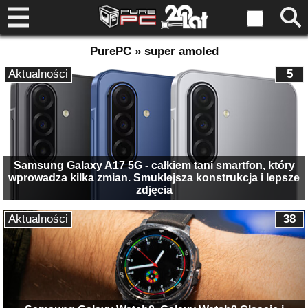
PurePC » super amoled
Aktualności
5
Samsung Galaxy A17 5G - całkiem tani smartfon, który
wprowadza kilka zmian. Smuklejsza konstrukcja i lepsze
zdjęcia
Aktualności
38