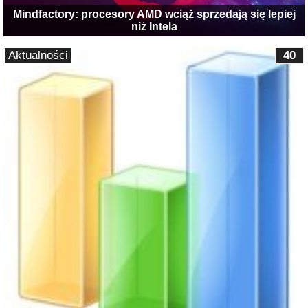
Mindfactory: procesory AMD wciąż sprzedają się lepiej
niż Intela
Aktualności
40