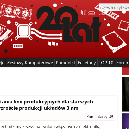
Załóż konto
zje
Zestawy Komputerowe
Poradniki
Felietony
TOP 10
Foru
nia linii produkcyjnych dla starszych
 wzroście produkcji układów 3 nm
Komentarzy: 45
echodzimy kryzys na rynku związanym z elektroniką: