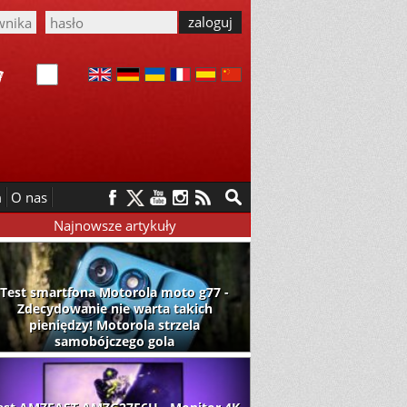
m
O nas
Najnowsze artykuły
Test smartfona Motorola moto g77 -
Zdecydowanie nie warta takich
pieniędzy! Motorola strzela
samobójczego gola