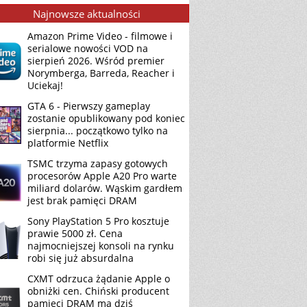
Najnowsze aktualności
Amazon Prime Video - filmowe i
serialowe nowości VOD na
sierpień 2026. Wśród premier
Norymberga, Barreda, Reacher i
Uciekaj!
GTA 6 - Pierwszy gameplay
zostanie opublikowany pod koniec
sierpnia... początkowo tylko na
platformie Netflix
TSMC trzyma zapasy gotowych
procesorów Apple A20 Pro warte
miliard dolarów. Wąskim gardłem
jest brak pamięci DRAM
Sony PlayStation 5 Pro kosztuje
prawie 5000 zł. Cena
najmocniejszej konsoli na rynku
robi się już absurdalna
CXMT odrzuca żądanie Apple o
obniżki cen. Chiński producent
pamięci DRAM ma dziś