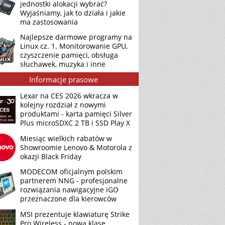
jednostki alokacji wybrać?
Wyjaśniamy, jak to działa i jakie
ma zastosowania
Najlepsze darmowe programy na
Linux cz. 1. Monitorowanie GPU,
czyszczenie pamięci, obsługa
słuchawek, muzyka i inne
Informacje prasowe
Lexar na CES 2026 wkracza w
kolejny rozdział z nowymi
produktami - karta pamięci Silver
Plus microSDXC 2 TB i SSD Play X
Miesiąc wielkich rabatów w
Showroomie Lenovo & Motorola z
okazji Black Friday
MODECOM oficjalnym polskim
partnerem NNG - profesjonalne
rozwiązania nawigacyjne iGO
przeznaczone dla kierowców
MSI prezentuje klawiaturę Strike
Pro Wireless - nową klasę