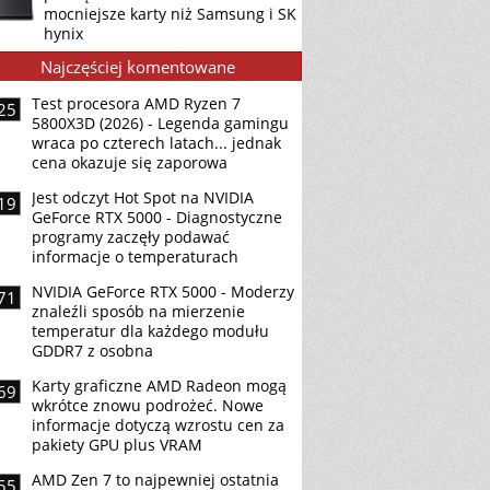
mocniejsze karty niż Samsung i SK
hynix
Najczęściej komentowane
Test procesora AMD Ryzen 7
25
5800X3D (2026) - Legenda gamingu
wraca po czterech latach... jednak
cena okazuje się zaporowa
Jest odczyt Hot Spot na NVIDIA
19
GeForce RTX 5000 - Diagnostyczne
programy zaczęły podawać
informacje o temperaturach
NVIDIA GeForce RTX 5000 - Moderzy
71
znaleźli sposób na mierzenie
temperatur dla każdego modułu
GDDR7 z osobna
Karty graficzne AMD Radeon mogą
69
wkrótce znowu podrożeć. Nowe
informacje dotyczą wzrostu cen za
pakiety GPU plus VRAM
AMD Zen 7 to najpewniej ostatnia
55