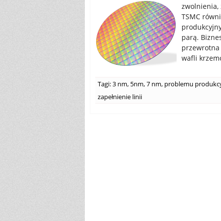
zwolnienia,
TSMC równie
produkcyjny
parą. Bizne
przewrotna 
wafli krze
Tagi:
3 nm
,
5nm
,
7 nm
,
problemu produkc
zapełnienie linii