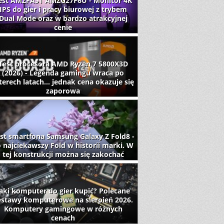
est AMZFAST AMZG27F6U - Monitor 4K
IPS do gier i pracy biurowej z trybem
Dual Mode oraz w bardzo atrakcyjnej
cenie
Test procesora AMD Ryzen 7 5800X3D
(2026) - Legenda gamingu wraca po
terech latach... jednak cena okazuje się
zaporowa
st smartfona Samsung Galaxy Z Fold8 -
 najciekawszy Fold w historii marki. W
tej konstrukcji można się zakochać
aki komputer do gier kupić? Polecane
estawy komputerowe na sierpień 2026.
Komputery gamingowe w różnych
cenach