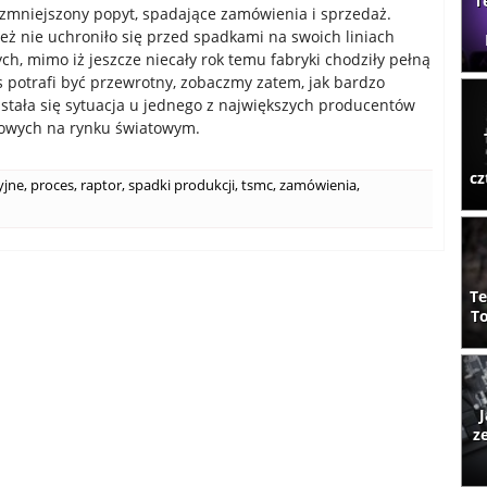
T
 zmniejszony popyt, spadające zamówienia i sprzedaż.
ż nie uchroniło się przed spadkami na swoich liniach
ch, mimo iż jeszcze niecały rok temu fabryki chodziły pełną
s potrafi być przewrotny, zobaczmy zatem, jak bardzo
stała się sytuacja u jednego z największych producentów
mowych na rynku światowym.
cz
yjne
,
proces
,
raptor
,
spadki produkcji
,
tsmc
,
zamówienia
,
Te
To
J
z