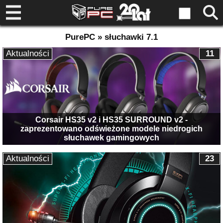
PurePC » słuchawki 7.1
Aktualności
11
Corsair HS35 v2 i HS35 SURROUND v2 -
zaprezentowano odświeżone modele niedrogich
słuchawek gamingowych
Aktualności
23