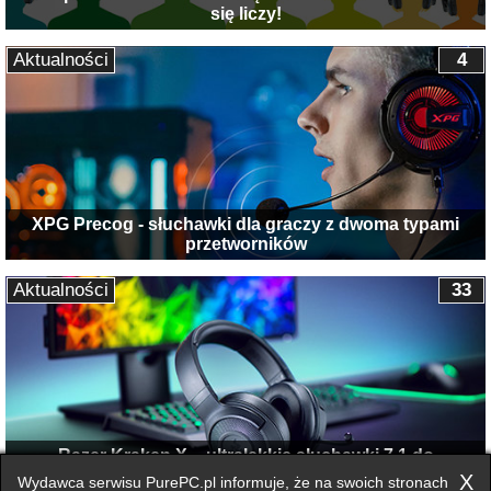
się liczy!
Aktualności
4
XPG Precog - słuchawki dla graczy z dwoma typami
przetworników
Aktualności
33
Razer Kraken X – ultralekkie słuchawki 7.1 do
całodniowego grania
X
Wydawca serwisu PurePC.pl informuje, że na swoich stronach