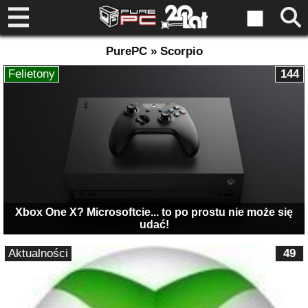
PurePC » Scorpio
Felietony
144
Xbox One X? Microsoftcie... to po prostu nie może się
udać!
Aktualności
49