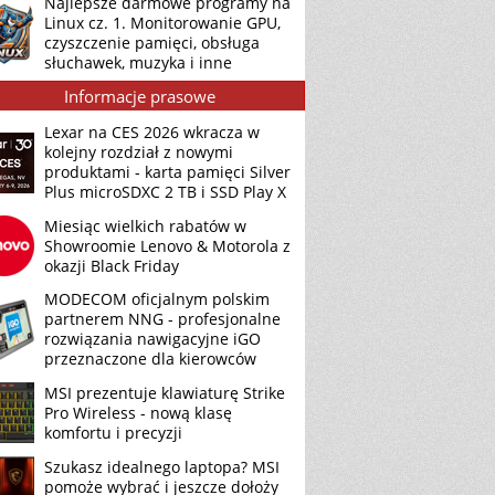
Najlepsze darmowe programy na
Linux cz. 1. Monitorowanie GPU,
czyszczenie pamięci, obsługa
słuchawek, muzyka i inne
Informacje prasowe
Lexar na CES 2026 wkracza w
kolejny rozdział z nowymi
produktami - karta pamięci Silver
Plus microSDXC 2 TB i SSD Play X
Miesiąc wielkich rabatów w
Showroomie Lenovo & Motorola z
okazji Black Friday
MODECOM oficjalnym polskim
partnerem NNG - profesjonalne
rozwiązania nawigacyjne iGO
przeznaczone dla kierowców
MSI prezentuje klawiaturę Strike
Pro Wireless - nową klasę
komfortu i precyzji
Szukasz idealnego laptopa? MSI
pomoże wybrać i jeszcze dołoży