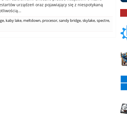
estartów urządzeń oraz pojawiający się z niespotykaną
tliwością...
dge
,
kaby lake
,
meltdown
,
procesor
,
sandy bridge
,
skylake
,
spectre
,