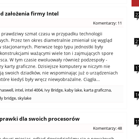
od założenia firmy Intel
2
Komentarzy: 11
o prawdziwy szmat czasu w przypadku technologii
ch. Przez ten okres diametralnie zmieniał się wygląd
2
stacjonarnych. Pierwsze tego typu jednostki były
onstrukcjami ważącymi wiele ton i zajmujących spore
jsca. W tym czasie ewoluowały również podzespoły -
zy karty graficzne. Dzisiejsze komputery w niczym nie
1
ą swoich dziadków, nie wspominając już o urządzeniach
które kiedyś były wręcz niewyobrażalne. Ciągła...
haswell
,
intel
,
intel 4004
,
Ivy Bridge
,
kaby lake
,
karta graficzna
,
1
y bridge
,
skylake
oprawki dla swoich procesorów
1
Komentarzy: 48
 drugi miesiąc, odkąd dowiedzieliśmy się o poważnych