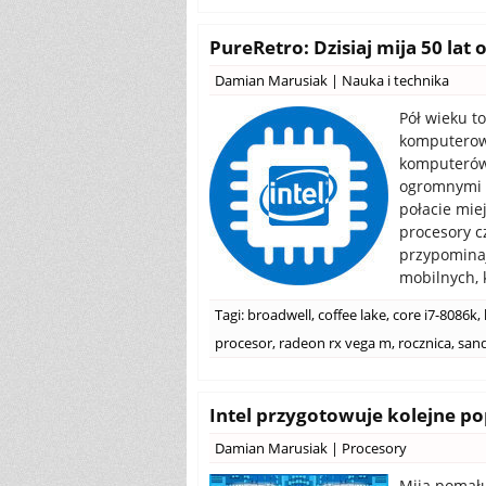
PureRetro: Dzisiaj mija 50 lat 
Damian Marusiak
|
Nauka i technika
Pół wieku t
komputerowy
komputerów 
ogromnymi k
połacie mie
procesory c
przypominaj
mobilnych, 
Tagi:
broadwell
,
coffee lake
,
core i7-8086k
,
procesor
,
radeon rx vega m
,
rocznica
,
sand
Intel przygotowuje kolejne p
Damian Marusiak
|
Procesory
Mija pomału