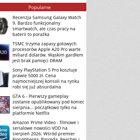
Popularne
Recenzja Samsung Galaxy Watch
9. Bardzo funkcjonalny
smartwatch, ale czas pracy na
baterii to porażka
TSMC trzyma zapasy gotowych
procesorów Apple A20 Pro warte
miliard dolarów. Wąskim gardłem
jest brak pamięci DRAM
Sony PlayStation 5 Pro kosztuje
prawie 5000 zł. Cena
najmocniejszej konsoli na rynku
robi się już absurdalna
GTA 6 - Pierwszy gameplay
zostanie opublikowany pod koniec
sierpnia... początkowo tylko na
platformie Netflix
Amazon Prime Video - filmowe i
serialowe nowości VOD na
sierpień 2026. Wśród premier
Norymberga, Barreda, Reacher i