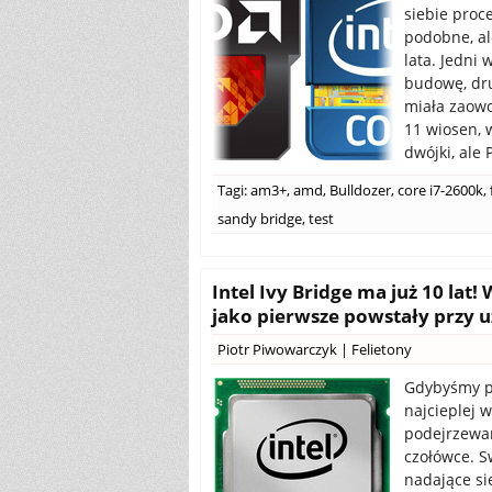
siebie proc
podobne, al
lata. Jedni
budowę, dru
miała zaow
11 wiosen, 
dwójki, ale 
Tagi:
am3+
,
amd
,
Bulldozer
,
core i7-2600k
,
sandy bridge
,
test
Intel Ivy Bridge ma już 10 lat
jako pierwsze powstały przy uż
Piotr Piwowarczyk
|
Felietony
Gdybyśmy pr
najcieplej 
podejrzewam
czołówce. S
nadające si