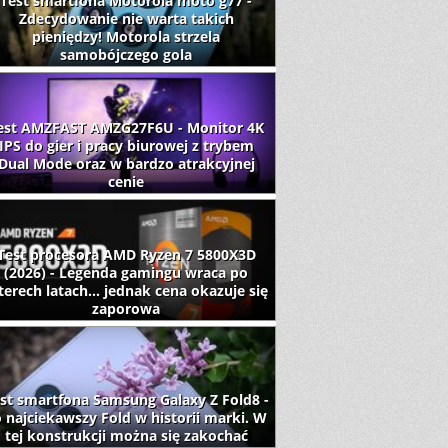
Test smartfona Motorola moto g77 -
Zdecydowanie nie warta takich
pieniędzy! Motorola strzela
samobójczego gola
est AMZFAST AMZG27F6U - Monitor 4K
IPS do gier i pracy biurowej z trybem
Dual Mode oraz w bardzo atrakcyjnej
cenie
Test procesora AMD Ryzen 7 5800X3D
(2026) - Legenda gamingu wraca po
terech latach... jednak cena okazuje się
zaporowa
st smartfona Samsung Galaxy Z Fold8 -
 najciekawszy Fold w historii marki. W
tej konstrukcji można się zakochać