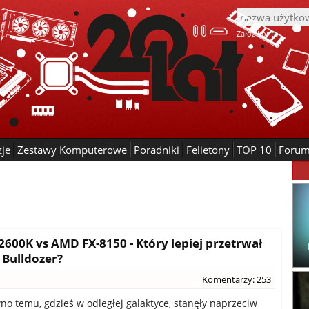
Załóż konto
zje
Zestawy Komputerowe
Poradniki
Felietony
TOP 10
Foru
2600K vs AMD FX-8150 - Który lepiej przetrwał
 Bulldozer?
Komentarzy: 253
o temu, gdzieś w odległej galaktyce, stanęły naprzeciw