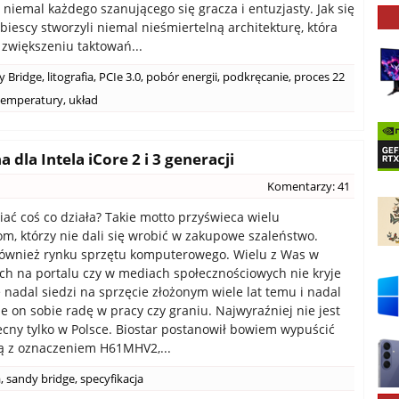
niemal każdego szanującego się gracza i entuzjasty. Jak się
biescy stworzyli niemal nieśmiertelną architekturę, która
większeniu taktowań...
y Bridge
,
litografia
,
PCIe 3.0
,
pobór energii
,
podkręcanie
,
proces 22
temperatury
,
układ
dla Intela iCore 2 i 3 generacji
Komentarzy: 41
iać coś co działa? Takie motto przyświeca wielu
, którzy nie dali się wrobić w zakupowe szaleństwo.
również rynku sprzętu komputerowego. Wielu z Was w
h na portalu czy w mediach społecznościowych nie kryje
e nadal siedzi na sprzęcie złożonym wiele lat temu i nadal
je on sobie radę w pracy czy graniu. Najwyraźniej nie jest
ecny tylko w Polsce. Biostar postanowił bowiem wypuścić
ą z oznaczeniem H61MHV2,...
a
,
sandy bridge
,
specyfikacja