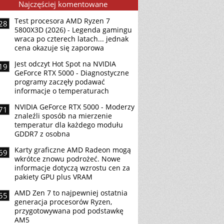
Najczęściej komentowane
Test procesora AMD Ryzen 7
28
5800X3D (2026) - Legenda gamingu
wraca po czterech latach... jednak
cena okazuje się zaporowa
Jest odczyt Hot Spot na NVIDIA
19
GeForce RTX 5000 - Diagnostyczne
programy zaczęły podawać
informacje o temperaturach
NVIDIA GeForce RTX 5000 - Moderzy
71
znaleźli sposób na mierzenie
temperatur dla każdego modułu
GDDR7 z osobna
Karty graficzne AMD Radeon mogą
69
wkrótce znowu podrożeć. Nowe
informacje dotyczą wzrostu cen za
pakiety GPU plus VRAM
AMD Zen 7 to najpewniej ostatnia
55
generacja procesorów Ryzen,
przygotowywana pod podstawkę
AM5