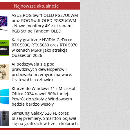
Najnowsze aktualności
ASUS ROG Swift OLED PG27UCWM
oraz ROG Swift OLED PG32UCWM
- Nowe monitory 4K z ekranami
RGB Stripe Tandem OLED
Karty graficzne NVIDIA GeForce
RTX 5090, RTX 5080 oraz RTX 5070
w cenach MSRP jako atrakcja
QuakeCon 2026
AI podszywała się pod
prawdziwych deweloperów i
próbowała przemycić malware.
Uratował ich człowiek
Klucze do Windows 11 i Microsoft
Office 2024 nawet 90% taniej.
Powrót do szkoły z Windowsem
będzie bardzo wesoły
Samsung Galaxy S26 FE coraz
bliżej premiery. Smartfon pojawił
się na grafikach w trzech kolorach