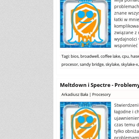
problemach 
znane wszy
łatki w mni
komplikowa
związane z 
wydajności 
wspomnieć o
Tagi:
bios
,
broadwell
,
coffee lake
,
cpu
,
hasw
procesor
,
sandy bridge
,
skylake
,
skylake-x
,
Meltdown i Spectre - Problemy
Arkadiusz Bała
|
Procesory
Stwierdzeni
łagodne i c
ujawnieniem
czas temu d
tylko obniż
problemami 