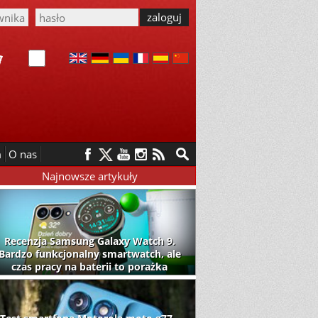
m
O nas
Najnowsze artykuły
Recenzja Samsung Galaxy Watch 9.
Bardzo funkcjonalny smartwatch, ale
czas pracy na baterii to porażka