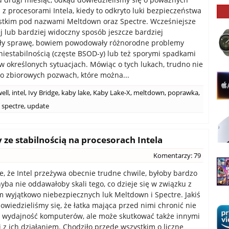
z procesorami Intela, kiedy to odkryto luki bezpieczeństwa
stkim pod nazwami Meltdown oraz Spectre. Wcześniejsze
ej lub bardziej widoczny sposób jeszcze bardziej
ły sprawę, bowiem powodowały różnorodne problemy
niestabilnością (częste BSOD-y) lub też sporymi spadkami
w określonych sytuacjach. Mówiąc o tych lukach, trudno nie
 zbiorowych pozwach, które można...
ell
,
intel
,
Ivy Bridge
,
kaby lake
,
Kaby Lake-X
,
meltdown
,
poprawka
,
spectre
,
update
 ze stabilnością na procesorach Intela
Komentarzy: 79
e, że Intel przeżywa obecnie trudne chwile, byłoby bardzo
hyba nie oddawałoby skali tego, co dzieje się w związku z
 wyjątkowo niebezpiecznych luk Meltdown i Spectre. Jakiś
owiedzieliśmy się, że łatka mająca przed nimi chronić nie
a wydajność komputerów, ale może skutkować także innymi
z ich działaniem. Chodziło przede wszystkim o liczne