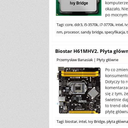
komputerze 
okazało, Nie
po mocnym z
Tagi:
core
,
ddr3
,
i5-3570k
,
i7-3770k
,
intel
,
Iv
nm
,
procesor
,
sandy bridge
,
specyfikacja
,
Biostar H61MHV2. Płyta główna 
Przemysław Banasiak
|
Płyty główne
Po co zmien
konsumentom
Dotyczy to 
komentarzac
się z tym, ż
świetnie da
to trend ob
płytę główn
Tagi:
biostar
,
intel
,
Ivy Bridge
,
płyta główn