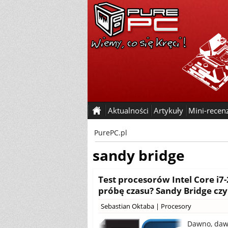
Aktualności
Artykuły
Mini-recen
PurePC.pl
sandy bridge
Test procesorów Intel Core i7-
próbę czasu? Sandy Bridge czy
Sebastian Oktaba
|
Procesory
Dawno, dawn