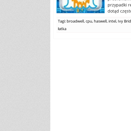
przypadki r
dotąd często
Tagi:
broadwell
,
cpu
,
haswell
,
intel
,
Ivy Bri
łatka