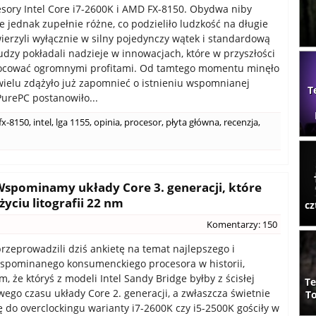
esory Intel Core i7-2600K i AMD FX-8150. Obydwa niby
e jednak zupełnie różne, co podzieliło ludzkość na długie
 wierzyli wyłącznie w silny pojedynczy wątek i standardową
dzy pokładali nadzieje w innowacjach, które w przyszłości
ocować ogromnymi profitami. Od tamtego momentu minęło
wielu zdążyło już zapomnieć o istnieniu wspomnianej
T
PurePC postanowiło...
fx-8150
,
intel
,
lga 1155
,
opinia
,
procesor
,
płyta główna
,
recenzja
,
! Wspominamy układy Core 3. generacji, które
yciu litografii 22 nm
cz
Komentarzy: 150
zeprowadzili dziś ankietę na temat najlepszego i
wspominanego konsumenckiego procesora w historii,
, że któryś z modeli Intel Sandy Bridge byłby z ścisłej
Te
wego czasu układy Core 2. generacji, a zwłaszcza świetnie
To
ę do overclockingu warianty i7-2600K czy i5-2500K gościły w