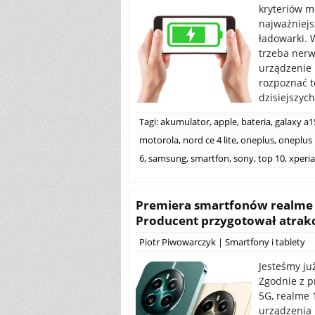
kryteriów m
najważniejs
ładowarki. 
trzeba nerw
urządzenie 
rozpoznać t
dzisiejszych
Tagi:
akumulator
,
apple
,
bateria
,
galaxy a1
motorola
,
nord ce 4 lite
,
oneplus
,
oneplus 
6
,
samsung
,
smartfon
,
sony
,
top 10
,
xperia
Premiera smartfonów realme 1
Producent przygotował atrakcy
Piotr Piwowarczyk
|
Smartfony i tablety
Jesteśmy ju
Zgodnie z p
5G, realme 
urządzenia 