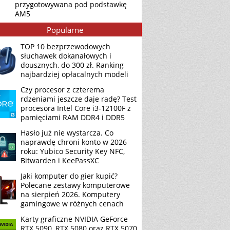
przygotowywana pod podstawkę
AM5
Popularne
TOP 10 bezprzewodowych
słuchawek dokanałowych i
dousznych, do 300 zł. Ranking
najbardziej opłacalnych modeli
Czy procesor z czterema
rdzeniami jeszcze daje radę? Test
procesora Intel Core i3-12100F z
pamięciami RAM DDR4 i DDR5
Hasło już nie wystarcza. Co
naprawdę chroni konto w 2026
roku: Yubico Security Key NFC,
Bitwarden i KeePassXC
Jaki komputer do gier kupić?
Polecane zestawy komputerowe
na sierpień 2026. Komputery
gamingowe w różnych cenach
Karty graficzne NVIDIA GeForce
RTX 5090, RTX 5080 oraz RTX 5070