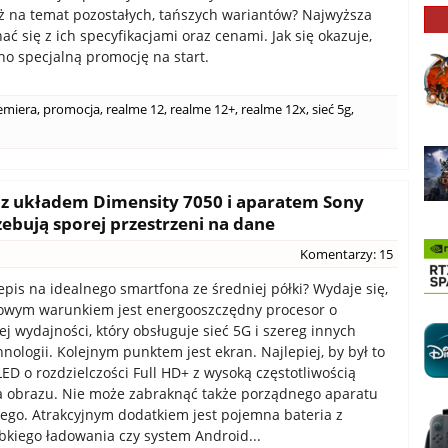
 na temat pozostałych, tańszych wariantów? Najwyższa
ć się z ich specyfikacjami oraz cenami. Jak się okazuje,
o specjalną promocję na start.
emiera
,
promocja
,
realme 12
,
realme 12+
,
realme 12x
,
sieć 5g
,
 z układem Dimensity 7050 i aparatem Sony
zebują sporej przestrzeni na dane
Komentarzy: 15
zepis na idealnego smartfona ze średniej półki? Wydaje się,
owym warunkiem jest energooszczędny procesor o
j wydajności, który obsługuje sieć 5G i szereg innych
nologii. Kolejnym punktem jest ekran. Najlepiej, by był to
D o rozdzielczości Full HD+ z wysoką częstotliwością
 obrazu. Nie może zabraknąć także porządnego aparatu
nego. Atrakcyjnym dodatkiem jest pojemna bateria z
bkiego ładowania czy system Android...