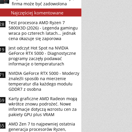
firma może być zadowolona
Najczęściej komentowane
Test procesora AMD Ryzen 7
28
5800X3D (2026) - Legenda gamingu
wraca po czterech latach... jednak
cena okazuje się zaporowa
Jest odczyt Hot Spot na NVIDIA
19
GeForce RTX 5000 - Diagnostyczne
programy zaczęły podawać
informacje o temperaturach
NVIDIA GeForce RTX 5000 - Moderzy
71
znaleźli sposób na mierzenie
temperatur dla każdego modułu
GDDR7 z osobna
Karty graficzne AMD Radeon mogą
69
wkrótce znowu podrożeć. Nowe
informacje dotyczą wzrostu cen za
pakiety GPU plus VRAM
AMD Zen 7 to najpewniej ostatnia
55
generacja procesorów Ryzen,