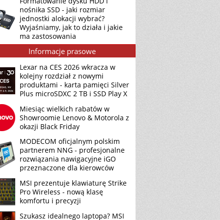
Formatowanie dysku HDD i
nośnika SSD - jaki rozmiar
jednostki alokacji wybrać?
Wyjaśniamy, jak to działa i jakie
ma zastosowania
Informacje prasowe
Lexar na CES 2026 wkracza w
kolejny rozdział z nowymi
produktami - karta pamięci Silver
Plus microSDXC 2 TB i SSD Play X
Miesiąc wielkich rabatów w
Showroomie Lenovo & Motorola z
okazji Black Friday
MODECOM oficjalnym polskim
partnerem NNG - profesjonalne
rozwiązania nawigacyjne iGO
przeznaczone dla kierowców
MSI prezentuje klawiaturę Strike
Pro Wireless - nową klasę
komfortu i precyzji
Szukasz idealnego laptopa? MSI