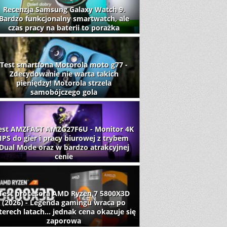
Recenzja Samsung Galaxy Watch 9.
Bardzo funkcjonalny smartwatch, ale
czas pracy na baterii to porażka
Test smartfona Motorola moto g77 -
Zdecydowanie nie warta takich
pieniędzy! Motorola strzela
samobójczego gola
est AMZFAST AMZG27F6U - Monitor 4K
IPS do gier i pracy biurowej z trybem
Dual Mode oraz w bardzo atrakcyjnej
cenie
Test procesora AMD Ryzen 7 5800X3D
(2026) - Legenda gamingu wraca po
terech latach... jednak cena okazuje się
zaporowa