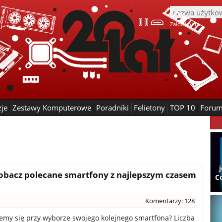
Załóż konto
zje
Zestawy Komputerowe
Poradniki
Felietony
TOP 10
Foru
 Zobacz polecane smartfony z najlepszym czasem
C
Komentarzy: 128
emy się przy wyborze swojego kolejnego smartfona? Liczba