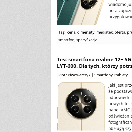
wiadomo już
pora zapozna
przygotowan
Tagi:
cena
,
dimensity
,
mediatek
,
oferta
,
pr
smartfon
,
specyfikacja
Test smartfona realme 12+ 5G
LYT-600. Dla tych, którzy potr
Piotr Piwowarczyk
|
Smartfony i tablety
Jaki jest pr
że podstaw
odpowiednie
nowych tech
panel AMOLE
odświeżania
fotograficz
obsługą szy