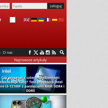
m
O nas
Najnowsze artykuły
Czy procesor z czterema rdzeniami
jeszcze daje radę? Test procesora Intel
ore i3-12100F z pamięciami RAM DDR4 i
DDR5