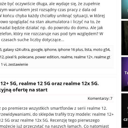
oże być oczywiście długa, ale wydaje się, że zupełnie
zym warunkiem jest rozsądny czas pracy z dala od
W końcu chyba każdy chciałby uniknąć sytuacji, w której
owo spoglądać na stan akumulatora i liczyć na to, że
nadal będzie działać np. do powrotu do domu. Ale jak
elefon, który nie rozczaruje nas pod tym względem? W
 czasach suche liczby dotyczące...
5
,
galaxy s24 ultra
,
google
,
iphone
,
iphone 16 plus
,
lista
,
moto g54
,
12
,
pixel 9
,
polecane
,
power edition
,
realme
,
realme 12+
,
realme gt
 1 vi
,
zestawienie
T
2+ 5G, realme 12 5G oraz realme 12x 5G.
jną ofertę na start
Komentarzy: 7
ż po premierze wszystkich smartfonów z serii realme 12.
rzewidywaniami, do sklepów trafiły trzy modele: realme 12+
cz
12 5G oraz realme 12x 5G. Recenzję tego pierwszego
możecie już przeczytać na naszych łamach. Co natomiast