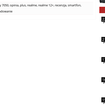
y 7050
,
opinia
,
plus
,
realme
,
realme 12+
,
recenzja
,
smartfon
,
adowanie
2
2
1
1
1