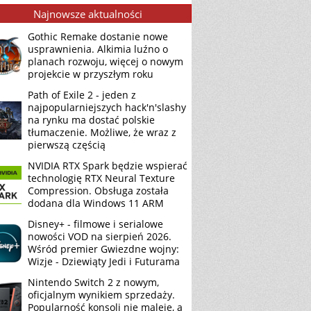
Najnowsze aktualności
Gothic Remake dostanie nowe
usprawnienia. Alkimia luźno o
planach rozwoju, więcej o nowym
projekcie w przyszłym roku
Path of Exile 2 - jeden z
najpopularniejszych hack'n'slashy
na rynku ma dostać polskie
tłumaczenie. Możliwe, że wraz z
pierwszą częścią
NVIDIA RTX Spark będzie wspierać
technologię RTX Neural Texture
Compression. Obsługa została
dodana dla Windows 11 ARM
Disney+ - filmowe i serialowe
nowości VOD na sierpień 2026.
Wśród premier Gwiezdne wojny:
Wizje - Dziewiąty Jedi i Futurama
Nintendo Switch 2 z nowym,
oficjalnym wynikiem sprzedaży.
Popularność konsoli nie maleje, a