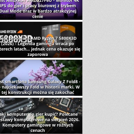
est AMZFAST AMZG27F6U - Monitor 4K
IPS do gier i pracy biurowej z trybem
Dual Mode oraz w bardzo atrakcyjnej
cenie
Test procesora AMD Ryzen 7 5800X3D
(2026) - Legenda gamingu wraca po
terech latach... jednak cena okazuje się
zaporowa
st smartfona Samsung Galaxy Z Fold8 -
 najciekawszy Fold w historii marki. W
tej konstrukcji można się zakochać
aki komputer do gier kupić? Polecane
estawy komputerowe na sierpień 2026.
Komputery gamingowe w różnych
cenach