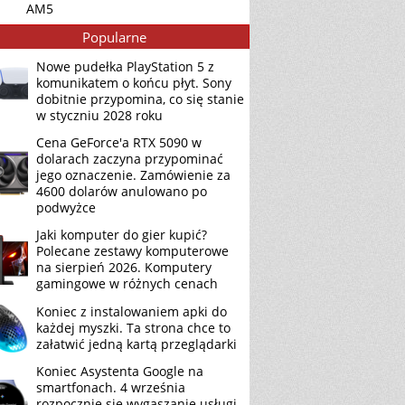
AM5
Popularne
Nowe pudełka PlayStation 5 z
komunikatem o końcu płyt. Sony
dobitnie przypomina, co się stanie
w styczniu 2028 roku
Cena GeForce'a RTX 5090 w
dolarach zaczyna przypominać
jego oznaczenie. Zamówienie za
4600 dolarów anulowano po
podwyżce
Jaki komputer do gier kupić?
Polecane zestawy komputerowe
na sierpień 2026. Komputery
gamingowe w różnych cenach
Koniec z instalowaniem apki do
każdej myszki. Ta strona chce to
załatwić jedną kartą przeglądarki
Koniec Asystenta Google na
smartfonach. 4 września
rozpocznie się wygaszanie usługi