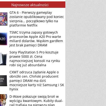
Najnowsze aktualności
GTA 6 - Pierwszy gameplay
zostanie opublikowany pod koniec
sierpnia... początkowo tylko na
platformie Netflix
TSMC trzyma zapasy gotowych
procesorów Apple A20 Pro warte
miliard dolarów. Wąskim gardłem
jest brak pamięci DRAM
Sony PlayStation 5 Pro kosztuje
prawie 5000 zł. Cena
najmocniejszej konsoli na rynku
robi się już absurdalna
CXMT odrzuca żądanie Apple o
obniżki cen. Chiński producent
pamięci DRAM ma dziś
mocniejsze karty niż Samsung i SK
hynix
D-Wave pokazuje swoją broń w
wyścigu kwantowym. Kubity dual-
rail trafiają na pierwszy plan