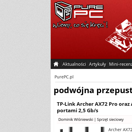
Aktualności
Artykuły
Mini-recen
PurePC.pl
podwójna przepus
TP-Link Archer AX72 Pro oraz 
portami 2,5 Gb/s
Dominik Wiśniewski
|
Sprzęt sieciowy
Archer AX72