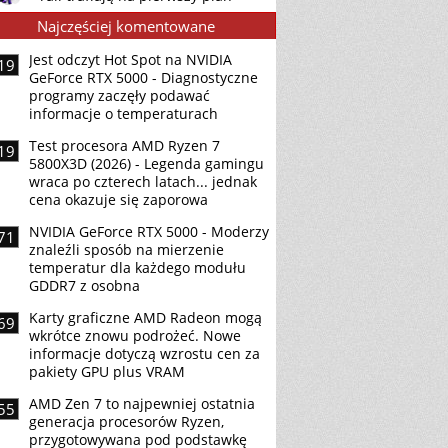
Najczęściej komentowane
Jest odczyt Hot Spot na NVIDIA
19
GeForce RTX 5000 - Diagnostyczne
programy zaczęły podawać
informacje o temperaturach
Test procesora AMD Ryzen 7
19
5800X3D (2026) - Legenda gamingu
wraca po czterech latach... jednak
cena okazuje się zaporowa
NVIDIA GeForce RTX 5000 - Moderzy
71
znaleźli sposób na mierzenie
temperatur dla każdego modułu
GDDR7 z osobna
Karty graficzne AMD Radeon mogą
69
wkrótce znowu podrożeć. Nowe
informacje dotyczą wzrostu cen za
pakiety GPU plus VRAM
AMD Zen 7 to najpewniej ostatnia
55
generacja procesorów Ryzen,
przygotowywana pod podstawkę