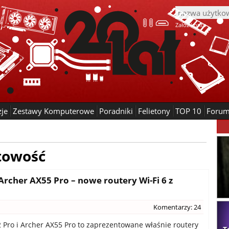
Załóż konto
zje
Zestawy Komputerowe
Poradniki
Felietony
TOP 10
Foru
towość
Archer AX55 Pro – nowe routery Wi-Fi 6 z
Komentarzy: 24
 Pro i Archer AX55 Pro to zaprezentowane właśnie routery