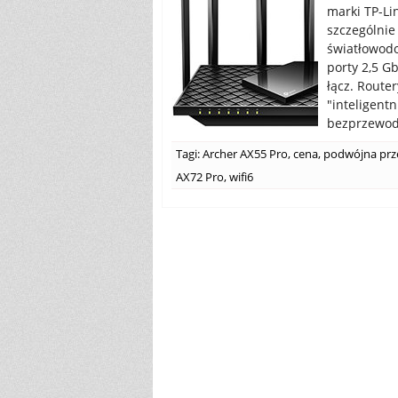
marki TP-Li
szczególnie
światłowodo
porty 2,5 G
łącz. Route
"inteligent
bezprzewodo
Tagi:
Archer AX55 Pro
,
cena
,
podwójna prz
AX72 Pro
,
wifi6