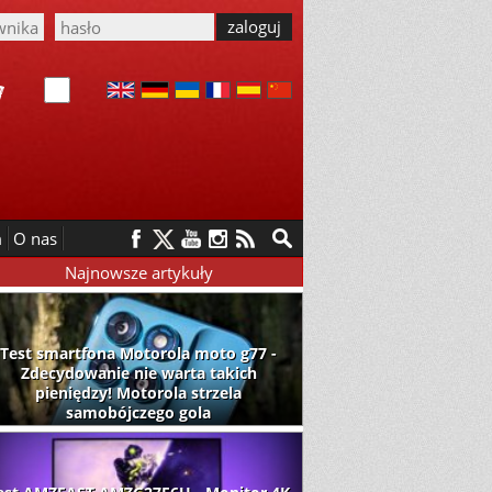
m
O nas
Najnowsze artykuły
Test smartfona Motorola moto g77 -
Zdecydowanie nie warta takich
pieniędzy! Motorola strzela
samobójczego gola