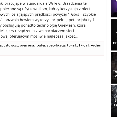
T
nk, pracujące w standardzie Wi-Fi 6. Urządzenia te
 polecane są użytkownikom, którzy korzystają z ofert
wych, osiągających prędkości powyżej 1 Gb/s – szybkie
b/s pozwolą bowiem wykorzystać pełnię potencjału tych
ry obsługują ponadto technologię OneMesh, która
nie" łączy urządzenia z wzmacniaczem sieci
wej oferującym możliwie najlepszą jakość...
cz
epustowość
,
premiera
,
router
,
specyfikacja
,
tp-link
,
TP-Link Archer
Te
To
J
z