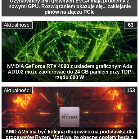
Użytkownicy płyt głównych EVGA mają problemy z
nowymi GPU. Rozwiązaniem okazuje się... zaklejanie
pinów na złączu PCIe
Aktualności
63
NVIDIA GeForce RTX 4090 z układem graficznym Ada
AD102 może zaoferować do 24 GB pamięci przy TDP
rzędu 600 W
Aktualności
153
AMD AM5 ma być kolejną długowieczną podstawką dla
procesorów Ryzen. Możliwe, że obecne coolery będą z