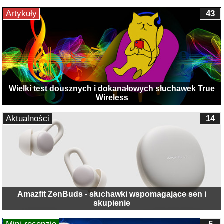
Artykuły
43
Wielki test dousznych i dokanałowych słuchawek True
Wireless
Aktualności
14
Amazfit ZenBuds - słuchawki wspomagające sen i
skupienie