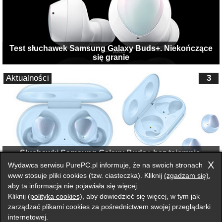
Test słuchawek Samsung Galaxy Buds+. Niekończące
się granie
Aktualności
3
Słuchawki Samsung Galaxy Buds+ bez tajemnic.
Specyfikacja i cena
X
Wydawca serwisu PurePC.pl informuje, że na swoich stronach
www stosuje pliki cookies (tzw. ciasteczka). Kliknij
(zgadzam się)
,
aby ta informacja nie pojawiała się więcej.
Przełącz na wersję klasyczną strony
Kliknij
(polityka cookies)
, aby dowiedzieć się więcej, w tym jak
Zgłoś błąd na stronie
zarządzać plikami cookies za pośrednictwem swojej przeglądarki
internetowej.
Forum
Redakcja
Reklama
Kontakt