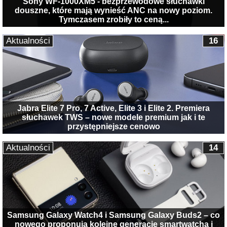
Sony WF-1000XM5 - bezprzewodowe słuchawki
douszne, które mają wynieść ANC na nowy poziom.
Tymczasem zrobiły to ceną...
Aktualności
16
Jabra Elite 7 Pro, 7 Active, Elite 3 i Elite 2. Premiera
słuchawek TWS – nowe modele premium jak i te
przystępniejsze cenowo
Aktualności
14
Samsung Galaxy Watch4 i Samsung Galaxy Buds2 – co
nowego proponują kolejne generacje smartwatcha i