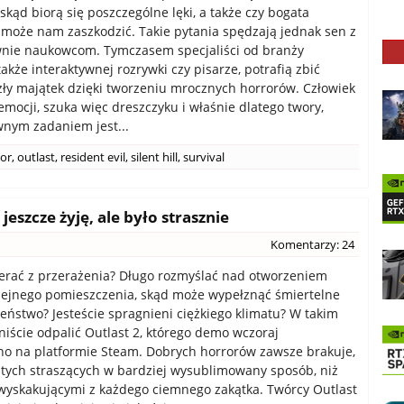
skąd biorą się poszczególne lęki, a także czy bogata
może nam zaszkodzić. Takie pytania spędzają jednak sen z
wnie naukowcom. Tymczasem specjaliści od branży
także interaktywnej rozrywki czy pisarze, potrafią zbić
zły majątek dzięki tworzeniu mrocznych horrorów. Człowiek
emocji, szuka więc dreszczyku i właśnie dlatego twory,
wnym zadaniem jest...
or
,
outlast
,
resident evil
,
silent hill
,
survival
eszcze żyję, ale było strasznie
Komentarzy: 24
erać z przerażenia? Długo rozmyślać nad otworzeniem
lejnego pomieszczenia, skąd może wypełznąć śmiertelne
eństwo? Jesteście spragnieni ciężkiego klimatu? W takim
niście odpalić Outlast 2, którego demo wczoraj
o na platformie Steam. Dobrych horrorów zawsze brakuje,
 tych straszących w bardziej wysublimowany sposób, niż
yskakującymi z każdego ciemnego zakątka. Twórcy Outlast