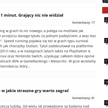
 minut. Grający nic nie widział
2
Komentarzy: 17
ng w grach to nic nowego, a polega na możliwie jak
 przejściu danego tytułu za jednym podejściem, a więc bez
2
a". Speed running pojawia się też w grach typu survival
ch jak chociażby Outlast. Tytuł zadebiutował na platformie
013 roku, a w następnych latach także na PlayStation 4,
inux oraz Nintendo Switch, uzyskując całkiem dobre opinie
kolicach 80% w GameRankings i Metacritic. W grze wcielamy
1
ziennikarza, który...
1
 w jakie straszne gry warto zagrać
Komentarzy: 41
1
 rzeczą ludzką. Od wielu lat prowadzone są badania nad