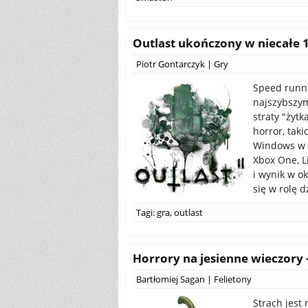
Outlast ukończony w niecałe 11
Piotr Gontarczyk
|
Gry
Speed runni
najszybszym
straty "żytk
horror, taki
Windows w 2
Xbox One, L
i wynik w o
się w rolę d
Tagi:
gra
,
outlast
Horrory na jesienne wieczory -
Bartłomiej Sagan
|
Felietony
Strach jest