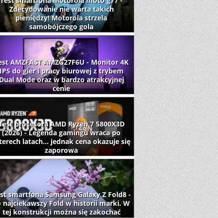
Test smartfona Motorola moto g77 -
Zdecydowanie nie warta takich
pieniędzy! Motorola strzela
samobójczego gola
est AMZFAST AMZG27F6U - Monitor 4K
IPS do gier i pracy biurowej z trybem
Dual Mode oraz w bardzo atrakcyjnej
cenie
Test procesora AMD Ryzen 7 5800X3D
(2026) - Legenda gamingu wraca po
terech latach... jednak cena okazuje się
zaporowa
st smartfona Samsung Galaxy Z Fold8 -
 najciekawszy Fold w historii marki. W
tej konstrukcji można się zakochać