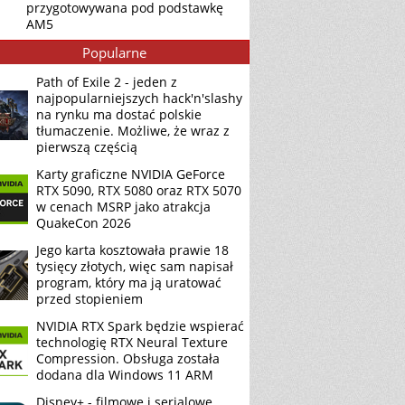
przygotowywana pod podstawkę
AM5
Popularne
Path of Exile 2 - jeden z
najpopularniejszych hack'n'slashy
na rynku ma dostać polskie
tłumaczenie. Możliwe, że wraz z
pierwszą częścią
Karty graficzne NVIDIA GeForce
RTX 5090, RTX 5080 oraz RTX 5070
w cenach MSRP jako atrakcja
QuakeCon 2026
Jego karta kosztowała prawie 18
tysięcy złotych, więc sam napisał
program, który ma ją uratować
przed stopieniem
NVIDIA RTX Spark będzie wspierać
technologię RTX Neural Texture
Compression. Obsługa została
dodana dla Windows 11 ARM
Disney+ - filmowe i serialowe