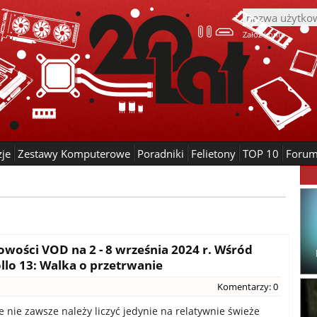
Załóż konto
zje
Zestawy Komputerowe
Poradniki
Felietony
TOP 10
Foru
nowości VOD na 2 - 8 września 2024 r. Wśród
llo 13: Walka o przetrwanie
Komentarzy: 0
ie nie zawsze należy liczyć jedynie na relatywnie świeże