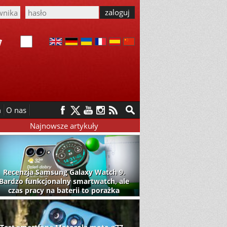
m
O nas
Najnowsze artykuły
Recenzja Samsung Galaxy Watch 9.
Bardzo funkcjonalny smartwatch, ale
czas pracy na baterii to porażka