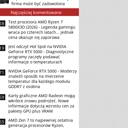
firma może być zadowolona
Najczęściej komentowane
Test procesora AMD Ryzen 7
28
5800X3D (2026) - Legenda gamingu
wraca po czterech latach... jednak
cena okazuje się zaporowa
Jest odczyt Hot Spot na NVIDIA
19
GeForce RTX 5000 - Diagnostyczne
programy zaczęły podawać
informacje o temperaturach
NVIDIA GeForce RTX 5000 - Moderzy
71
znaleźli sposób na mierzenie
temperatur dla każdego modułu
GDDR7 z osobna
Karty graficzne AMD Radeon mogą
69
wkrótce znowu podrożeć. Nowe
informacje dotyczą wzrostu cen za
pakiety GPU plus VRAM
AMD Zen 7 to najpewniej ostatnia
55
generacja procesorów Ryzen,