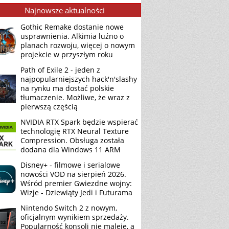
Najnowsze aktualności
Gothic Remake dostanie nowe
usprawnienia. Alkimia luźno o
planach rozwoju, więcej o nowym
projekcie w przyszłym roku
Path of Exile 2 - jeden z
najpopularniejszych hack'n'slashy
na rynku ma dostać polskie
tłumaczenie. Możliwe, że wraz z
pierwszą częścią
NVIDIA RTX Spark będzie wspierać
technologię RTX Neural Texture
Compression. Obsługa została
dodana dla Windows 11 ARM
Disney+ - filmowe i serialowe
nowości VOD na sierpień 2026.
Wśród premier Gwiezdne wojny:
Wizje - Dziewiąty Jedi i Futurama
Nintendo Switch 2 z nowym,
oficjalnym wynikiem sprzedaży.
Popularność konsoli nie maleje, a