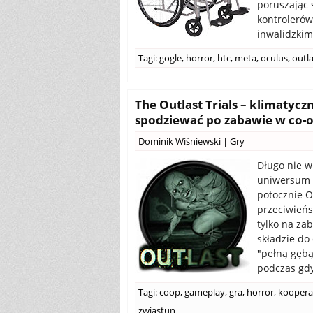
poruszając 
kontrolerów
inwalidzkim
Tagi:
gogle
,
horror
,
htc
,
meta
,
oculus
,
outla
The Outlast Trials – klimatycz
spodziewać po zabawie w co-o
Dominik Wiśniewski
|
Gry
Długo nie w
uniwersum 
potocznie O
przeciwieńs
tylko na za
składzie do 
"pełną gębą
podczas gdy
Tagi:
coop
,
gameplay
,
gra
,
horror
,
koopera
zwiastun