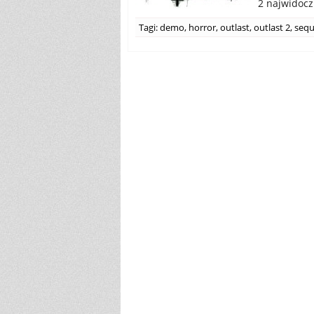
2 najwidoczn
Tagi:
demo
,
horror
,
outlast
,
outlast 2
,
sequ