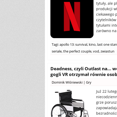
tytuły, ale
produkcji w
ciekawego p
czytelników
tytułami int
zarówno na 
Tagi:
apollo 13: survival
,
kino
,
last one sta
seriale
,
the perfect couple
,
vod
,
zwiastun
Deadness, czyli Outlast na... 
gogli VR otrzymał równie osob
Dominik Wiśniewski
|
Gry
Już 22 lute
niecodzienn
grze porusz
zapowiadają
bezradności