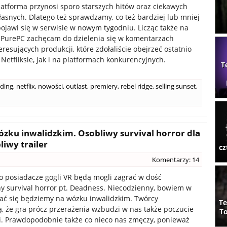
 platforma przynosi sporo starszych hitów oraz ciekawych
łasnych. Dlatego też sprawdzamy, co też bardziej lub mniej
ojawi się w serwisie w nowym tygodniu. Licząc także na
 PurePC zachęcam do dzielenia się w komentarzach
eresujących produkcji, które zdołaliście obejrzeć ostatnio
Netfliksie, jak i na platformach konkurencyjnych.
T
nding
,
netflix
,
nowości
,
outlast
,
premiery
,
rebel ridge
,
selling sunset
,
wózku inwalidzkim. Osobliwy survival horror dla
liwy trailer
cz
Komentarzy: 14
go posiadacze gogli VR będą mogli zagrać w dość
y survival horror pt. Deadness. Niecodzienny, bowiem w
ać się będziemy na wózku inwalidzkim. Twórcy
Te
, że gra prócz przerażenia wzbudzi w nas także poczucie
To
. Prawdopodobnie także co nieco nas zmęczy, ponieważ