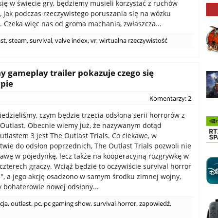
się w świecie gry, będziemy musieli korzystać z ruchów
, jak podczas rzeczywistego poruszania się na wózku
. Czeka więc nas od groma machania, zwłaszcza...
st
,
steam
,
survival
,
valve index
,
vr
,
wirtualna rzeczywistość
ny gameplay trailer pokazuje czego się
pie
Komentarzy: 2
iedzieliśmy, czym będzie trzecia odsłona serii horrorów z
Outlast. Obecnie wiemy już, że nazywanym dotąd
utlastem 3 jest The Outlast Trials. Co ciekawe, w
twie do odsłon poprzednich, The Outlast Trials pozwoli nie
bawę w pojedynkę, lecz także na kooperacyjną rozgrywkę w
czterech graczy. Wciąż będzie to oczywiście survival horror
", a jego akcję osadzono w samym środku zimnej wojny,
 bohaterowie nowej odsłony...
cja
,
outlast
,
pc
,
pc gaming show
,
survival horror
,
zapowiedź
,