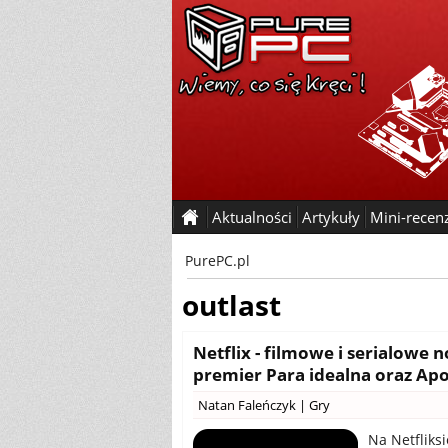
Aktualności
Artykuły
Mini-recen
PurePC.pl
outlast
Netflix - filmowe i serialowe 
premier Para idealna oraz Apo
Natan Faleńczyk
|
Gry
Na Netfliks