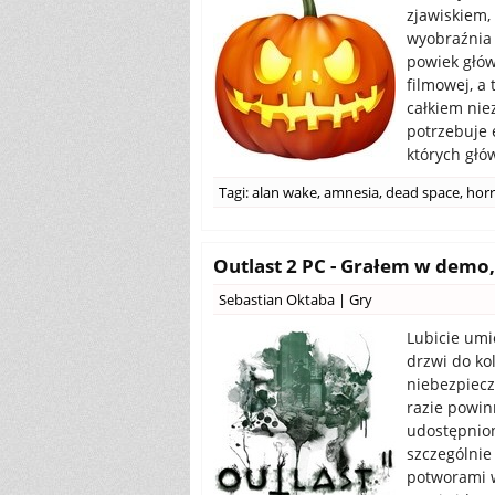
zjawiskiem, 
wyobraźnia 
powiek głó
filmowej, a 
całkiem nie
potrzebuje 
których głó
Tagi:
alan wake
,
amnesia
,
dead space
,
horr
Outlast 2 PC - Grałem w demo, j
Sebastian Oktaba
|
Gry
Lubicie umi
drzwi do ko
niebezpiecz
razie powin
udostępnion
szczególnie
potworami w