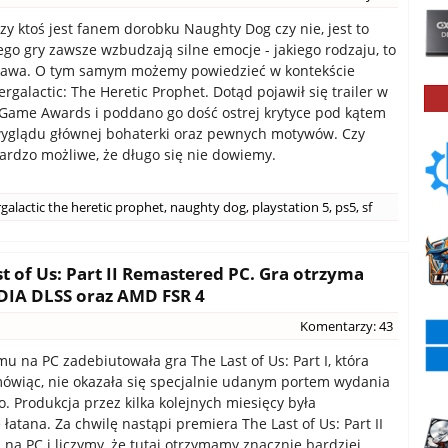
zy ktoś jest fanem dorobku Naughty Dog czy nie, jest to
rego gry zawsze wzbudzają silne emocje - jakiego rodzaju, to
prawa. O tym samym możemy powiedzieć w kontekście
ergalactic: The Heretic Prophet. Dotąd pojawił się trailer w
 Game Awards i poddano go dość ostrej krytyce pod kątem
wyglądu głównej bohaterki oraz pewnych motywów. Czy
ardzo możliwe, że długo się nie dowiemy.
rgalactic the heretic prophet
,
naughty dog
,
playstation 5
,
ps5
,
sf
 of Us: Part II Remastered PC. Gra otrzyma
IDIA DLSS oraz AMD FSR 4
Komentarzy: 43
mu na PC zadebiutowała gra The Last of Us: Part I, która
mówiąc, nie okazała się specjalnie udanym portem wydania
. Produkcja przez kilka kolejnych miesięcy była
łatana. Za chwilę nastąpi premiera The Last of Us: Part II
na PC i liczymy, że tutaj otrzymamy znacznie bardziej