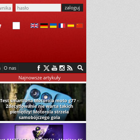
m
O nas
Najnowsze artykuły
Test smartfona Motorola moto g77 -
Zdecydowanie nie warta takich
pieniędzy! Motorola strzela
samobójczego gola