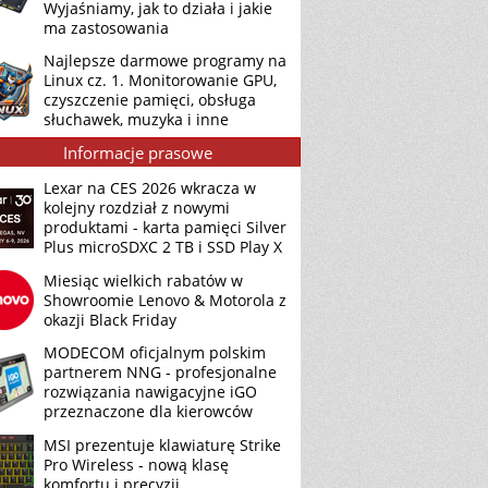
Wyjaśniamy, jak to działa i jakie
ma zastosowania
Najlepsze darmowe programy na
Linux cz. 1. Monitorowanie GPU,
czyszczenie pamięci, obsługa
słuchawek, muzyka i inne
Informacje prasowe
Lexar na CES 2026 wkracza w
kolejny rozdział z nowymi
produktami - karta pamięci Silver
Plus microSDXC 2 TB i SSD Play X
Miesiąc wielkich rabatów w
Showroomie Lenovo & Motorola z
okazji Black Friday
MODECOM oficjalnym polskim
partnerem NNG - profesjonalne
rozwiązania nawigacyjne iGO
przeznaczone dla kierowców
MSI prezentuje klawiaturę Strike
Pro Wireless - nową klasę
komfortu i precyzji