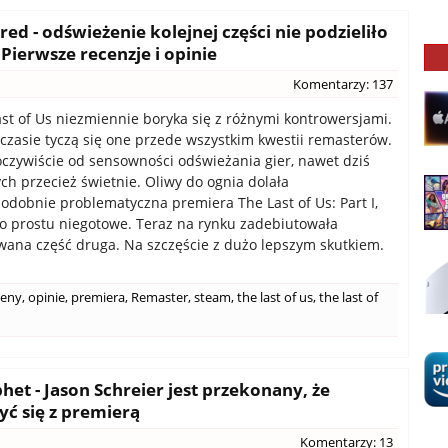
red - odświeżenie kolejnej części nie podzieliło
Pierwsze recenzje i opinie
Komentarzy: 137
ast of Us niezmiennie boryka się z różnymi kontrowersjami.
czasie tyczą się one przede wszystkim kwestii remasterów.
czywiście od sensowności odświeżania gier, nawet dziś
ch przecież świetnie. Oliwy do ognia dolała
dobnie problematyczna premiera The Last of Us: Part I,
po prostu niegotowe. Teraz na rynku zadebiutowała
ana część druga. Na szczęście z dużo lepszym skutkiem.
ceny
,
opinie
,
premiera
,
Remaster
,
steam
,
the last of us
,
the last of
phet - Jason Schreier jest przekonany, że
yć się z premierą
Komentarzy: 13