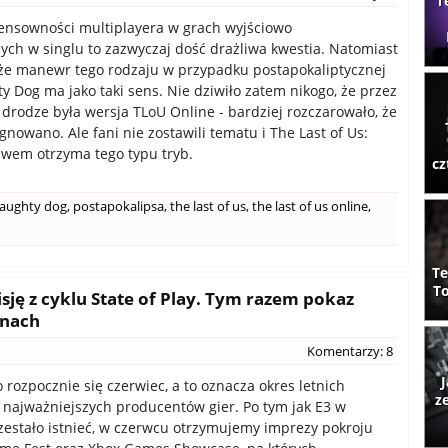
T
ensowności multiplayera w grach wyjściowo
ch w singlu to zazwyczaj dość drażliwa kwestia. Natomiast
 że manewr tego rodzaju w przypadku postapokaliptycznej
ty Dog ma jako taki sens. Nie dziwiło zatem nikogo, że przez
w drodze była wersja TLoU Online - bardziej rozczarowało, że
gnowano. Ale fani nie zostawili tematu i The Last of Us:
bawem otrzyma tego typu tryb.
cz
aughty dog
,
postapokalipsa
,
the last of us
,
the last of us online
,
Te
To
ję z cyklu State of Play. Tym razem pokaz
inach
Komentarzy: 8
J
 rozpocznie się czerwiec, a to oznacza okres letnich
z
najważniejszych producentów gier. Po tym jak E3 w
zestało istnieć, w czerwcu otrzymujemy imprezy pokroju