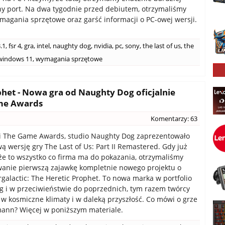
y port. Na dwa tygodnie przed debiutem, otrzymaliśmy
ymagania sprzętowe oraz garść informacji o PC-owej wersji.
3.1
,
fsr 4
,
gra
,
intel
,
naughty dog
,
nvidia
,
pc
,
sony
,
the last of us
,
the
windows 11
,
wymagania sprzętowe
ophet - Nowa gra od Naughty Dog oficjalnie
ame Awards
Komentarzy: 63
i The Game Awards, studio Naughty Dog zaprezentowało
 wersję gry The Last of Us: Part II Remastered. Gdy już
 że to wszystko co firma ma do pokazania, otrzymaliśmy
anie pierwszą zajawkę kompletnie nowego projektu o
rgalactic: The Heretic Prophet. To nowa marka w portfolio
 i w przeciwieństwie do poprzednich, tym razem twórcy
 w kosmiczne klimaty i w daleką przyszłość. Co mówi o grze
ann? Więcej w poniższym materiale.