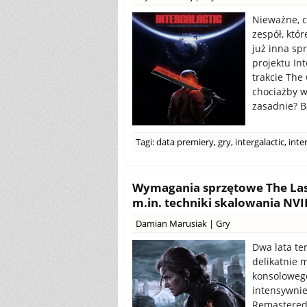
Nieważne, c
zespół, któ
już inna s
projektu Int
trakcie The
chociażby 
zasadnie? B
Tagi:
data premiery
,
gry
,
intergalactic
,
inte
Wymagania sprzętowe The Last
m.in. techniki skalowania NV
Damian Marusiak
|
Gry
Dwa lata te
delikatnie 
konsolowego
intensywnie 
Remastered 