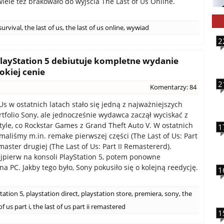
wiele też brakowało do wyjścia The Last of Us Online.
survival
,
the last of us
,
the last of us online
,
wywiad
2
PlayStation 5 debiutuje kompletne wydanie
okiej cenie
2
Komentarzy: 84
Us w ostatnich latach stało się jedną z najważniejszych
tfolio Sony, ale jednocześnie wydawca zaczął wyciskać z
 tyle, co Rockstar Games z Grand Theft Auto V. W ostatnich
1
ymaliśmy m.in. remake pierwszej części (The Last of Us: Part
master drugiej (The Last of Us: Part II Remastererd).
jpierw na konsoli PlayStation 5, potem ponowne
a PC. Jakby tego było, Sony pokusiło się o kolejną reedycję.
1
tation 5
,
playstation direct
,
playstation store
,
premiera
,
sony
,
the
of us part i
,
the last of us part ii remastered
1