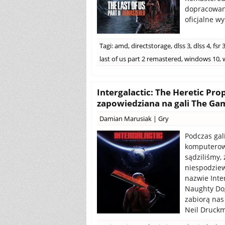
dopracowan
oficjalne w
Tagi:
amd
,
directstorage
,
dlss 3
,
dlss 4
,
fsr 
last of us part 2 remastered
,
windows 10
,
Intergalactic: The Heretic Pr
zapowiedziana na gali The G
Damian Marusiak
|
Gry
Podczas gal
komputerową
sądziliśmy,
niespodziew
nazwie Inte
Naughty Dog
zabiorą nas
Neil Druckm