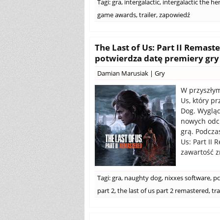
Tagi:
gra
,
intergalactic
,
intergalactic the he
game awards
,
trailer
,
zapowiedź
The Last of Us: Part II Remast
potwierdza datę premiery gry
Damian Marusiak
|
Gry
W przyszłym
Us, który p
Dog. Wygląd
nowych odc
grą. Podcza
Us: Part II
zawartość z
Tagi:
gra
,
naughty dog
,
nixxes software
,
pc
part 2
,
the last of us part 2 remastered
,
tra