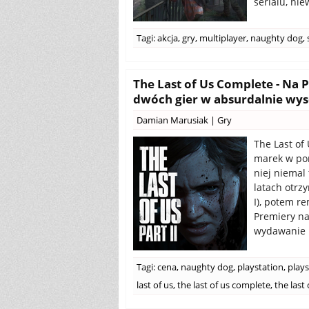
serialu, nie
Tagi:
akcja
,
gry
,
multiplayer
,
naughty dog
,
The Last of Us Complete - Na 
dwóch gier w absurdalnie wys
Damian Marusiak
|
Gry
The Last of 
marek w por
niej niemal
latach otrz
I), potem re
Premiery na
wydawanie n
Tagi:
cena
,
naughty dog
,
playstation
,
plays
last of us
,
the last of us complete
,
the last 