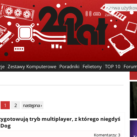
Załóż konto
zje
Zestawy Komputerowe
Poradniki
Felietony
TOP 10
Foru
1
2
następna ›
przygotowują tryb multiplayer, z którego niegdyś
 Dog
Komentarzy: 3