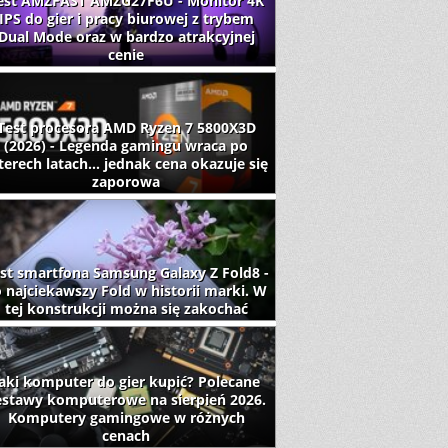
est AMZFAST AMZG27F6U - Monitor 4K
IPS do gier i pracy biurowej z trybem
Dual Mode oraz w bardzo atrakcyjnej
cenie
Test procesora AMD Ryzen 7 5800X3D
(2026) - Legenda gamingu wraca po
terech latach... jednak cena okazuje się
zaporowa
st smartfona Samsung Galaxy Z Fold8 -
 najciekawszy Fold w historii marki. W
tej konstrukcji można się zakochać
aki komputer do gier kupić? Polecane
estawy komputerowe na sierpień 2026.
Komputery gamingowe w różnych
cenach