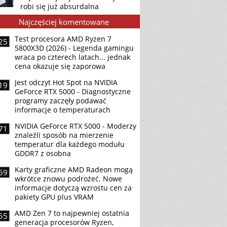
robi się już absurdalna
Najczęściej komentowane
Test procesora AMD Ryzen 7
25
5800X3D (2026) - Legenda gamingu
wraca po czterech latach... jednak
cena okazuje się zaporowa
Jest odczyt Hot Spot na NVIDIA
19
GeForce RTX 5000 - Diagnostyczne
programy zaczęły podawać
informacje o temperaturach
NVIDIA GeForce RTX 5000 - Moderzy
71
znaleźli sposób na mierzenie
temperatur dla każdego modułu
GDDR7 z osobna
Karty graficzne AMD Radeon mogą
69
wkrótce znowu podrożeć. Nowe
informacje dotyczą wzrostu cen za
pakiety GPU plus VRAM
AMD Zen 7 to najpewniej ostatnia
55
generacja procesorów Ryzen,