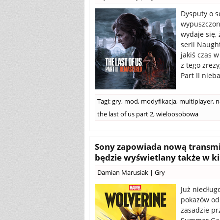
Dysputy o s
wypuszczony
wydaje się,
serii Naugh
jakiś czas 
z tego zrezy
Part II nie
Tagi:
gry
,
mod
,
modyfikacja
,
multiplayer
,
n
the last of us part 2
,
wieloosobowa
Sony zapowiada nową transmis
będzie wyświetlany także w k
Damian Marusiak
|
Gry
Już niedługo
pokazów od 
zasadzie pr