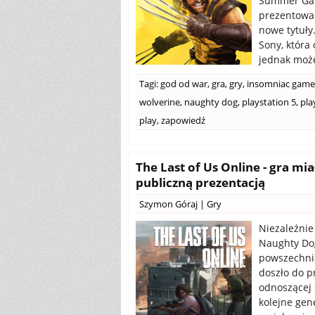
Summer Gam
prezentowan
nowe tytuły
Sony, która 
jednak może
Tagi:
god od war
,
gra
,
gry
,
insomniac game
wolverine
,
naughty dog
,
playstation 5
,
pla
play
,
zapowiedź
The Last of Us Online - gra m
publiczną prezentacją
Szymon Góraj
|
Gry
Niezależnie 
Naughty Dog
powszechnie
doszło do p
odnoszącej 
kolejne gen