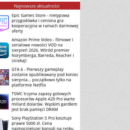
Najnowsze aktualności
Epic Games Store - nietypowa
przygodówka i ceniona gra
kooperacyjna w ramach darmowej
oferty
Amazon Prime Video - filmowe i
serialowe nowości VOD na
sierpień 2026. Wśród premier
Norymberga, Barreda, Reacher i
Uciekaj!
GTA 6 - Pierwszy gameplay
zostanie opublikowany pod koniec
sierpnia... początkowo tylko na
platformie Netflix
TSMC trzyma zapasy gotowych
procesorów Apple A20 Pro warte
miliard dolarów. Wąskim gardłem
jest brak pamięci DRAM
Sony PlayStation 5 Pro kosztuje
prawie 5000 zł. Cena
najmocniejszej konsoli na rynku