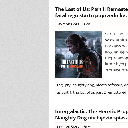
The Last of Us: Part II Remaste
fatalnego startu poprzednika. 
Szymon Góraj
|
Gry
Seria The L
W ostatnim 
Począwszy o
wyglądający
nieprawdopo
które było 
zremasterow
Tagi:
gry
,
naughty dog
,
nixxes software
,
o
us part 1
,
the last of us part 2 remastered
Intergalactic: The Heretic Pro
Naughty Dog nie będzie spiesz
Szymon Góraj
|
Gry