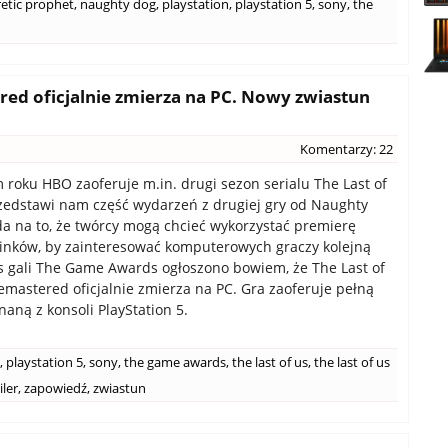
retic prophet
,
naughty dog
,
playstation
,
playstation 5
,
sony
,
the
ered oficjalnie zmierza na PC. Nowy zwiastun
Komentarzy: 22
 roku HBO zaoferuje m.in. drugi sezon serialu The Last of
rzedstawi nam część wydarzeń z drugiej gry od Naughty
a na to, że twórcy mogą chcieć wykorzystać premierę
inków, by zainteresować komputerowych graczy kolejną
s gali The Game Awards ogłoszono bowiem, że The Last of
 Remastered oficjalnie zmierza na PC. Gra zaoferuje pełną
naną z konsoli PlayStation 5.
,
playstation 5
,
sony
,
the game awards
,
the last of us
,
the last of us
iler
,
zapowiedź
,
zwiastun