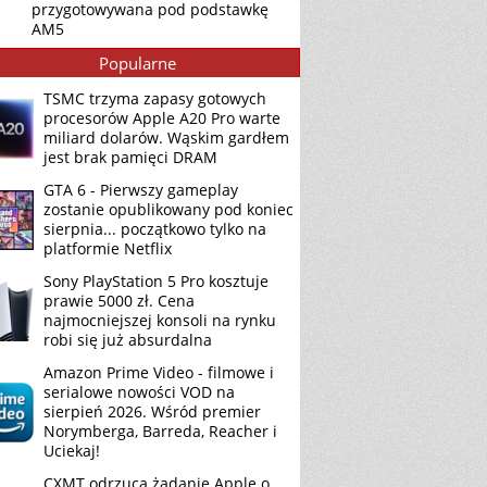
przygotowywana pod podstawkę
AM5
Popularne
TSMC trzyma zapasy gotowych
procesorów Apple A20 Pro warte
miliard dolarów. Wąskim gardłem
jest brak pamięci DRAM
GTA 6 - Pierwszy gameplay
zostanie opublikowany pod koniec
sierpnia... początkowo tylko na
platformie Netflix
Sony PlayStation 5 Pro kosztuje
prawie 5000 zł. Cena
najmocniejszej konsoli na rynku
robi się już absurdalna
Amazon Prime Video - filmowe i
serialowe nowości VOD na
sierpień 2026. Wśród premier
Norymberga, Barreda, Reacher i
Uciekaj!
CXMT odrzuca żądanie Apple o