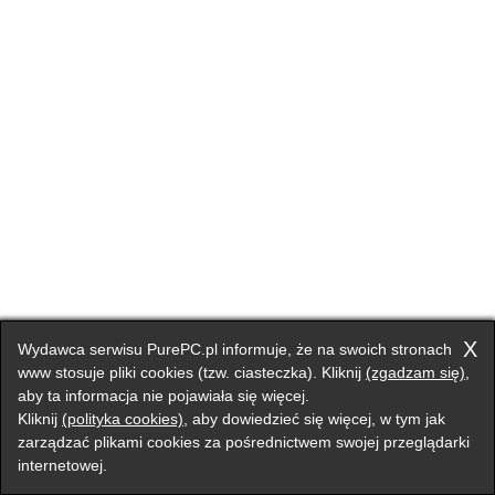
X
Wydawca serwisu PurePC.pl informuje, że na swoich stronach
www stosuje pliki cookies (tzw. ciasteczka). Kliknij
(zgadzam się)
,
aby ta informacja nie pojawiała się więcej.
Kliknij
(polityka cookies)
, aby dowiedzieć się więcej, w tym jak
zarządzać plikami cookies za pośrednictwem swojej przeglądarki
internetowej.