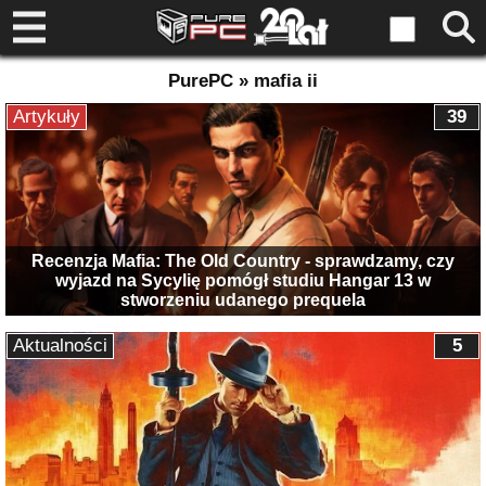
PurePC » mafia ii
Artykuły
39
Recenzja Mafia: The Old Country - sprawdzamy, czy
wyjazd na Sycylię pomógł studiu Hangar 13 w
stworzeniu udanego prequela
Aktualności
5