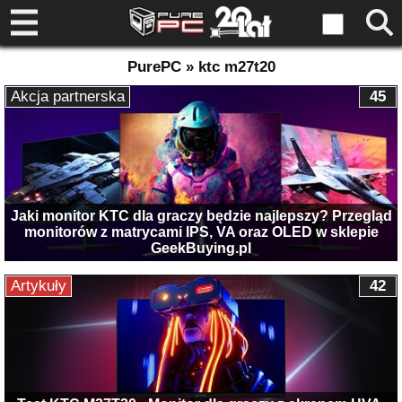
PurePC » ktc m27t20
Akcja partnerska
45
Jaki monitor KTC dla graczy będzie najlepszy? Przegląd
monitorów z matrycami IPS, VA oraz OLED w sklepie
GeekBuying.pl
Artykuły
42