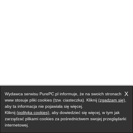
X
Wydawca serwisu PurePC.pl informuje, że na swoich stronach
www stosuje pliki cookies (tzw. ciasteczka). Kliknij
(zgadzam się)
,
aby ta informacja nie pojawiała się więcej.
Kliknij
(polityka cookies)
, aby dowiedzieć się więcej, w tym jak
zarządzać plikami cookies za pośrednictwem swojej przeglądarki
internetowej.