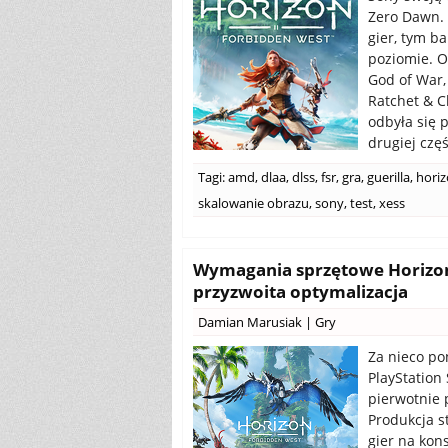
Zero Dawn. 
gier, tym ba
poziomie. O
God of War,
Ratchet & C
odbyła się 
drugiej częś
Tagi:
amd
,
dlaa
,
dlss
,
fsr
,
gra
,
guerilla
,
hori
skalowanie obrazu
,
sony
,
test
,
xess
Wymagania sprzętowe Horizon 
przyzwoita optymalizacja
Damian Marusiak
|
Gry
Za nieco po
PlayStation
pierwotnie p
Produkcja s
gier na kons