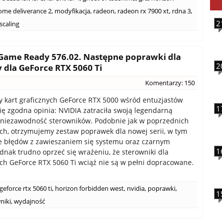
me deliverance 2
,
modyfikacja
,
radeon
,
radeon rx 7900 xt
,
rdna 3
,
2
scaling
Game Ready 576.02. Następne poprawki dla
2
y dla GeForce RTX 5060 Ti
Komentarzy: 150
 kart graficznych GeForce RTX 5000 wśród entuzjastów
1
ię zgodna opinia: NVIDIA zatraciła swoją legendarną
i niezawodność sterowników. Podobnie jak w poprzednich
ach, otrzymujemy zestaw poprawek dla nowej serii, w tym
e błędów z zawieszaniem się systemu oraz czarnym
1
dnak trudno oprzeć się wrażeniu, że sterowniki dla
ch GeForce RTX 5060 Ti wciąż nie są w pełni dopracowane.
geforce rtx 5060 ti
,
horizon forbidden west
,
nvidia
,
poprawki
,
1
niki
,
wydajność