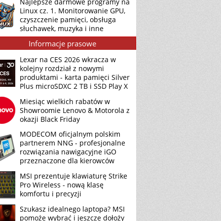
Najlepsze darmowe programy na
Linux cz. 1. Monitorowanie GPU,
czyszczenie pamięci, obsługa
słuchawek, muzyka i inne
Informacje prasowe
Lexar na CES 2026 wkracza w
kolejny rozdział z nowymi
produktami - karta pamięci Silver
Plus microSDXC 2 TB i SSD Play X
Miesiąc wielkich rabatów w
Showroomie Lenovo & Motorola z
okazji Black Friday
MODECOM oficjalnym polskim
partnerem NNG - profesjonalne
rozwiązania nawigacyjne iGO
przeznaczone dla kierowców
MSI prezentuje klawiaturę Strike
Pro Wireless - nową klasę
komfortu i precyzji
Szukasz idealnego laptopa? MSI
pomoże wybrać i jeszcze dołoży