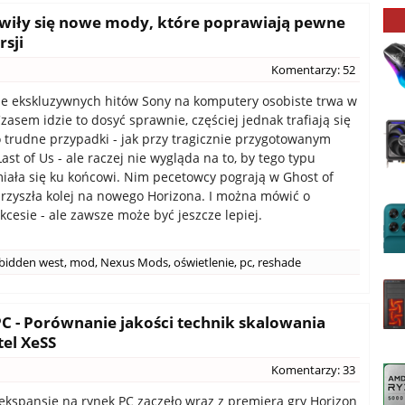
awiły się nowe mody, które poprawiają pewne
sji
Komentarzy: 52
e ekskluzywnych hitów Sony na komputery osobiste trwa w
zasem idzie to dosyć sprawnie, częściej jednak trafiają się
trudne przypadki - jak przy tragicznie przygotowanym
ast of Us - ale raczej nie wygląda na to, by tego typu
iała się ku końcowi. Nim pecetowcy pograją w Ghost of
rzyszła kolej na nowego Horizona. I można mówić o
kcesie - ale zawsze może być jeszcze lepiej.
rbidden west
,
mod
,
Nexus Mods
,
oświetlenie
,
pc
,
reshade
C - Porównanie jakości technik skalowania
tel XeSS
Komentarzy: 33
ekspansję na rynek PC zaczęło wraz z premierą gry Horizon