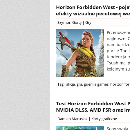
Horizon Forbidden West - poj
efekty wizualne pecetowej wer
Szymon Góraj
|
Gry
Przenoszeni
najlepsze. C
nam bardzo 
porcie The L
tendencja m
Tsushima, p
kolejnym su
Tagi:
akcja
,
gra
,
guerilla games
,
horizon fo
Test Horizon Forbidden West P
NVIDIA DLSS, AMD FSR oraz In
Damian Marusiak
|
Karty graficzne
Sony swoją 