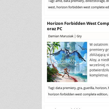
Tagi:
amd
,
data premiery
,
directstorage
,
dl
west
,
horizon forbidden west complete ed
Horizon Forbidden West Comple
oraz PC
Damian Marusiak
|
Gry
W ostatnim 
premiery gr
zbliżającą 
Aloy, a nie
wcześniej ni
potwierdził
kompletna) 
Tagi:
data premiery
,
gra
,
guerilla
,
horizon
,
horizon forbidden west complete edition
,