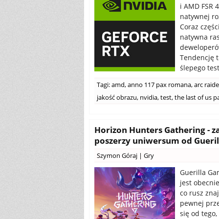
i AMD FSR 4
natywnej ro
Coraz części
natywna ras
deweloperów
Tendencję 
ślepego tes
Tagi:
amd
,
anno 117 pax romana
,
arc raide
jakość obrazu
,
nvidia
,
test
,
the last of us pa
Horizon Hunters Gathering - 
poszerzy uniwersum od Gueri
Szymon Góraj
|
Gry
Guerilla Gam
jest obecni
co rusz znaj
pewnej prze
się od tego