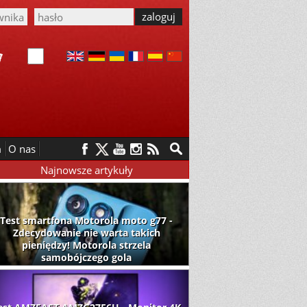
m
O nas
Najnowsze artykuły
Test smartfona Motorola moto g77 -
Zdecydowanie nie warta takich
pieniędzy! Motorola strzela
samobójczego gola