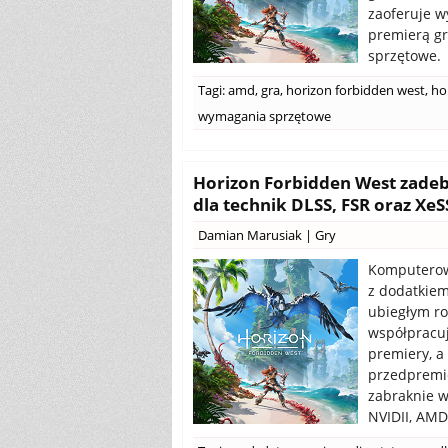
zaoferuje w
premierą gr
sprzętowe.
Tagi:
amd
,
gra
,
horizon forbidden west
,
ho
wymagania sprzętowe
Horizon Forbidden West zadeb
dla technik DLSS, FSR oraz XeS
Damian Marusiak
|
Gry
Komputerowa
z dodatkiem
ubiegłym ro
współpracuj
premiery, 
przedpremie
zabraknie w
NVIDII, AMD 