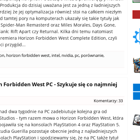
Produkcja do dzisiaj uważana jest za jedną z ładniejszych
rdziej że jej optymalizacja również stoi na całkiem niezłym
d tamtej pory na komputerach ukazały się takie tytuły jak
 Spider-Man Remasterd oraz Miles Morales, Days Gone,
lank: Rift Apart czy Returnal. Kilka dni temu natomiast
premiera Horizon Forbidden West Complete Edition, czyli
ci przygód...
zon
,
horizon forbidden west
,
intel
,
nvidia
,
pc
,
porównanie
,
Forbidden West PC - Szykuje się co najmniej
Komentarzy: 33
nad dwa tygodnie na PC zadebiutuje kolejna gra od
 Studios - tym razem mowa o Horizon Forbidden West, która
ojawiła się na konsolach PlayStation 4 oraz PlayStation 5.
tudia Guerilla pozostaje obecnie jedną z najładniejszych
olach PlayStation i spodziewamy się, że na PC także tytuł