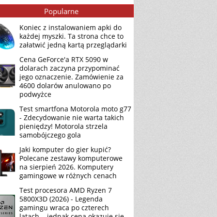
Popularne
Koniec z instalowaniem apki do
każdej myszki. Ta strona chce to
załatwić jedną kartą przeglądarki
Cena GeForce'a RTX 5090 w
dolarach zaczyna przypominać
jego oznaczenie. Zamówienie za
4600 dolarów anulowano po
podwyżce
Test smartfona Motorola moto g77
- Zdecydowanie nie warta takich
pieniędzy! Motorola strzela
samobójczego gola
Jaki komputer do gier kupić?
Polecane zestawy komputerowe
na sierpień 2026. Komputery
gamingowe w różnych cenach
Test procesora AMD Ryzen 7
5800X3D (2026) - Legenda
gamingu wraca po czterech
latach... jednak cena okazuje się