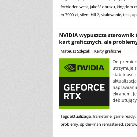
forbidden west
,
jakość obrazu
,
kingdom co
rx 7900 xt
,
silent hill 2
,
skalowanie
,
test
,
up
NVIDIA wypuszcza sterownik 
kart graficznych, ale problem
Mateusz Szlęzak
|
Karty graficzne
Od premiery
utrzymuje s
stabilność 
aktualizacj
naprawiani
ekranem. Je
debiutujący
Tagi:
aktualizacja
,
frametime
,
game ready
,
problemy
,
spider-man remastered
,
sterow