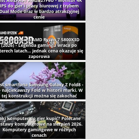
est AMZFAST AMZG27F6U - Monitor 4K
IPS do gier i pracy biurowej z trybem
Dual Mode oraz w bardzo atrakcyjnej
cenie
Test procesora AMD Ryzen 7 5800X3D
(2026) - Legenda gamingu wraca po
terech latach... jednak cena okazuje się
zaporowa
st smartfona Samsung Galaxy Z Fold8 -
 najciekawszy Fold w historii marki. W
tej konstrukcji można się zakochać
aki komputer do gier kupić? Polecane
estawy komputerowe na sierpień 2026.
Komputery gamingowe w różnych
cenach