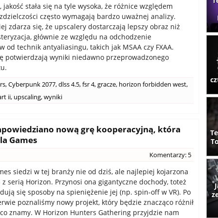
T
, jakość stała się na tyle wysoka, że różnice względem
zdzielczości często wymagają bardzo uważnej analizy.
ej zdarza się, że upscalery dostarczają lepszy obraz niż
teryzacja, głównie ze względu na odchodzenie
 od technik antyaliasingu, takich jak MSAA czy FXAA.
tę potwierdzają wyniki niedawno przeprowadzonego
tu.
cz
rs
,
Cyberpunk 2077
,
dlss 4.5
,
fsr 4
,
gracze
,
horizon forbidden west
,
rt ii
,
upscaling
,
wyniki
zapowiedziano nową grę kooperacyjną, która
Te
lla Games
To
Komentarzy: 5
es siedzi w tej branży nie od dziś, ale najlepiej kojarzona
e z serią Horizon. Przynosi ona gigantyczne dochody, toteż
J
dują się sposoby na spieniężenie jej (np. spin-off w VR). Po
z
rwie poznaliśmy nowy projekt, który będzie znacząco różnił
, co znamy. W Horizon Hunters Gathering przyjdzie nam