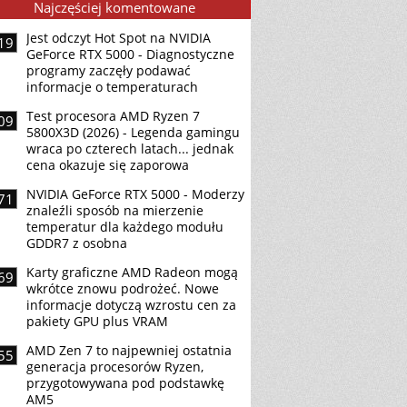
Najczęściej komentowane
Jest odczyt Hot Spot na NVIDIA
19
GeForce RTX 5000 - Diagnostyczne
programy zaczęły podawać
informacje o temperaturach
Test procesora AMD Ryzen 7
09
5800X3D (2026) - Legenda gamingu
wraca po czterech latach... jednak
cena okazuje się zaporowa
NVIDIA GeForce RTX 5000 - Moderzy
71
znaleźli sposób na mierzenie
temperatur dla każdego modułu
GDDR7 z osobna
Karty graficzne AMD Radeon mogą
69
wkrótce znowu podrożeć. Nowe
informacje dotyczą wzrostu cen za
pakiety GPU plus VRAM
AMD Zen 7 to najpewniej ostatnia
55
generacja procesorów Ryzen,
przygotowywana pod podstawkę
AM5