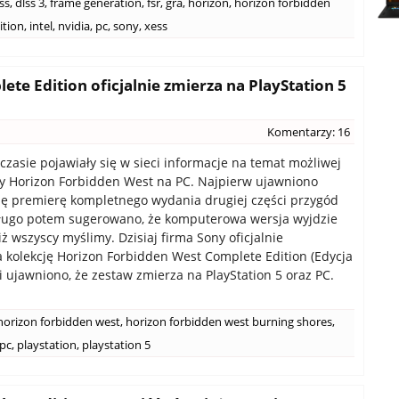
ss
,
dlss 3
,
frame generation
,
fsr
,
gra
,
horizon
,
horizon forbidden
ition
,
intel
,
nvidia
,
pc
,
sony
,
xess
te Edition oficjalnie zmierza na PlayStation 5
Komentarzy: 16
czasie pojawiały się w sieci informacje na temat możliwej
y Horizon Forbidden West na PC. Najpierw ujawniono
się premierę kompletnego wydania drugiej części przygód
długo potem sugerowano, że komputerowa wersja wyjdzie
ż wszyscy myślimy. Dzisiaj firma Sony oficjalnie
a kolekcję Horizon Forbidden West Complete Edition (Edycja
i ujawniono, że zestaw zmierza na PlayStation 5 oraz PC.
horizon forbidden west
,
horizon forbidden west burning shores
,
pc
,
playstation
,
playstation 5