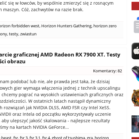
lić się w łowców, by wspólnie zmierzyć się z rosnącym
 maszyn. Cóż, zachwytów na razie brak.
orizon forbidden west
,
Horizon Hunters Gathering
,
horizon zero
sony
,
testy
,
zwiastun
arcie graficznej AMD Radeon RX 7900 XT. Testy
ści obrazu
Komentarzy: 82
 nam podobać lub nie, ale prawda jest taka, że dzisiaj
owych gier wymaga włączenia jednej z technik upscalingu
li chcemy pograć na wysokich ustawieniach graficznych oraz
ozdzielczości. W ostatnich latach nastąpił dynamiczny
ch rozwiązań jak NVIDIA DLSS, AMD FSR czy Intel XeSS.
VIDII oraz Intela od początku wykorzystywały uczenie
aby ulepszyć jakość skalowania - najlepsze rezultaty
śmy na kartach NVIDIA GeForce...
e beast
,
fsr
,
fsr 3
,
fsr 3.1
,
fsr 4
,
ghost of tsushima
,
gra
,
horizon