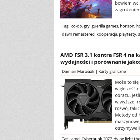
bowiem wcie
zagrożeniem
Tagi:
co-op
,
gry
,
guerilla games
,
horizon
,
h
dawn remastered
,
kooperacja
,
playtesty
,
AMD FSR 3.1 kontra FSR 4 na k
wydajności i porównanie jako
Damian Marusiak
|
Karty graficzne
Może to się
większość n
obrazu, jeś
w wyższej r
rozwój taki
Metody od N
maszynowe, 
otrzymywali
Tagi:
amd
,
Cyberpunk 2077
,
dying light th