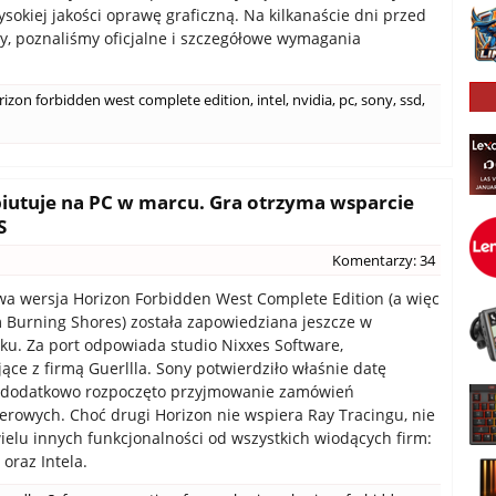
ysokiej jakości oprawę graficzną. Na kilkanaście dni przed
y, poznaliśmy oficjalne i szczegółowe wymagania
rizon forbidden west complete edition
,
intel
,
nvidia
,
pc
,
sony
,
ssd
,
iutuje na PC w marcu. Gra otrzyma wsparcie
S
Komentarzy: 34
 wersja Horizon Forbidden West Complete Edition (a więc
 Burning Shores) została zapowiedziana jeszcze w
ku. Za port odpowiada studio Nixxes Software,
ące z firmą Guerllla. Sony potwierdziło właśnie datę
a dodatkowo rozpoczęto przyjmowanie zamówień
rowych. Choć drugi Horizon nie wspiera Ray Tracingu, nie
ielu innych funkcjonalności od wszystkich wiodących firm:
oraz Intela.