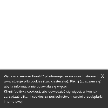
X
Wydawca serwisu PurePC.pl informuje, że na swoich stronach
www stosuje pliki cookies (tzw. ciasteczka). Kliknij
(zgadzam się)
,
aby ta informacja nie pojawiała się więcej.
Kliknij
(polityka cookies)
, aby dowiedzieć się więcej, w tym jak
zarządzać plikami cookies za pośrednictwem swojej przeglądarki
internetowej.